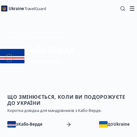
Ukraine
TravelGuard
Головна
Путівники по країнах
Подорож до України з Кабо-Верде — Путівник
Кабо-Верде
Потрібна віза
ЩО ЗМІНЮЄТЬСЯ, КОЛИ ВИ ПОДОРОЖУЄТЕ
ДО УКРАЇНИ
Коротка довідка для мандрівників з Кабо-Верде.
Кабо-Верде
Ukraine
З
ДО