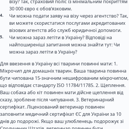
візу? Так, страховий поліс із мінімальним покриттям
30 000 євро є обов’язковим.
Чи можна подати заяву на візу через агентство? Так,
ви можете скористатися послугами акредитованих
візових агентств або служб юридичної допомоги.
Чи можна зараз летіти в Україну? Відповіді на
найпоширеніші запитання можна знайти тут: Чи
можна зараз летіти в Україну?
Для ввезення в Україну всі тварини повинні мати: 1.
Мікрочип для домашніх тварин. Ваша тварина повинна
бути чипована 15-значним нешифрованим мікрочипом,
що відповідає стандарту ISO 11784/11785. 2. Щеплення.
Ваш собака або кіт повинен мати дійсне щеплення від
сказу, зроблене після чипування. 3. Ветеринарний
сертифікат. Ліцензований ветеринар повинен
заповнити медичний сертифікат ЄС для України за 10
днів до подорожі. Якщо ваш улюбленець подорожує зі
Сполучених Штатів, ветеринар повинен бути