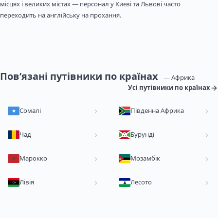
місцях і великих містах — персонал у Києві та Львові часто
переходить на англійську на прохання.
Пов’язані путівники по країнах
— Африка
Усі путівники по країнах
Сомалі
Південна Африка
Чад
Бурунді
Марокко
Мозамбік
Лівія
Лесото