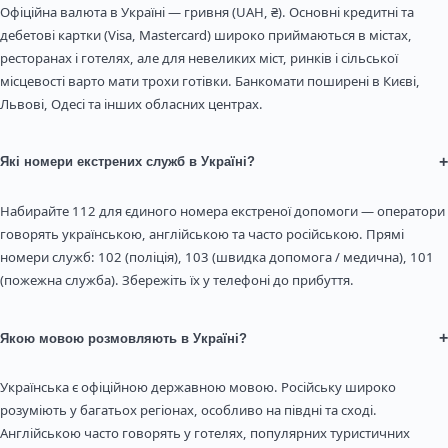
Офіційна валюта в Україні — гривня (UAH, ₴). Основні кредитні та
дебетові картки (Visa, Mastercard) широко приймаються в містах,
ресторанах і готелях, але для невеликих міст, ринків і сільської
місцевості варто мати трохи готівки. Банкомати поширені в Києві,
Львові, Одесі та інших обласних центрах.
+
Які номери екстрених служб в Україні?
Набирайте 112 для єдиного номера екстреної допомоги — оператори
говорять українською, англійською та часто російською. Прямі
номери служб: 102 (поліція), 103 (швидка допомога / медична), 101
(пожежна служба). Збережіть їх у телефоні до прибуття.
+
Якою мовою розмовляють в Україні?
Українська є офіційною державною мовою. Російську широко
розуміють у багатьох регіонах, особливо на півдні та сході.
Англійською часто говорять у готелях, популярних туристичних