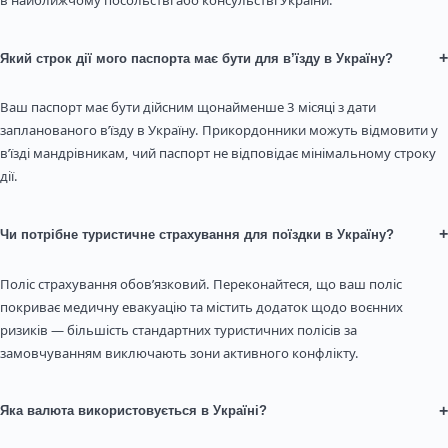
в найближчому посольстві або консульстві України.
+
Який строк дії мого паспорта має бути для в’їзду в Україну?
Ваш паспорт має бути дійсним щонайменше 3 місяці з дати
запланованого в’їзду в Україну. Прикордонники можуть відмовити у
в’їзді мандрівникам, чий паспорт не відповідає мінімальному строку
дії.
+
Чи потрібне туристичне страхування для поїздки в Україну?
Поліс страхування обов’язковий. Переконайтеся, що ваш поліс
покриває медичну евакуацію та містить додаток щодо воєнних
ризиків — більшість стандартних туристичних полісів за
замовчуванням виключають зони активного конфлікту.
+
Яка валюта використовується в Україні?