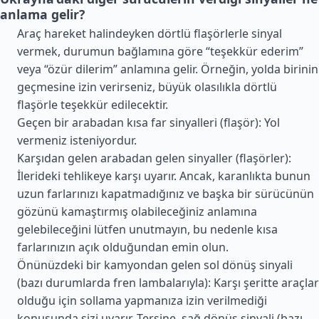
anlama gelir?
Araç hareket halindeyken dörtlü flaşörlerle sinyal
vermek, durumun bağlamına göre “teşekkür ederim”
veya “özür dilerim” anlamına gelir. Örneğin, yolda birinin
geçmesine izin verirseniz, büyük olasılıkla dörtlü
flaşörle teşekkür edilecektir.
Geçen bir arabadan kısa far sinyalleri (flaşör): Yol
vermeniz isteniyordur.
Karşıdan gelen arabadan gelen sinyaller (flaşörler):
İlerideki tehlikeye karşı uyarır. Ancak, karanlıkta bunun
uzun farlarınızı kapatmadığınız ve başka bir sürücünün
gözünü kamaştırmış olabileceğiniz anlamına
gelebileceğini lütfen unutmayın, bu nedenle kısa
farlarınızın açık olduğundan emin olun.
Önünüzdeki bir kamyondan gelen sol dönüş sinyali
(bazı durumlarda fren lambalarıyla): Karşı şeritte araçlar
olduğu için sollama yapmanıza izin verilmediği
konusunda sizi uyarır. Tersine, sağ dönüş sinyali (bazı