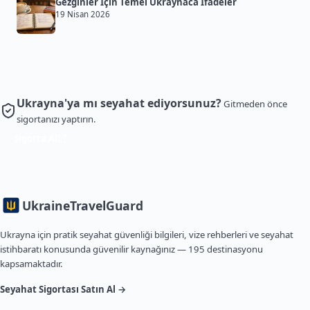
Gezginler İçin Temel Ukraynaca İfadeler
19 Nisan 2026
Ukrayna'ya mı seyahat ediyorsunuz?
Gitmeden önce
sigortanızı yaptırın.
Sigorta Al
Ukraine
TravelGuard
Ukrayna için pratik seyahat güvenliği bilgileri, vize rehberleri ve seyahat
istihbaratı konusunda güvenilir kaynağınız — 195 destinasyonu
kapsamaktadır.
Seyahat Sigortası Satın Al →