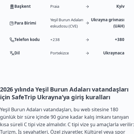
Başkent
Praia
Kyiv
Yeşil Burun Adaları
Ukrayna grivnası
Para Birimi
eskudosu (CVE)
(UAH)
Telefon kodu
+238
+380
Dil
Portekizce
Ukraynaca
2026 yılında Yeşil Burun Adaları vatandaşları
için SafeTrip Ukrayna’ya giriş kuralları
Yeşil Burun Adaları vatandaşları, bu web sitesine 180
günlük bir süre içinde 90 güne kadar kalış imkanı tanıyan
kısa süreli C tipi vize almalıdır. C tipi vize şu amaçlarla verilir:
Turizm, İş seyahatleri, Özel ziyaretler, Kültürel veya spor