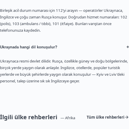
Birleşik acil durum numarası için 112’yi arayın — operatörler Ukraynaca,
İngilizce ve çoğu zaman Rusça konuşur. Doğrudan hizmet numaraları: 102
(polis), 103 (ambulans / tıbbi), 101 (itfaiye). Bunları varıştan önce
telefonunuza kaydedin.
+
Ukraynada hangi dil konuşulur?
Ukraynaca resmi devlet dilidir. Rusça, özellikle güney ve doğu bölgelerinde,
birçok yerde yaygın olarak anlaşılır. İngilizce, otellerde, popüler turistik
yerlerde ve büyük şehirlerde yaygın olarak konuşulur — Kyiv ve Lviv'deki
personel, talep üzerine sık sık İngilizceye geçer.
İlgili ülke rehberleri
Tüm ülke rehberleri
— Afrika