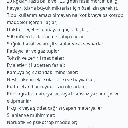
20 kg’dan fazla balık ve 125 g’dan fazla mersin balığı
havyarı (daha büyük miktarlar için özel izin gerekir).
Tıbbi kullanım amacı olmayan narkotik veya psikotrop
maddeler içeren ilaçlar;
Doktor reçetesi olmayan güçlü ilaçlar;
500 ml’den fazla hacme sahip ilaçlar.
Soğuk, havalı ve ateşli silahlar ve aksesuarları;
Patlayıcılar ve gaz tüpleri;
Toksik ve zehirli maddeler;
Ev aletleri (1 adetten fazla);
Kamuya açık alandaki mineraller;
Nesli tükenmekte olan bitki ve hayvanlar;
Kültürel anıtlar (uygun izin olmadan);
Pornografik materyaller veya lisanssız yazılım içeren
ekipmanlar;
Irkçılık veya şiddet çağrısı yapan materyaller.
Silahlar ve mühimmat;
Narkotik ve psikotrop maddeler;