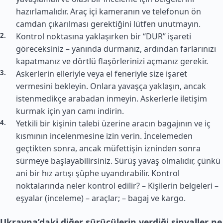
hazırlamalıdır. Araç içi kameranın ve telefonun ön
camdan çıkarılması gerektiğini lütfen unutmayın.
Kontrol noktasına yaklaşırken bir “DUR” işareti
göreceksiniz – yanında durmanız, ardından farlarınızı
kapatmanız ve dörtlü flaşörlerinizi açmanız gerekir.
Askerlerin elleriyle veya el feneriyle size işaret
vermesini bekleyin. Onlara yavaşça yaklaşın, ancak
istenmedikçe arabadan inmeyin. Askerlerle iletişim
kurmak için yan camı indirin.
Yetkili bir kişinin talebi üzerine aracın bagajının ve iç
kısmının incelenmesine izin verin. İncelemeden
geçtikten sonra, ancak müfettişin izninden sonra
sürmeye başlayabilirsiniz. Sürüş yavaş olmalıdır, çünkü
ani bir hız artışı şüphe uyandırabilir. Kontrol
noktalarında neler kontrol edilir? – Kişilerin belgeleri –
eşyalar (inceleme) – araçlar; – bagaj ve kargo.
Ukrayna’daki diğer sürücülerin verdiği sinyaller ne