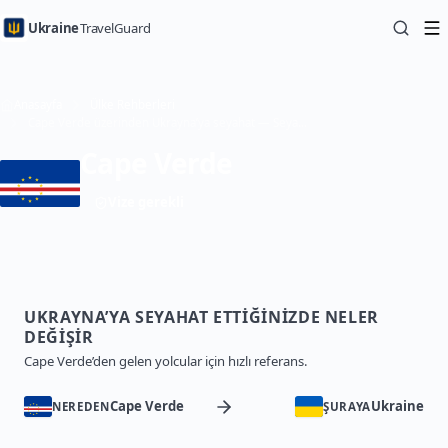
Ukraine
TravelGuard
Anasayfa
Ülke Rehberleri
Cape Verde üzerinden Ukrayna’ya seyahat — Seyahat Rehberi
Cape Verde
Vize gerekli
UKRAYNA’YA SEYAHAT ETTIĞINIZDE NELER
DEĞIŞIR
Cape Verde’den gelen yolcular için hızlı referans.
Cape Verde
Ukraine
NEREDEN
ŞURAYA