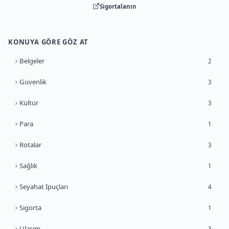
Sigortalanın
KONUYA GÖRE GÖZ AT
Belgeler
2
Güvenlik
3
Kültür
3
Para
1
Rotalar
3
Sağlık
1
Seyahat İpuçları
4
Sigorta
1
Ulaşım
3