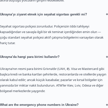
altına düştüğü yolcuların girişini reddedebilir.
+
Ukrayna’yı ziyaret etmek için seyahat sigortası gerekli mi?
Seyahat sigortası poliçesi zorunludur. Poliçenizin tıbbi tahliyeyi
kapsadığından ve savaşla ilgili bir ek teminat içerdiğinden emin olun —
çoğu standart seyahat poliçesi aktif çatışma bölgelerini varsayılan olarak
hariç tutar.
+
Ukrayna’da hangi para birimi kullanılır?
Ukrayna’nın resmi para birimi Grivna’dır (UAH, ₴). Visa ve Mastercard gibi
başlıca kredi ve banka kartları şehirlerde, restoranlarda ve otellerde yaygın
olarak kabul edilir; ancak küçük kasabalar, pazarlar ve kırsal bölgeler için
yanınızda bir miktar nakit bulundurun. ATM’ler Kiev, Lviv, Odesa ve diğer
bölgesel merkezlerde yaygındır.
+
What are the emergency phone numbers in Ukraine?