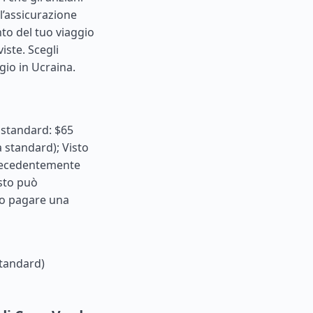
l’assicurazione
to del tuo viaggio
iste. Scegli
ggio in Ucraina.
e standard: $65
a standard); Visto
precedentemente
isto può
io pagare una
standard)