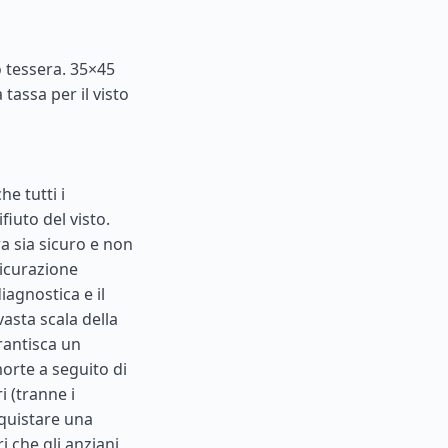
 tessera. 35×45
tassa per il visto
he tutti i
fiuto del visto.
a sia sicuro e non
sicurazione
iagnostica e il
vasta scala della
rantisca un
morte a seguito di
i (tranne i
acquistare una
ri che gli anziani