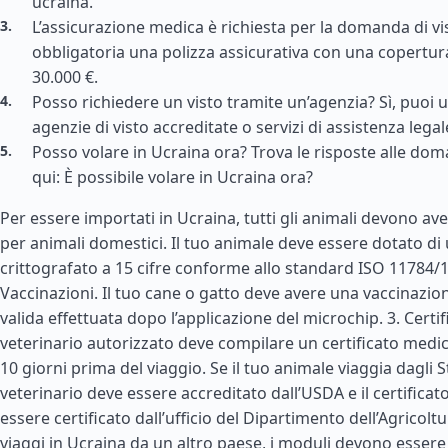
ucraina.
L’assicurazione medica è richiesta per la domanda di vis
obbligatoria una polizza assicurativa con una copertu
30.000 €.
Posso richiedere un visto tramite un’agenzia? Sì, puoi uti
agenzie di visto accreditate o servizi di assistenza legal
Posso volare in Ucraina ora? Trova le risposte alle d
qui: È possibile volare in Ucraina ora?
Per essere importati in Ucraina, tutti gli animali devono ave
per animali domestici. Il tuo animale deve essere dotato d
crittografato a 15 cifre conforme allo standard ISO 11784/1
Vaccinazioni. Il tuo cane o gatto deve avere una vaccinazio
valida effettuata dopo l’applicazione del microchip. 3. Certif
veterinario autorizzato deve compilare un certificato medic
10 giorni prima del viaggio. Se il tuo animale viaggia dagli
S
veterinario deve essere accreditato dall’USDA e il certificat
essere certificato dall’ufficio del Dipartimento dell’Agricoltu
viaggi in Ucraina da un altro paese, i moduli devono essere c