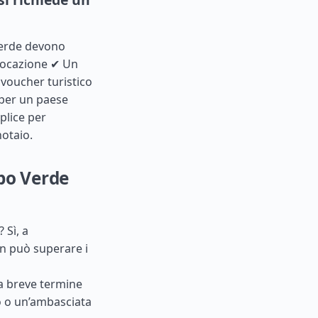
 Verde devono
 locazione ✔ Un
 voucher turistico
 per un paese
plice per
notaio.
apo Verde
 Sì, a
on può superare i
i a breve termine
o o un’ambasciata