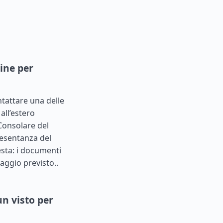
ine per
ntattare una delle
all’estero
Consolare del
presentanza del
iesta: i documenti
aggio previsto..
n visto per