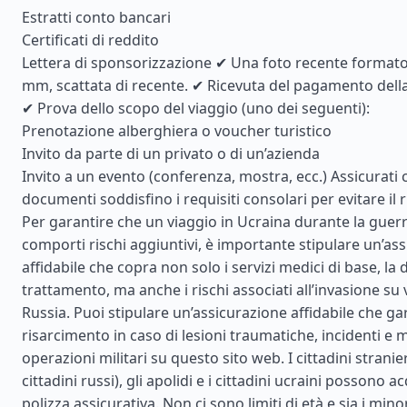
Estratti conto bancari
Certificati di reddito
Lettera di sponsorizzazione ✔ Una foto recente formato
mm, scattata di recente. ✔ Ricevuta del pagamento della 
✔ Prova dello scopo del viaggio (uno dei seguenti):
Prenotazione alberghiera o voucher turistico
Invito da parte di un privato o di un’azienda
Invito a un evento (conferenza, mostra, ecc.) Assicurati c
documenti soddisfino i requisiti consolari per evitare il ri
Per garantire che un viaggio in Ucraina durante la guerr
comporti rischi aggiuntivi, è importante stipulare un’as
affidabile che copra non solo i servizi medici di base, la d
trattamento, ma anche i rischi associati all’invasione su 
Russia. Puoi stipulare un’assicurazione affidabile che ga
risarcimento in caso di lesioni traumatiche, incidenti e 
operazioni militari su questo sito web. I cittadini stranier
cittadini russi), gli apolidi e i cittadini ucraini possono 
polizza assicurativa. Non ci sono limiti di età e sia i mino