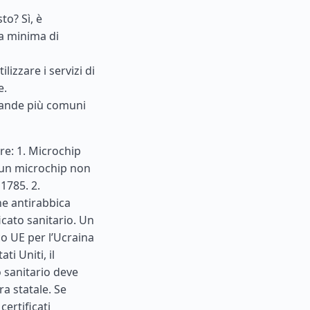
to? Sì, è
ra minima di
lizzare i servizi di
e.
omande più comuni
re: 1. Microchip
i un microchip non
1785. 2.
ne antirabbica
icato sanitario. Un
o UE per l’Ucraina
tati Uniti
, il
o sanitario deve
ra statale. Se
ertificati