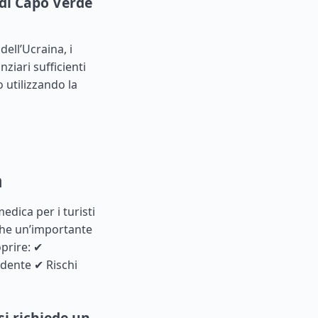
 di Capo Verde
dell’Ucraina, i
ziari sufficienti
o utilizzando la
a
edica per i turisti
che un’importante
oprire: ✔
idente ✔ Rischi
i richiede un