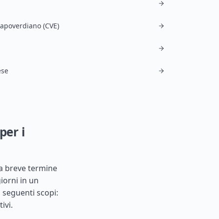
apoverdiano (CVE)
ese
per i
 a breve termine
iorni in un
i seguenti scopi:
ivi.