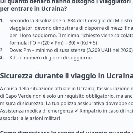
Di quanto denaro hanno bisogno i viaggiatori
per entrare in Ucraina?
Secondo la Risoluzione n. 884 del Consiglio dei Ministri 
viaggiatori devono dimostrare di disporre di mezzi finan
per il loro soggiorno. Il minimo richiesto viene calcolat
formula: FO = ((20 × Pm) ÷ 30) × (Kd + 5)
Dove: Pm – minimo di sussistenza (3.209 UAH nel 2026)
Kd – il numero di giorni di soggiorno
Sicurezza durante il viaggio in Ucrain
A causa della situazione attuale in Ucraina, l’assicurazione m
di Capo Verde non è solo un requisito obbligatorio, ma an
misura di sicurezza. La tua polizza assicurativa dovrebbe c
Assistenza medica di emergenza ✔ Rimpatrio in caso di inc
associati alle azioni militari
Come dimostrare lo scopo del viaggio quando s