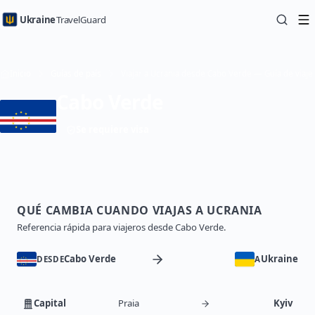
Ukraine
TravelGuard
Inicio
Guías de país
Viajar a Ucrania desde Cabo Verde — Guía de viaje
Cabo Verde
Se requiere visa
QUÉ CAMBIA CUANDO VIAJAS A UCRANIA
Referencia rápida para viajeros desde Cabo Verde.
Cabo Verde
Ukraine
DESDE
A
Capital
Praia
Kyiv