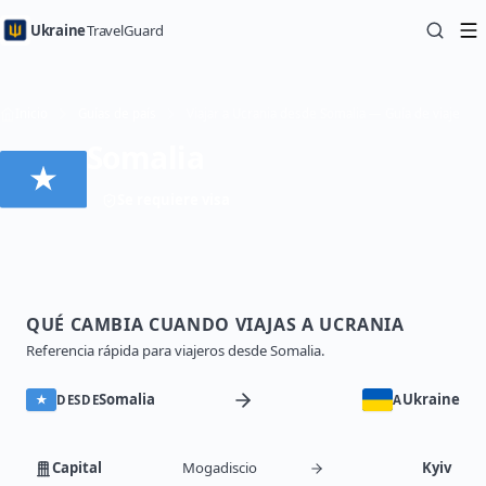
Ukraine
TravelGuard
Inicio
Guías de país
Viajar a Ucrania desde Somalia — Guía de viaje
Somalia
Se requiere visa
QUÉ CAMBIA CUANDO VIAJAS A UCRANIA
Referencia rápida para viajeros desde Somalia.
Somalia
Ukraine
DESDE
A
Capital
Mogadiscio
Kyiv