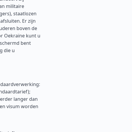
an militaire
gers), staatlozen
sluiten. Er zijn
ouderen boven de
or Oekraïne kunt u
eschermd bent
g die u
ndaardverwerking:
daardtarief);
eerder langer dan
 een visum worden