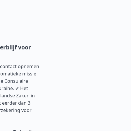
rblijf voor
r contact opnemen
lomatieke missie
De Consulaire
kraïne. ✔ Het
landse Zaken in
 eerder dan 3
rzekering voor