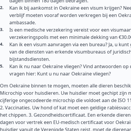
dagen binnen 180 dagen bedragen.
Kan ik bij aankomst in Oekraïne een visum krijgen? Nee
verblijf moeten vooraf worden verkregen bij een Oekra
ambassade.
Is een medische verzekering vereist voor een visumaan
verzekeringspolis met een minimale dekking van €30.000
Kan ik een visum aanvragen via een bureau? Ja, u kun
van de diensten van erkende visumbureaus of juridisc
bijstandsdiensten.
Kan ik nu naar Oekraïne vliegen? Vind antwoorden op 
vragen hier: Kunt u nu naar Oekraïne vliegen?
Om Oekraïne binnen te mogen, moeten alle dieren beschikk
Microchip voor huisdieren. Uw huisdier moet gechipt zijn 
cijferige ongecodeerde microchip die voldoet aan de ISO 
2. Vaccinaties. Uw hond of kat moet een geldige rabiësvac
het chippen. 3. Gezondheidscertificaat. Een erkende diere
dagen voor vertrek een EU-medisch certificaat voor Oekraïn
huisdier vanuit de
Verenigde Staten
reist, moet de dierena