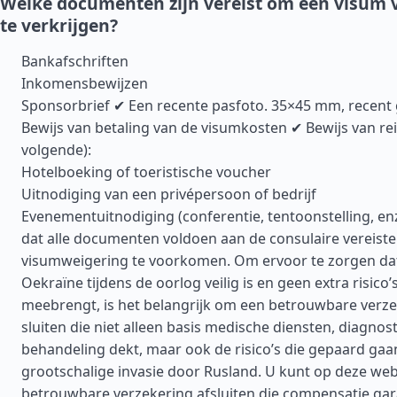
Welke documenten zijn vereist om een visum 
te verkrijgen?
Bankafschriften
Inkomensbewijzen
Sponsorbrief ✔ Een recente pasfoto. 35×45 mm, recen
Bewijs van betaling van de visumkosten ✔ Bewijs van re
volgende):
Hotelboeking of toeristische voucher
Uitnodiging van een privépersoon of bedrijf
Evenementuitnodiging (conferentie, tentoonstelling, en
dat alle documenten voldoen aan de consulaire vereist
visumweigering te voorkomen. Om ervoor te zorgen dat
Oekraïne tijdens de oorlog veilig is en geen extra risico’
meebrengt, is het belangrijk om een betrouwbare verze
sluiten die niet alleen basis medische diensten, diagnos
behandeling dekt, maar ook de risico’s die gepaard ga
grootschalige invasie door Rusland. U kunt op deze web
betrouwbare verzekering afsluiten die compensatie gar