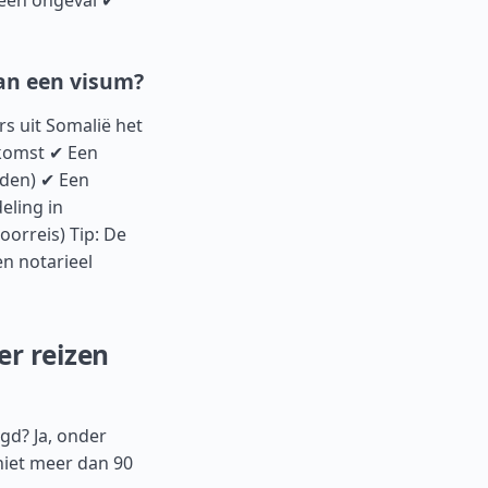
 een ongeval ✔
van een visum?
s uit Somalië het
komst ✔ Een
nden) ✔ Een
eling in
oorreis) Tip: De
en notarieel
er reizen
gd? Ja, onder
niet meer dan 90