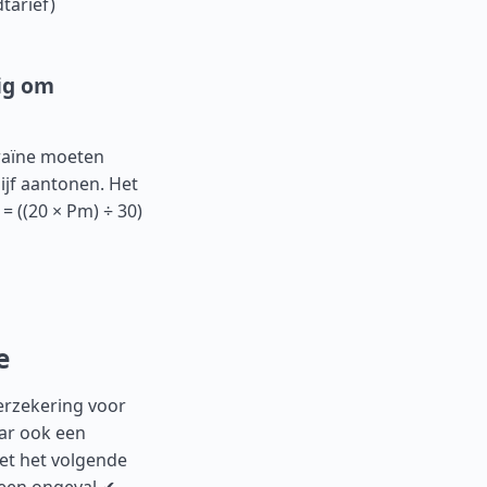
tarief)
dig om
kraïne moeten
ijf aantonen. Het
 ((20 × Pm) ÷ 30)
e
erzekering voor
aar ook een
et het volgende