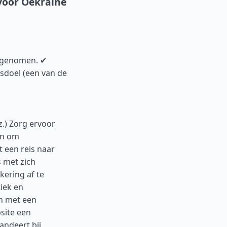
voor Oekraïne
t genomen. ✔
isdoel (een van de
z.) Zorg ervoor
en om
 een reis naar
s met zich
kering af te
tiek en
an met een
site een
andeert bij