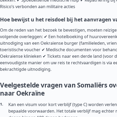
dekken: ✔ Spoedeisende medische hulp ✔ Repatriëring bij
Risico’s verbonden aan militaire acties
Hoe bewijst u het reisdoel bij het aanvragen 
Om de reden van het bezoek te bevestigen, moeten reiziger
volgende overleggen: ✔ Een hotelboeking of huurovereen
uitnodiging van een Oekraïense burger (familieleden, vrie
toeristische voucher ✔ Medische documenten voor behand
Oekraïense klinieken ✔ Tickets naar een derde land (voor d
eenvoudigste manier om uw reis te rechtvaardigen is via e
bekrachtigde uitnodiging.
Veelgestelde vragen van Somaliërs ov
naar Oekraïne
Kan een visum voor kort verblijf (type C) worden verlen
bepaalde voorwaarden. Het totale verblijf mag echter 