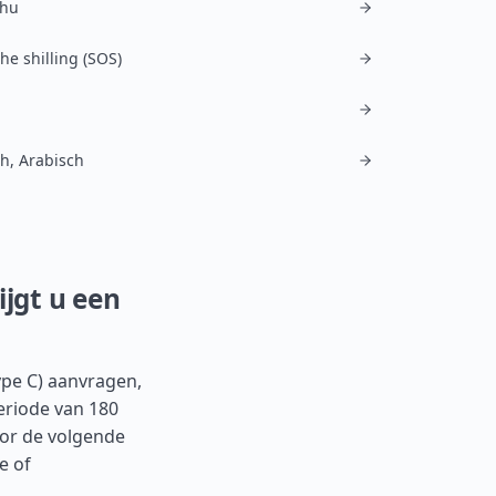
hu
he shilling (SOS)
h, Arabisch
ijgt u een
ype C) aanvragen,
eriode van 180
oor de volgende
e of