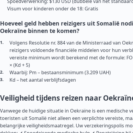
Spoedverwerking: $130 USD (dubbele van het standaard
Visum voor kinderen onder de 18: Gratis
Hoeveel geld hebben reizigers uit Somalië no
Oekraïne binnen te komen?
Volgens Resolutie nr. 884 van de Ministerraad van Oe
reizigers voldoende financiële middelen voor hun verbl
vereiste minimum wordt berekend met de formule: FO =
× (Kd + 5)
Waarbij: Pm – bestaansminimum (3.209 UAH)
Kd – het aantal verblijfsdagen
Veiligheid tijdens reizen naar Oekraïn
Vanwege de huidige situatie in Oekraïne is een medische v
toeristen uit Somalië niet alleen een verplichte vereiste, m
belangrijke veiligheidsmaatregel. Uw verzekeringspolis mo