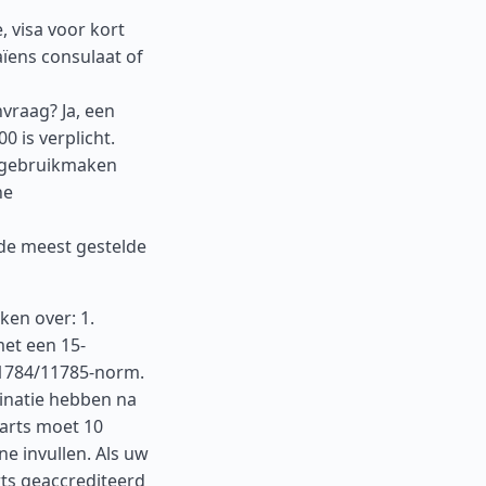
, visa voor kort
ïens consulaat of
vraag? Ja, een
 is verplicht.
t gebruikmaken
he
de meest gestelde
en over: 1.
met een 15-
11784/11785-norm.
cinatie hebben na
narts moet 10
e invullen. Als uw
rts geaccrediteerd