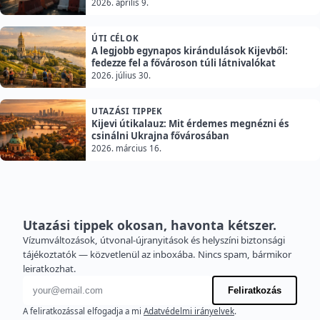
2026. április 9.
ÚTI CÉLOK
A legjobb egynapos kirándulások Kijevből:
fedezze fel a fővároson túli látnivalókat
2026. július 30.
UTAZÁSI TIPPEK
Kijevi útikalauz: Mit érdemes megnézni és
csinálni Ukrajna fővárosában
2026. március 16.
Utazási tippek okosan, havonta kétszer.
Vízumváltozások, útvonal-újranyitások és helyszíni biztonsági
tájékoztatók — közvetlenül az inboxába. Nincs spam, bármikor
leiratkozhat.
E-mail cím
Feliratkozás
A feliratkozással elfogadja a mi
Adatvédelmi irányelvek
.