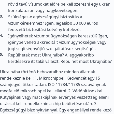
rövid távú vízumokat előre be kell szerezni egy ukrán
konzulátuson vagy nagykövetségen.
Szükséges-e egészségügyi biztosítás a
vízumkérelemhez? Igen, legalább 30 000 eurós
fedezetű biztosítási kötvény kötelező.
Igényelhetek vízumot ügynökségen keresztül? Igen,
igénybe veheti akkreditált vízumügynökségek vagy
jogi segítségnyújtó szolgáltatások segítségét.
Repülhetek most Ukrajnába? A leggyakoribb
kérdésekre itt talál választ: Repülhet most Ukrajnába?
Ukrajnába történő behozatalhoz minden állatnak
rendelkeznie kell: 1. Mikrochippel. Kedvencét egy 15
számjegyű, titkosítatlan, ISO 11784/11785 szabványnak
megfelelő mikrochippel kell ellátni. 2. Védőoltásokkal.
Kutyájának vagy macskájának érvényes veszettség elleni
oltással kell rendelkeznie a chip beültetése után. 3.
Egészségügyi bizonyítvánnyal. Egy engedéllyel rendelkező