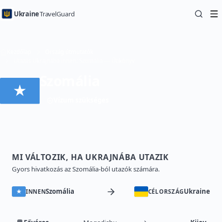
Ukraine
TravelGuard
Kezdőlap
Ország útmutatók
Utazás Ukrajnába innen: Szomália — Útikönyv
Szomália
Vízum szükséges
MI VÁLTOZIK, HA UKRAJNÁBA UTAZIK
Gyors hivatkozás az Szomália-ból utazók számára.
Szomália
Ukraine
INNEN
CÉLORSZÁG