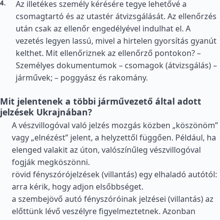
Az illetékes személy kérésére tegye lehetővé a
csomagtartó és az utastér átvizsgálását. Az ellenőrzés
után csak az ellenőr engedélyével indulhat el. A
vezetés legyen lassú, mivel a hirtelen gyorsítás gyanút
kelthet. Mit ellenőriznek az ellenőrző pontokon? –
Személyes dokumentumok – csomagok (átvizsgálás) –
járművek; – poggyász és rakomány.
Mit jelentenek a többi járművezető által adott
jelzések Ukrajnában?
A vészvillogóval való jelzés mozgás közben „köszönöm”
vagy „elnézést” jelent, a helyzettől függően. Például, ha
elenged valakit az úton, valószínűleg vészvillogóval
fogják megköszönni.
rövid fényszórójelzések (villantás) egy elhaladó autótól:
arra kérik, hogy adjon elsőbbséget.
a szembejövő autó fényszóróinak jelzései (villantás) az
előttünk lévő veszélyre figyelmeztetnek. Azonban