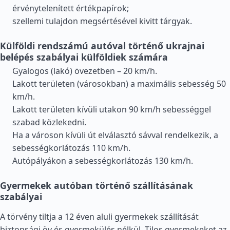
érvénytelenített értékpapírok;
szellemi tulajdon megsértésével kivitt tárgyak.
Külföldi rendszámú autóval történő ukrajnai
belépés szabályai külföldiek számára
Gyalogos (lakó) övezetben – 20 km/h.
Lakott területen (városokban) a maximális sebesség 50
km/h.
Lakott területen kívüli utakon 90 km/h sebességgel
szabad közlekedni.
Ha a városon kívüli út elválasztó sávval rendelkezik, a
sebességkorlátozás 110 km/h.
Autópályákon a sebességkorlátozás 130 km/h.
Gyermekek autóban történő szállításának
szabályai
A törvény tiltja a 12 éven aluli gyermekek szállítását
biztonsági öv és gyermekülés nélkül. Tilos gyermekeket az