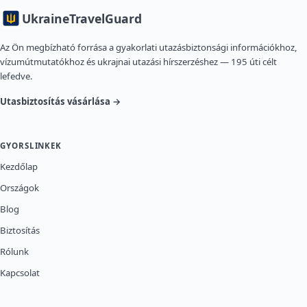
Ukraine
TravelGuard
Az Ön megbízható forrása a gyakorlati utazásbiztonsági információkhoz,
vízumútmutatókhoz és ukrajnai utazási hírszerzéshez — 195 úti célt
lefedve.
Utasbiztosítás vásárlása →
GYORSLINKEK
Kezdőlap
Országok
Blog
Biztosítás
Rólunk
Kapcsolat