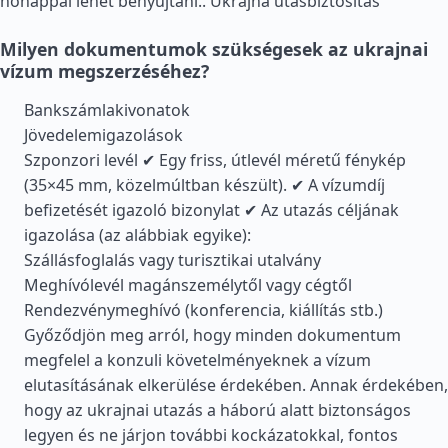
hónappal lehet benyújtani..
Ukrajna utasbiztosítás
Milyen dokumentumok szükségesek az ukrajnai
vízum megszerzéséhez?
Bankszámlakivonatok
Jövedelemigazolások
Szponzori levél ✔ Egy friss, útlevél méretű fénykép
(35×45 mm, közelmúltban készült). ✔ A vízumdíj
befizetését igazoló bizonylat ✔ Az utazás céljának
igazolása (az alábbiak egyike):
Szállásfoglalás vagy turisztikai utalvány
Meghívólevél magánszemélytől vagy cégtől
Rendezvénymeghívó (konferencia, kiállítás stb.)
Győződjön meg arról, hogy minden dokumentum
megfelel a konzuli követelményeknek a vízum
elutasításának elkerülése érdekében. Annak érdekében,
hogy az ukrajnai utazás a háború alatt biztonságos
legyen és ne járjon további kockázatokkal, fontos