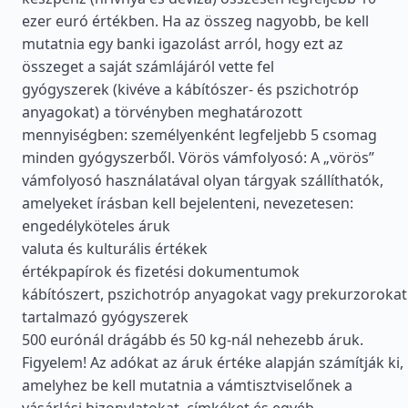
ezer euró értékben. Ha az összeg nagyobb, be kell
mutatnia egy banki igazolást arról, hogy ezt az
összeget a saját számlájáról vette fel
gyógyszerek (kivéve a kábítószer- és pszichotróp
anyagokat) a törvényben meghatározott
mennyiségben: személyenként legfeljebb 5 csomag
minden gyógyszerből. Vörös vámfolyosó: A „vörös”
vámfolyosó használatával olyan tárgyak szállíthatók,
amelyeket írásban kell bejelenteni, nevezetesen:
engedélyköteles áruk
valuta és kulturális értékek
értékpapírok és fizetési dokumentumok
kábítószert, pszichotróp anyagokat vagy prekurzorokat
tartalmazó gyógyszerek
500 eurónál drágább és 50 kg-nál nehezebb áruk.
Figyelem! Az adókat az áruk értéke alapján számítják ki,
amelyhez be kell mutatnia a vámtisztviselőnek a