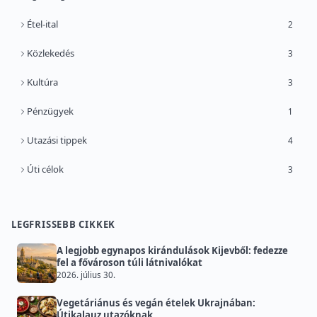
Étel-ital
2
Közlekedés
3
Kultúra
3
Pénzügyek
1
Utazási tippek
4
Úti célok
3
LEGFRISSEBB CIKKEK
A legjobb egynapos kirándulások Kijevből: fedezze
fel a fővároson túli látnivalókat
2026. július 30.
Vegetáriánus és vegán ételek Ukrajnában:
Útikalauz utazóknak