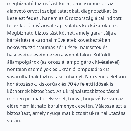
megbízható biztosítást kötni, amely nemcsak az
alapvető orvosi szolgáltatásokat, diagnosztikát és
kezelést fedezi, hanem az Oroszország által indított
teljes körű invázióval kapcsolatos kockázatokat is.
Megbízható biztosítást köthet, amely garantálja a
kártérítést a katonai műveletek következtében
bekövetkező traumás sérülések, balesetek és
halálesetek esetén ezen a weboldalon. Külföldi
állampolgárok (az orosz állampolgárok kivételével),
hontalan személyek és ukrán állampolgárok is
vásárolhatnak biztosítási kötvényt. Nincsenek életkori
korlátozások, kiskorúak és 70 év feletti idősek is
köthetnek biztosítást. Az ukrajnai utasbiztosítással
minden pillanatot élvezhet, tudva, hogy védve van az
előre nem látható körülmények esetén. Válassza azt a
biztosítást, amely nyugalmat biztosít ukrajnai utazása
során.