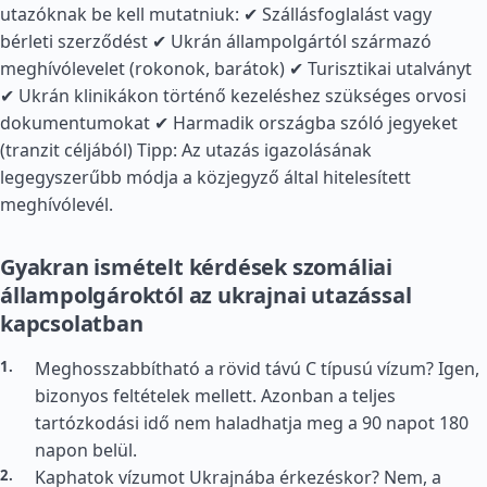
utazóknak be kell mutatniuk: ✔ Szállásfoglalást vagy
bérleti szerződést ✔ Ukrán állampolgártól származó
meghívólevelet (rokonok, barátok) ✔ Turisztikai utalványt
✔ Ukrán klinikákon történő kezeléshez szükséges orvosi
dokumentumokat ✔ Harmadik országba szóló jegyeket
(tranzit céljából) Tipp: Az utazás igazolásának
legegyszerűbb módja a közjegyző által hitelesített
meghívólevél.
Gyakran ismételt kérdések szomáliai
állampolgároktól az ukrajnai utazással
kapcsolatban
Meghosszabbítható a rövid távú C típusú vízum? Igen,
bizonyos feltételek mellett. Azonban a teljes
tartózkodási idő nem haladhatja meg a 90 napot 180
napon belül.
Kaphatok vízumot Ukrajnába érkezéskor? Nem, a