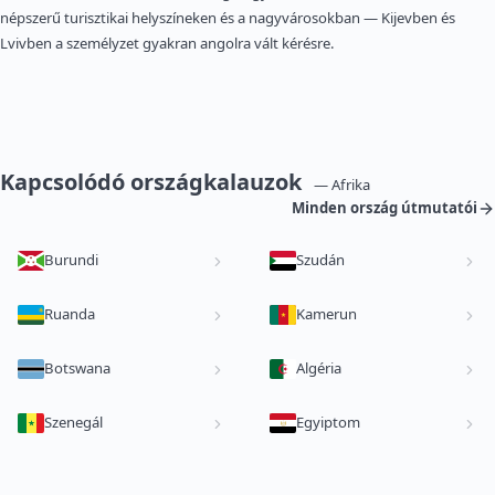
népszerű turisztikai helyszíneken és a nagyvárosokban — Kijevben és
Lvivben a személyzet gyakran angolra vált kérésre.
Kapcsolódó országkalauzok
— Afrika
Minden ország útmutatói
Burundi
Szudán
Ruanda
Kamerun
Botswana
Algéria
Szenegál
Egyiptom