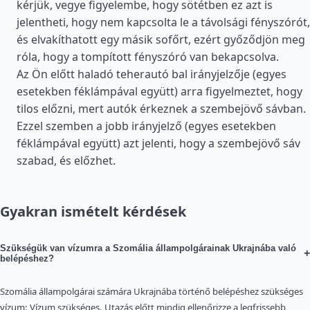
kérjük, vegye figyelembe, hogy sötétben ez azt is
jelentheti, hogy nem kapcsolta le a távolsági fényszórót,
és elvakíthatott egy másik sofőrt, ezért győződjön meg
róla, hogy a tompított fényszóró van bekapcsolva.
Az Ön előtt haladó teherautó bal irányjelzője (egyes
esetekben féklámpával együtt) arra figyelmeztet, hogy
tilos előzni, mert autók érkeznek a szembejövő sávban.
Ezzel szemben a jobb irányjelző (egyes esetekben
féklámpával együtt) azt jelenti, hogy a szembejövő sáv
szabad, és előzhet.
Gyakran ismételt kérdések
Szükségük van vízumra a Szomália állampolgárainak Ukrajnába való
+
belépéshez?
Szomália állampolgárai számára Ukrajnába történő belépéshez szükséges
vízum: Vízum szükséges. Utazás előtt mindig ellenőrizze a legfrissebb