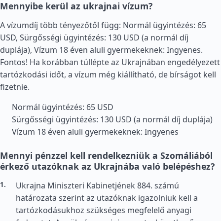
Mennyibe kerül az ukrajnai vízum?
A vízumdíj több tényezőtől függ: Normál ügyintézés: 65
USD, Sürgősségi ügyintézés: 130 USD (a normál díj
duplája), Vízum 18 éven aluli gyermekeknek: Ingyenes.
Fontos! Ha korábban túllépte az Ukrajnában engedélyezett
tartózkodási időt, a vízum még kiállítható, de bírságot kell
fizetnie.
Normál ügyintézés: 65 USD
Sürgősségi ügyintézés: 130 USD (a normál díj duplája)
Vízum 18 éven aluli gyermekeknek: Ingyenes
Mennyi pénzzel kell rendelkezniük a Szomáliából
érkező utazóknak az Ukrajnába való belépéshez?
Ukrajna Miniszteri Kabinetjének 884. számú
határozata szerint az utazóknak igazolniuk kell a
tartózkodásukhoz szükséges megfelelő anyagi