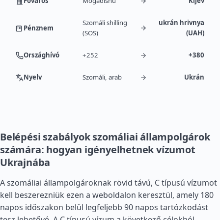
Főváros
Mogadishu
Kijev
Szomáli shilling
ukrán hrivnya
Pénznem
(SOS)
(UAH)
Országhívó
+252
+380
Nyelv
Szomáli, arab
Ukrán
Belépési szabályok szomáliai állampolgárok
számára: hogyan igényelhetnek vízumot
Ukrajnába
A szomáliai állampolgároknak rövid távú, C típusú vízumot
kell beszerezniük ezen a weboldalon keresztül, amely 180
napos időszakon belül legfeljebb 90 napos tartózkodást
tesz lehetővé. A C típusú vízum a következő célokból