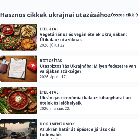
Hasznos cikkek ukrajnai utazásához
Összes cikk
ÉTEL-ITAL
Vegetáriánus és vegán ételek Ukrajnában:
Útikalauz utazóknak
2026. július 22.
BIZTOSÍTÁS
Utasbiztosítás Ukrajnába: Milyen fedezetre van
valójában szüksége?
2026. április 17.
ÉTEL-ITAL
Ukrán gasztronómiai kalauz: kihagyhatatlan
ételek és lelőhelyeik
2026. március 22.
DOKUMENTUMOK
Az ukrán határ átlépése: eljárások és
tudnivalók