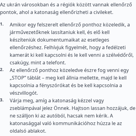
Az ukrán városokban és a régiók között vannak ellenőrző
pontok, ahol a katonaság ellenőrizheti a civileket.
Amikor egy felszerelt ellenőrző ponthoz közeledik, a
járművezetőknek lassítaniuk kell, és elő kell
készíteniük dokumentumaikat az esetleges
ellenőrzéshez. Felhívjuk figyelmét, hogy a fedélzeti
kamerát ki kell kapcsolni és le kell venni a szélvédőről,
csakúgy, mint a telefont.
Az ellenőrző ponthoz közeledve észre fog venni egy
„STOP” táblát – meg kell állnia mellette, majd le kell
kapcsolnia a fényszórókat és be kell kapcsolnia a
vészvillogót.
Várja meg, amíg a katonaság kézzel vagy
zseblámpával jelez Önnek. Hajtson lassan hozzájuk, de
ne szálljon ki az autóból, hacsak nem kérik. A
katonasággal való kommunikációhoz húzza le az
oldalsó ablakot.