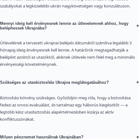
szabályokat a legközelebbi ukrán nagykövetségen vagy konzulátuson.
Mennyi ideig kell érvényesnek lennie az útlevelemnek ahhoz, hogy
+
beléphessek Ukrajnába?
Útlevelének a tervezett ukrajnai belépés dátumától számítva legalább 3
hónapig ideig érvényesnek kell lennie. A határőrök megtagadhatják a
belépést azoktól az utazóktól, akiknek útlevele nem felel meg a minimális
érvényességi követelménynek.
+
Szükséges az utasbiztosítás Ukrajna meglátogatásához?
Biztosítási kötvény szükséges. Győződjön meg róla, hogy a biztosítása
fedezi az orvosi evakuálást, és tartalmaz egy háborús kiegészítőt — a
legtöbb kész utasbiztosítás alapértelmezésben kizárja az aktív
konfliktuszónákat.
+
Milyen pénznemet használnak Ukrajnában?