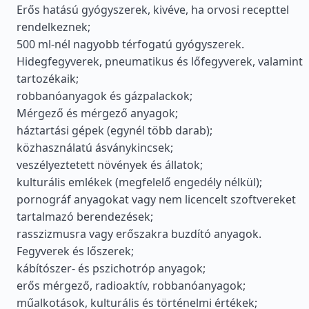
Erős hatású gyógyszerek, kivéve, ha orvosi recepttel
rendelkeznek;
500 ml-nél nagyobb térfogatú gyógyszerek.
Hidegfegyverek, pneumatikus és lőfegyverek, valamint
tartozékaik;
robbanóanyagok és gázpalackok;
Mérgező és mérgező anyagok;
háztartási gépek (egynél több darab);
közhasználatú ásványkincsek;
veszélyeztetett növények és állatok;
kulturális emlékek (megfelelő engedély nélkül);
pornográf anyagokat vagy nem licencelt szoftvereket
tartalmazó berendezések;
rasszizmusra vagy erőszakra buzdító anyagok.
Fegyverek és lőszerek;
kábítószer- és pszichotróp anyagok;
erős mérgező, radioaktív, robbanóanyagok;
műalkotások, kulturális és történelmi értékek;