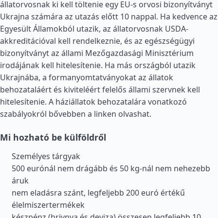
állatorvosnak ki kell töltenie egy EU-s orvosi bizonyítványt
Ukrajna számára az utazás előtt 10 nappal. Ha kedvence az
Egyesült Államokból utazik, az állatorvosnak USDA-
akkreditációval kell rendelkeznie, és az egészségügyi
bizonyítványt az állami Mezőgazdasági Minisztérium
irodájának kell hitelesítenie. Ha más országból utazik
Ukrajnába, a formanyomtatványokat az állatok
behozataláért és kiviteléért felelős állami szervnek kell
hitelesítenie. A háziállatok behozatalára vonatkozó
szabályokról bővebben a linken olvashat.
Mi hozható be külföldről
Személyes tárgyak
500 eurónál nem drágább és 50 kg-nál nem nehezebb
áruk
nem eladásra szánt, legfeljebb 200 euró értékű
élelmiszertermékek
készpénz (hrivnya és deviza) összesen legfeljebb 10