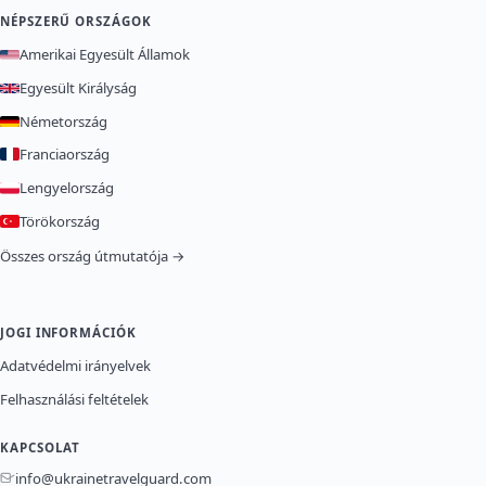
NÉPSZERŰ ORSZÁGOK
Amerikai Egyesült Államok
Egyesült Királyság
Németország
Franciaország
Lengyelország
Törökország
Összes ország útmutatója →
JOGI INFORMÁCIÓK
Adatvédelmi irányelvek
Felhasználási feltételek
KAPCSOLAT
info@ukrainetravelguard.com