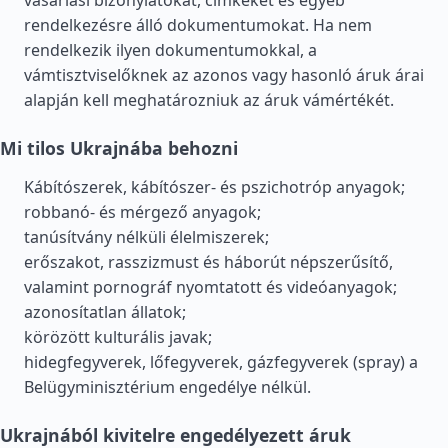
vásárlási bizonylatokat, címkéket és egyéb
rendelkezésre álló dokumentumokat. Ha nem
rendelkezik ilyen dokumentumokkal, a
vámtisztviselőknek az azonos vagy hasonló áruk árai
alapján kell meghatározniuk az áruk vámértékét.
Mi tilos Ukrajnába behozni
Kábítószerek, kábítószer- és pszichotróp anyagok;
robbanó- és mérgező anyagok;
tanúsítvány nélküli élelmiszerek;
erőszakot, rasszizmust és háborút népszerűsítő,
valamint pornográf nyomtatott és videóanyagok;
azonosítatlan állatok;
körözött kulturális javak;
hidegfegyverek, lőfegyverek, gázfegyverek (spray) a
Belügyminisztérium engedélye nélkül.
Ukrajnából kivitelre engedélyezett áruk