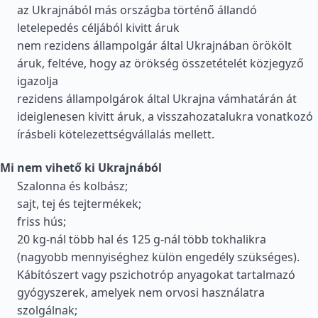
az Ukrajnából más országba történő állandó
letelepedés céljából kivitt áruk
nem rezidens állampolgár által Ukrajnában örökölt
áruk, feltéve, hogy az örökség összetételét közjegyző
igazolja
rezidens állampolgárok által Ukrajna vámhatárán át
ideiglenesen kivitt áruk, a visszahozatalukra vonatkozó
írásbeli kötelezettségvállalás mellett.
Mi nem vihető ki Ukrajnából
Szalonna és kolbász;
sajt, tej és tejtermékek;
friss hús;
20 kg-nál több hal és 125 g-nál több tokhalikra
(nagyobb mennyiséghez külön engedély szükséges).
Kábítószert vagy pszichotróp anyagokat tartalmazó
gyógyszerek, amelyek nem orvosi használatra
szolgálnak;