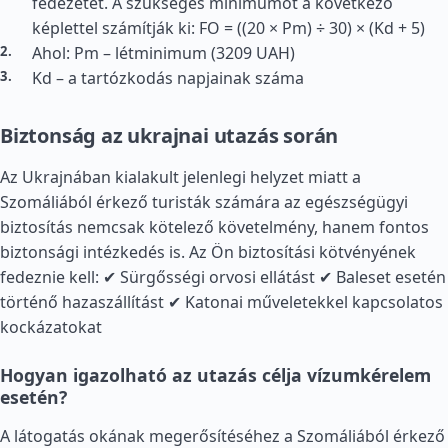
fedezetet. A szükséges minimumot a következő
képlettel számítják ki: FO = ((20 × Pm) ÷ 30) × (Kd + 5)
Ahol: Pm – létminimum (3209 UAH)
Kd – a tartózkodás napjainak száma
Biztonság az ukrajnai utazás során
Az Ukrajnában kialakult jelenlegi helyzet miatt a
Szomáliából érkező turisták számára az egészségügyi
biztosítás nemcsak kötelező követelmény, hanem fontos
biztonsági intézkedés is. Az Ön biztosítási kötvényének
fedeznie kell: ✔ Sürgősségi orvosi ellátást ✔ Baleset esetén
történő hazaszállítást ✔ Katonai műveletekkel kapcsolatos
kockázatokat
Hogyan igazolható az utazás célja vízumkérelem
esetén?
A látogatás okának megerősítéséhez a Szomáliából érkező