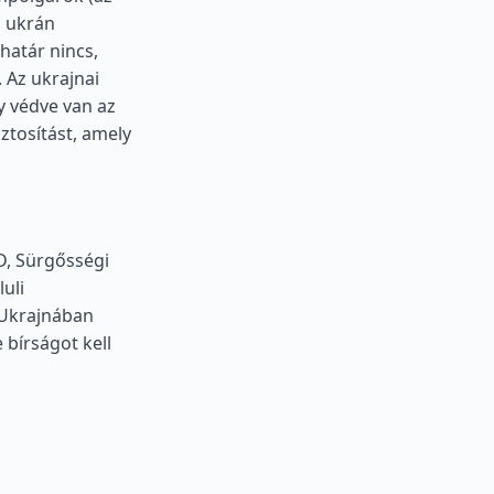
s ukrán
határ nincs,
. Az ukrajnai
y védve van az
ztosítást, amely
D, Sürgősségi
uli
 Ukrajnában
 bírságot kell