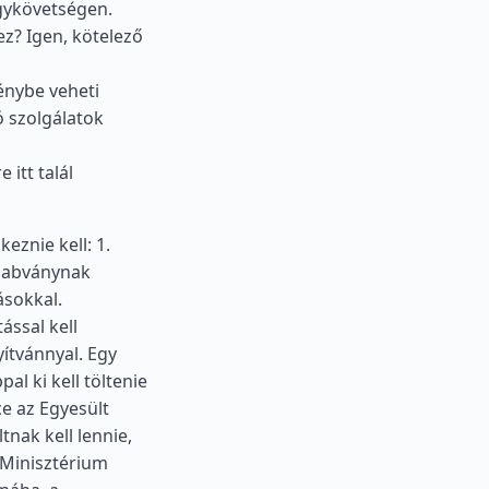
agykövetségen.
z? Igen, kötelező
énybe veheti
ó szolgálatok
itt talál
eznie kell: 1.
szabványnak
ásokkal.
ással kell
yítvánnyal. Egy
al ki kell töltenie
e az Egyesült
tnak kell lennie,
 Minisztérium