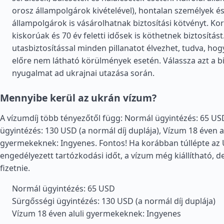
orosz állampolgárok kivételével), hontalan személyek é
állampolgárok is vásárolhatnak biztosítási kötvényt. Kor
kiskorúak és 70 év feletti idősek is köthetnek biztosítást
utasbiztosítással minden pillanatot élvezhet, tudva, hog
előre nem látható körülmények esetén. Válassza azt a bi
nyugalmat ad ukrajnai utazása során.
Mennyibe kerül az ukrán vízum?
A vízumdíj több tényezőtől függ: Normál ügyintézés: 65 US
ügyintézés: 130 USD (a normál díj duplája), Vízum 18 éven al
gyermekeknek: Ingyenes. Fontos! Ha korábban túllépte az
engedélyezett tartózkodási időt, a vízum még kiállítható, de
fizetnie.
Normál ügyintézés: 65 USD
Sürgősségi ügyintézés: 130 USD (a normál díj duplája)
Vízum 18 éven aluli gyermekeknek: Ingyenes