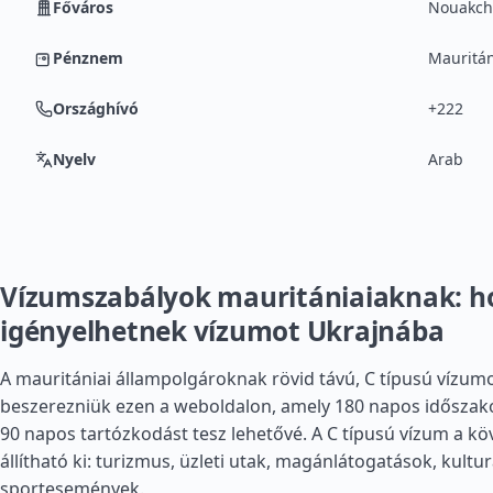
Főváros
Nouakch
Pénznem
Mauritán
Országhívó
+222
Nyelv
Arab
Vízumszabályok mauritániaiaknak: 
igényelhetnek vízumot Ukrajnába
A mauritániai állampolgároknak rövid távú, C típusú vízumo
beszerezniük ezen a weboldalon, amely 180 napos időszako
90 napos tartózkodást tesz lehetővé. A C típusú vízum a kö
állítható ki: turizmus, üzleti utak, magánlátogatások, kultur
sportesemények.