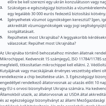
előre be kell szerezni egy ukrán konzulátuson vagy n
Szükséges-e egészségügyi biztosítás a vízumkérelemhe
egy legalább 30 000 eurós fedezetű biztosítási kötvény.
Igényelhetek vízumot ügynökségen keresztül? Igen, ig
akkreditált vízumügynökségek vagy jogi segítségnyújt
szolgáltatásait.
Repülhetek most Ukrajnába? A leggyakoribb kérdésekre 
válaszokat: Repülhet most Ukrajnába?
Az Ukrajnába történő behozatalhoz minden állatnak rendelk
Mikrochippel. Kedvencét 15 számjegyű, ISO 11784/11785 
megfelelő, titkosítatlan mikrochippel kell ellátni. 2. Védőolt
Kutyájának vagy macskájának érvényes veszettség elleni olt
rendelkeznie a chip beültetése után. 3. Egészségügyi bizon
engedéllyel rendelkező állatorvosnak az utazás előtt 10 napp
egy EU-s orvosi bizonyítványt Ukrajna számára. Ha kedvenc
Államokból utazik, az állatorvosnak az USDA által akkreditál
és az egészségügyi bizonyítványt az állami Mezőgazdasági