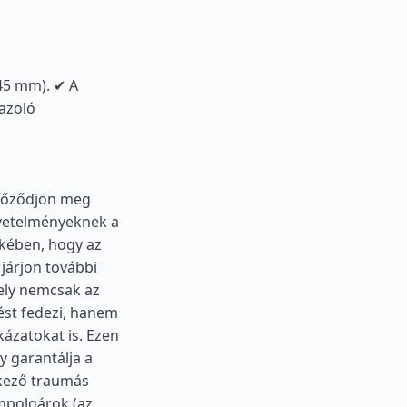
×45 mm). ✔ A
gazoló
Győződjön meg
vetelményeknek a
kében, hogy az
 járjon további
mely nemcsak az
lést fedezi, hanem
kázatokat is. Ezen
y garantálja a
tkező traumás
ampolgárok (az