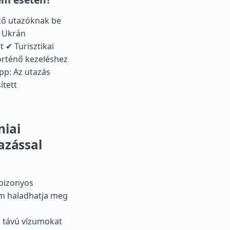
ző utazóknak be
✔ Ukrán
 ✔ Turisztikai
örténő kezeléshez
pp: Az utazás
ített
niai
azással
 bizonyos
nem haladhatja meg
 távú vízumokat