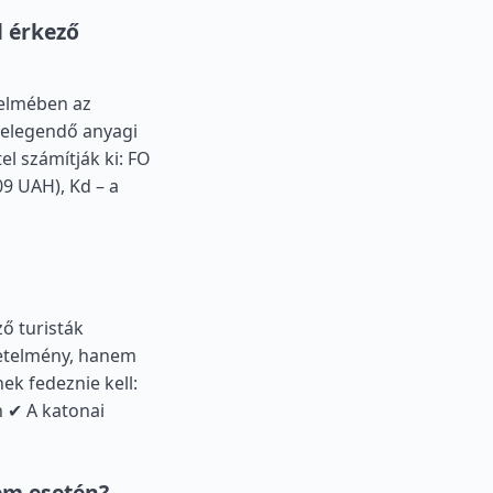
 érkező
telmében az
 elegendő anyagi
l számítják ki: FO
09 UAH), Kd – a
ző turisták
vetelmény, hanem
ek fedeznie kell:
n ✔ A katonai
em esetén?