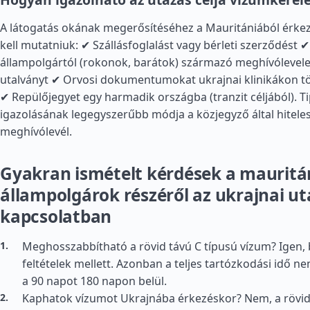
A látogatás okának megerősítéséhez a Mauritániából érke
kell mutatniuk: ✔ Szállásfoglalást vagy bérleti szerződést 
állampolgártól (rokonok, barátok) származó meghívólevelet
utalványt ✔ Orvosi dokumentumokat ukrajnai klinikákon t
✔ Repülőjegyet egy harmadik országba (tranzit céljából). Ti
igazolásának legegyszerűbb módja a közjegyző által hiteles
meghívólevél.
Gyakran ismételt kérdések a mauritá
állampolgárok részéről az ukrajnai ut
kapcsolatban
Meghosszabbítható a rövid távú C típusú vízum? Igen,
feltételek mellett. Azonban a teljes tartózkodási idő 
a 90 napot 180 napon belül.
Kaphatok vízumot Ukrajnába érkezéskor? Nem, a rövid