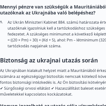
Mennyi pénzre van szükségük a Mauritániából
utazóknak az Ukrajnába való belépéshez?
Az Ukrán Miniszteri Kabinet 884. számú határozata ér
utazóknak igazolniuk kell a tartózkodáshoz szükséges
fedezetet. A szükséges minimumot a következő képlette
= ((20 × Pm) ÷ 30) × (Kd + 5), ahol: Pm – létminimum (32
tartózkodás napjainak száma.
Biztonság az ukrajnai utazás során
Az Ukrajnában kialakult helyzet miatt a Mauritániából érke
számára az egészségügyi biztosítás nemcsak kötelező kö
fontos biztonsági intézkedés is. Az Ön biztosítási kötvényén
✔ Sürgősségi orvosi ellátást ✔ Hazaszállítást baleset eseté
műveletekkel kapcsolatos kockázatokat.
Hogyan igazolható az utazás célja vízumkérel