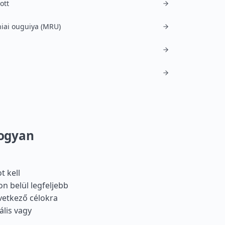
ott
iai ouguiya (MRU)
hogyan
t kell
n belül legfeljebb
vetkező célokra
ális vagy