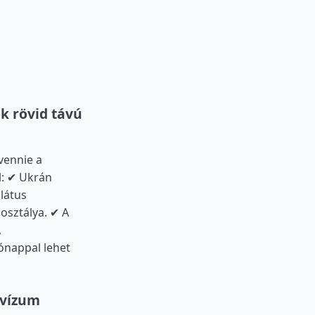
k rövid távú
vennie a
l: ✔ Ukrán
látus
osztálya. ✔ A
A
ónappal lehet
 vízum