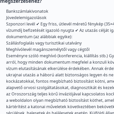
megszerzéséhez?
Bankszámlakivonatok
Jövedelemigazolások
Szponzori levél ✔ Egy friss, útlevél méretű fénykép (35
vízumdíj befizetését igazoló nyugta ✔ Az utazás célját i
dokumentum (az alábbiak egyike):
Szállásfoglalás vagy turisztikai utalvány
Meghívólevél magánszemélytől vagy cégtől
Eseményre szóló meghívó (konferencia, kiállítás stb.) 
arról, hogy minden dokumentum megfelel a konzuli kö
vízum elutasításának elkerülése érdekében. Annak érde
ukrajnai utazás a háború alatt biztonságos legyen és ne
kockázatokkal, fontos megbízható biztosítást kötni, a
alapvető orvosi szolgáltatásokat, diagnosztikát és keze
az Oroszország teljes körű inváziójával kapcsolatos koc
a weboldalon olyan megbízható biztosítást köthet, amel
kártérítést a katonai műveletek következtében beköve
sérülések, balesetek és halálesetek esetén. Külföldi áll