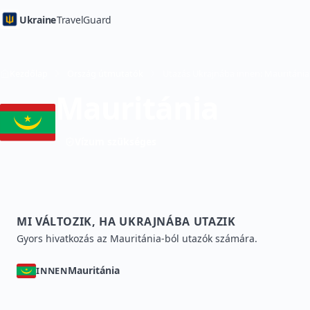
Ukraine
TravelGuard
Kezdőlap
Ország útmutatók
Mauritánia
Vízum szükséges
MI VÁLTOZIK, HA UKRAJNÁBA UTAZIK
Gyors hivatkozás az Mauritánia-ból utazók számára.
Mauritánia
INNEN