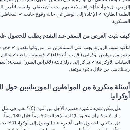
إلزامي، بل هو أيضاً إجراء سلامة مهم. يجب أن تغطي بوليصة التأمين ال
الطبية الطارئة ✔ الإعادة إلى الوطن في حالة وقوع حادث ✔ المخاطر ا
العسكرية
كيف تثبت الغرض من السفر عند التقدم بطلب للحصول على
لتأكيد سبب الزيارة، يجب على المسافرين من موريتانيا تقديم: ✔ حجز ف
دعوة من مواطن أوكراني (أقارب، أصدقاء) ✔ قسيمة سياحية ✔ وثائق ط
العيادات الأوكرانية ✔ تذاكر إلى دولة ثالثة (لأغراض العبور). نصيحة: أس
رحلتك هي من خلال دعوة موثقة.
أسئلة متكررة من المواطنين الموريتانيين حول ا
أوكرانيا
هل يمكن تمديد تأشيرة قصيرة الأجل من
ذلك، لا يمكن أن تتجاوز الإقامة الإجمالية 90 يوماً خلال 180 يوماً.
هل يمكنني الحصول على تأشيرة عند الوصول إلى أوكرانيا؟ لا، ي