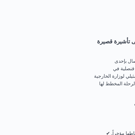
ى تأشيرة قصيرة
صال بإحدى
 قنصلية في
ثيلي لوزارة الخارجية
الرحلة المخطط لها
ز السفر. 35×45 مم، تم التقاطها مؤخراً. ✔