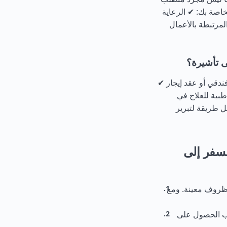
خاصة بك: ✔ الرعاية
لمرتبطة بالأعمال
 تأشيرة؟
ندقي أو عقد إيجار ✔
بية للعلاج في
هل طريقة لتبرير
لسفر إلى
 النوع (C)؟ نعم، في ظل ظروف معينة. ومع
جب الحصول على