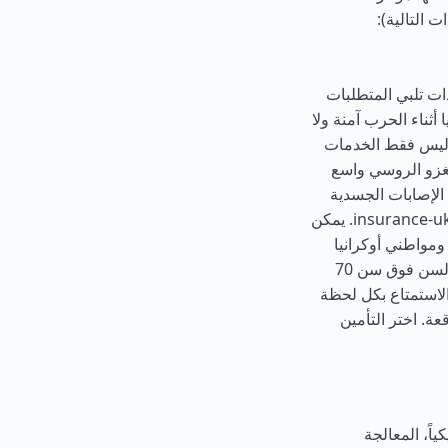
 التالية):
ات تلبي المتطلبات
أثناء الحرب آمنة ولا
 ليس فقط الخدمات
لغزو الروسي واسع
الإصابات الجسدية
والحوادث والوفاة نتيجة العمليات العسكرية عبر موقع insurance-ukraine.com. يمكن
ومواطني أوكرانيا
شراء بوليصة التأمين. لا توجد قيود عمرية، ويمكن للقاصرين وكبار السن فوق سن 70
الاستمتاع بكل لحظة
. اختر التأمين
معالجة العادية: 65 دولاراً أمريكياً، المعالجة