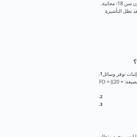
العاجلة: 130 دولاراً أمريكياً (ضعف الرسوم العادية)، تأشيرة الأطفال دون سن 18: مجانية.
قد تظل التأشيرة
؟
ب على المسافرين إثبات توفر وسائل
مالية كافية لإقامتهم. يتم حساب الحد الأدنى المطلوب باستخدام الصيغة: FO = ((20 ×
انيا ليس مجرد متطلب