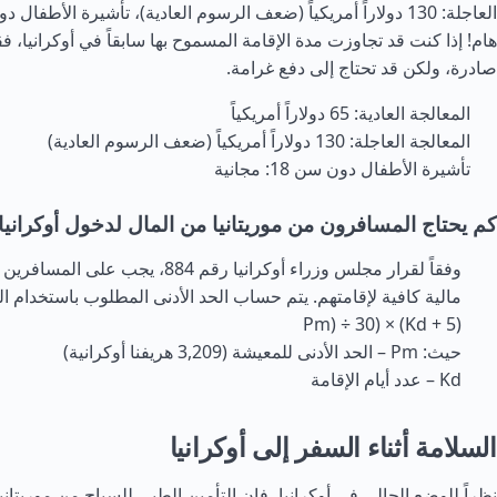
هام! إذا كنت قد تجاوزت مدة الإقامة المسموح بها سابقاً في أوكرانيا، ف
صادرة، ولكن قد تحتاج إلى دفع غرامة.
المعالجة العادية: 65 دولاراً أمريكياً
المعالجة العاجلة: 130 دولاراً أمريكياً (ضعف الرسوم العادية)
تأشيرة الأطفال دون سن 18: مجانية
كم يحتاج المسافرون من موريتانيا من المال لدخول أوكرانيا
وفقاً لقرار مجلس وزراء أوكرانيا رقم 884، يج
Pm) ÷ 30) × (Kd + 5)
حيث: Pm – الحد الأدنى للمعيشة (3,209 هريفنا أوكرانية)
Kd – عدد أيام الإقامة
السلامة أثناء السفر إلى أوكرانيا
نظراً للوضع الحالي في أوكرانيا، فإن التأمين الطبي للسياح من موريت