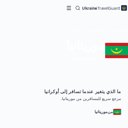
Ukraine
TravelGuard
الرئيسية
أدلة الدول
السفر إلى أوكرانيا من موريتانيا — دليل السفر
موريتانيا
تأشيرة مطلوبة
ما الذي يتغير عندما تسافر إلى أوكرانيا
مرجع سريع للمسافرين من موريتانيا.
موريتانيا
من