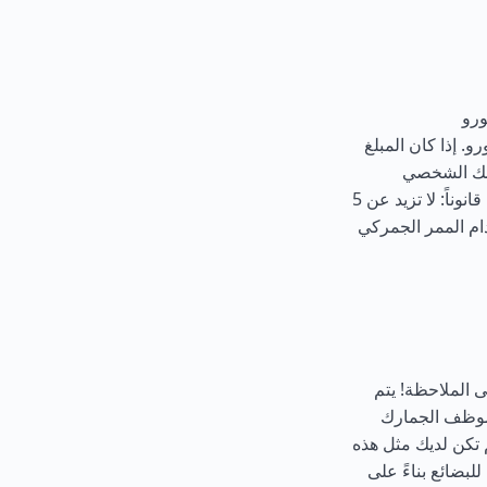
 الأجنبية) بمبلغ إجمالي يصل إلى 10 آلاف يورو. إذا كان المبلغ
سابك الشخصي
الأدوية (باستثناء المواد المخدرة والمؤثرات العقلية) بالكمية المحددة قانوناً: لا تزيد عن 5
ام الممر الجمركي
5 يورو ووزنها أكثر من 50 كجم. يرجى الملاحظة! يتم
موظف الجمارك
 تكن لديك مثل هذه
بضائع بناءً على