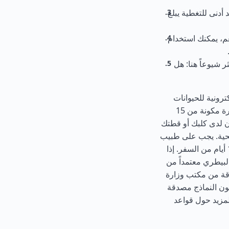
أدنى للتغطية يبلغ
م، يمكنك استخدام
ر شيوعاً هنا: هل
يا، يجب أن تتوفر لديها: 1. شريحة إلكترونية للحيوانات
الأليفة. يجب أن يكون حيوانك الأليف مزوداً بشريحة إلكترونية غير مشفرة مكونة من 15
طعيمات. يجب أن يكون لدى كلبك أو قطتك
لكلب بعد تركيب الشريحة. 3. شهادة صحية. يجب على طبيب
بيطري مرخص إكمال شهادة طبية من الاتحاد الأوروبي لأوكرانيا قبل 10 أيام من السفر. إذا
لبيطري معتمداً من
الصحية مصدقة من مكتب وزارة
كون النماذج مصدقة
لمزيد حول قواعد