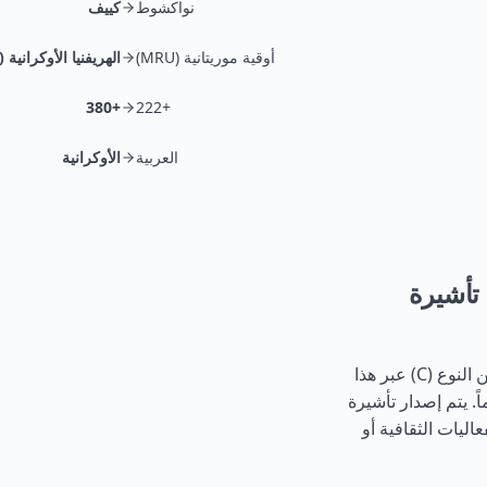
نواكشوط
كييف
أوقية موريتانية (MRU)
الهريفنيا الأوكرانية (UAH)
+380
+222
العربية
الأوكرانية
 تأشيرة
يجب على المواطنين الموريتانيين الحصول على تأشيرة قصيرة الأجل من النوع (C) عبر هذا
ي تسمح بالإقامة لمدة تصل إلى 90 يوماً خلال فترة 180 يوماً. يتم إصدار تأشيرة
فعاليات الثقافية أو