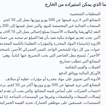
ما الذي يمكن استيراده من الخارج
المتعلقات الشخصية
البضائع التي لا تزيد قيمتها عن 500 يورو ووزنها يصل إلى 50 كجم
المنتجات الغذائية غير المخصصة للبيع، والتي تصل قيمتها إلى 200 يورو
النقد (بالهريفنا والعملات
أكبر، يجب تقديم شهادة بنكية تفيد بأن هذا المبلغ تم سحبه من ح
عبوات من كل دواء للشخص الواحد. الممر الجمركي الأحمر: باستخد
“الأحمر”، يُسمح بنقل العناصر التي يجب التصريح عنها كتابياً، وهي:
البضائع التي تتطلب تصاريح
العملات والقيم الثقافية
الأوراق المالية ووثائق الدفع
الأدوية التي تحتوي على مواد مخدرة أو مؤثرات عقلية أو سلائف
البضائع التي تزيد قيمتها عن 00
احتساب الضرائب على أساس قيمة البضائع، والتي يجب أن تقدم ل
إيصالات المبيعات والملصقات وغيرها من المستندات المتاحة. إذا لم
المستندات، فسيتعين على موظفي الجمارك تحديد القيمة الجمركية لل