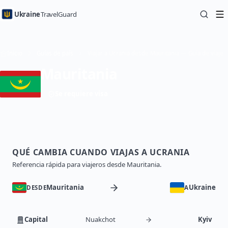
Ukraine
TravelGuard
Inicio
Guías de país
Viajar a Ucrania desde Mauritania — Guía de viaje
Mauritania
Se requiere visa
QUÉ CAMBIA CUANDO VIAJAS A UCRANIA
Referencia rápida para viajeros desde Mauritania.
Mauritania
Ukraine
DESDE
A
Capital
Nuakchot
Kyiv