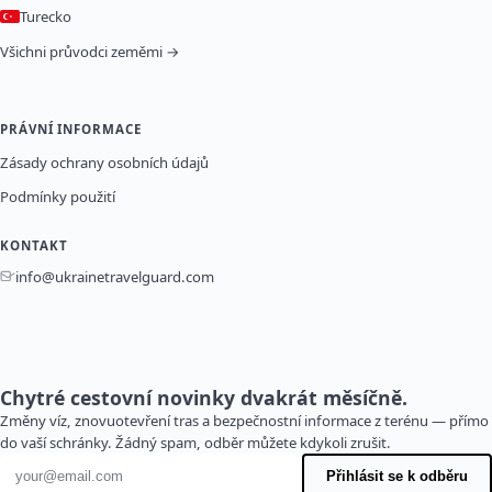
Turecko
Všichni průvodci zeměmi →
PRÁVNÍ INFORMACE
Zásady ochrany osobních údajů
Podmínky použití
KONTAKT
info@ukrainetravelguard.com
Chytré cestovní novinky dvakrát měsíčně.
Změny víz, znovuotevření tras a bezpečnostní informace z terénu — přímo
do vaší schránky. Žádný spam, odběr můžete kdykoli zrušit.
E-mailová adresa
Přihlásit se k odběru