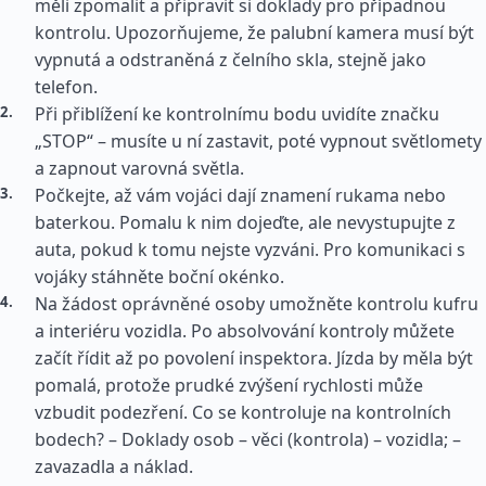
měli zpomalit a připravit si doklady pro případnou
kontrolu. Upozorňujeme, že palubní kamera musí být
vypnutá a odstraněná z čelního skla, stejně jako
telefon.
Při přiblížení ke kontrolnímu bodu uvidíte značku
„STOP“ – musíte u ní zastavit, poté vypnout světlomety
a zapnout varovná světla.
Počkejte, až vám vojáci dají znamení rukama nebo
baterkou. Pomalu k nim dojeďte, ale nevystupujte z
auta, pokud k tomu nejste vyzváni. Pro komunikaci s
vojáky stáhněte boční okénko.
Na žádost oprávněné osoby umožněte kontrolu kufru
a interiéru vozidla. Po absolvování kontroly můžete
začít řídit až po povolení inspektora. Jízda by měla být
pomalá, protože prudké zvýšení rychlosti může
vzbudit podezření. Co se kontroluje na kontrolních
bodech? – Doklady osob – věci (kontrola) – vozidla; –
zavazadla a náklad.