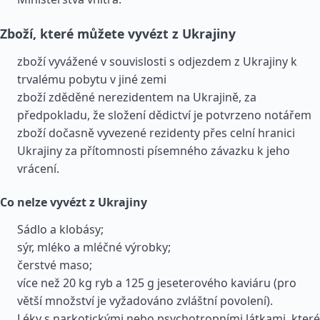
Zboží, které můžete vyvézt z Ukrajiny
zboží vyvážené v souvislosti s odjezdem z Ukrajiny k
trvalému pobytu v jiné zemi
zboží zděděné nerezidentem na Ukrajině, za
předpokladu, že složení dědictví je potvrzeno notářem
zboží dočasně vyvezené rezidenty přes celní hranici
Ukrajiny za přítomnosti písemného závazku k jeho
vrácení.
Co nelze vyvézt z Ukrajiny
Sádlo a klobásy;
sýr, mléko a mléčné výrobky;
čerstvé maso;
více než 20 kg ryb a 125 g jeseterového kaviáru (pro
větší množství je vyžadováno zvláštní povolení).
Léky s narkotickými nebo psychotropními látkami, které