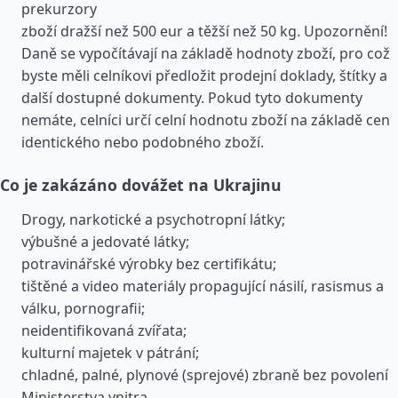
prekurzory
zboží dražší než 500 eur a těžší než 50 kg. Upozornění!
Daně se vypočítávají na základě hodnoty zboží, pro což
byste měli celníkovi předložit prodejní doklady, štítky a
další dostupné dokumenty. Pokud tyto dokumenty
nemáte, celníci určí celní hodnotu zboží na základě cen
identického nebo podobného zboží.
Co je zakázáno dovážet na Ukrajinu
Drogy, narkotické a psychotropní látky;
výbušné a jedovaté látky;
potravinářské výrobky bez certifikátu;
tištěné a video materiály propagující násilí, rasismus a
válku, pornografii;
neidentifikovaná zvířata;
kulturní majetek v pátrání;
chladné, palné, plynové (sprejové) zbraně bez povolení
Ministerstva vnitra.