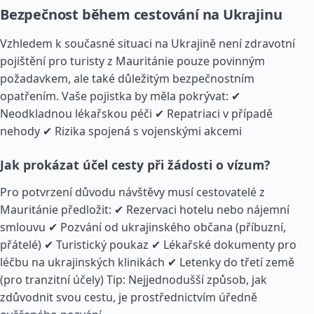
Bezpečnost během cestování na Ukrajinu
Vzhledem k současné situaci na Ukrajině není zdravotní
pojištění pro turisty z Mauritánie pouze povinným
požadavkem, ale také důležitým bezpečnostním
opatřením. Vaše pojistka by měla pokrývat: ✔
Neodkladnou lékařskou péči ✔ Repatriaci v případě
nehody ✔ Rizika spojená s vojenskými akcemi
Jak prokázat účel cesty při žádosti o vízum?
Pro potvrzení důvodu návštěvy musí cestovatelé z
Mauritánie předložit: ✔ Rezervaci hotelu nebo nájemní
smlouvu ✔ Pozvání od ukrajinského občana (příbuzní,
přátelé) ✔ Turistický poukaz ✔ Lékařské dokumenty pro
léčbu na ukrajinských klinikách ✔ Letenky do třetí země
(pro tranzitní účely) Tip: Nejjednodušší způsob, jak
zdůvodnit svou cestu, je prostřednictvím úředně