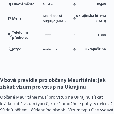
Hlavní město
Nuakšott
Kyjev
Mauritánská
ukrajinská hřivna
Měna
ouguiya (MRU)
(UAH)
Telefonní
+222
+380
předvolba
Jazyk
Arabština
Ukrajinština
Vízová pravidla pro občany Mauritánie: jak
získat vízum pro vstup na Ukrajinu
Občané Mauritánie musí pro vstup na Ukrajinu získat
krátkodobé vízum typu C, které umožňuje pobyt v délce až
90 dnů během 180denního období. Vízum typu C se vydává