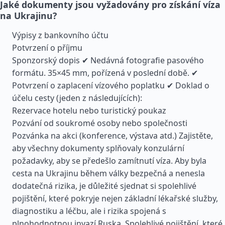
Jaké dokumenty jsou vyžadovány pro získání víza
na Ukrajinu?
Výpisy z bankovního účtu
Potvrzení o příjmu
Sponzorský dopis ✔ Nedávná fotografie pasového
formátu. 35×45 mm, pořízená v poslední době. ✔
Potvrzení o zaplacení vízového poplatku ✔ Doklad o
účelu cesty (jeden z následujících):
Rezervace hotelu nebo turistický poukaz
Pozvání od soukromé osoby nebo společnosti
Pozvánka na akci (konference, výstava atd.) Zajistěte,
aby všechny dokumenty splňovaly konzulární
požadavky, aby se předešlo zamítnutí víza. Aby byla
cesta na Ukrajinu během války bezpečná a nenesla
dodatečná rizika, je důležité sjednat si spolehlivé
pojištění, které pokryje nejen základní lékařské služby,
diagnostiku a léčbu, ale i rizika spojená s
plnohodnotnou invazí Ruska. Spolehlivé pojištění, které