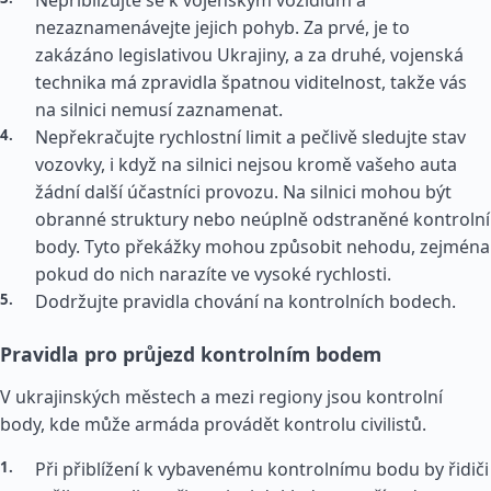
Nepřibližujte se k vojenským vozidlům a
nezaznamenávejte jejich pohyb. Za prvé, je to
zakázáno legislativou Ukrajiny, a za druhé, vojenská
technika má zpravidla špatnou viditelnost, takže vás
na silnici nemusí zaznamenat.
Nepřekračujte rychlostní limit a pečlivě sledujte stav
vozovky, i když na silnici nejsou kromě vašeho auta
žádní další účastníci provozu. Na silnici mohou být
obranné struktury nebo neúplně odstraněné kontrolní
body. Tyto překážky mohou způsobit nehodu, zejména
pokud do nich narazíte ve vysoké rychlosti.
Dodržujte pravidla chování na kontrolních bodech.
Pravidla pro průjezd kontrolním bodem
V ukrajinských městech a mezi regiony jsou kontrolní
body, kde může armáda provádět kontrolu civilistů.
Při přiblížení k vybavenému kontrolnímu bodu by řidiči