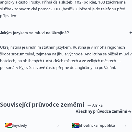
anglicky a často i rusky. Přímá čísla služeb: 102 (policie), 103 (záchranná
služba / zdravotnická pomoc), 101 (hasiči). Uložte si je do telefonu před
příjezdem.
+
Jakým jazykem se mluví na Ukrajině?
Ukrajinština je úředním státním jazykem. Ruština je v mnoha regionech
široce srozumitelná, zejména na jihu a východě. Angličtina se běžně mluví v
hotelech, na oblíbených turistických místech a ve velkých městech —
personál v Kyjevě a Lvově často přepne do angličtiny na požádání.
Související průvodce zeměmi
— Afrika
Všechny průvodce zeměmi
Seychely
Jihoafrická republika