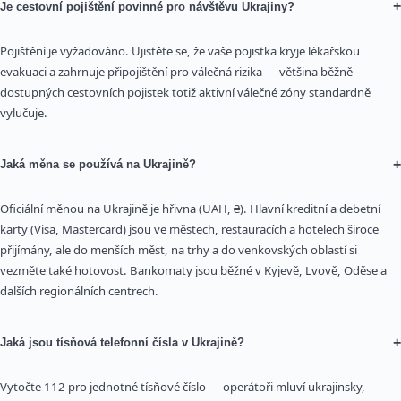
+
Je cestovní pojištění povinné pro návštěvu Ukrajiny?
Pojištění je vyžadováno. Ujistěte se, že vaše pojistka kryje lékařskou
evakuaci a zahrnuje připojištění pro válečná rizika — většina běžně
dostupných cestovních pojistek totiž aktivní válečné zóny standardně
vylučuje.
+
Jaká měna se používá na Ukrajině?
Oficiální měnou na Ukrajině je hřivna (UAH, ₴). Hlavní kreditní a debetní
karty (Visa, Mastercard) jsou ve městech, restauracích a hotelech široce
přijímány, ale do menších měst, na trhy a do venkovských oblastí si
vezměte také hotovost. Bankomaty jsou běžné v Kyjevě, Lvově, Oděse a
dalších regionálních centrech.
+
Jaká jsou tísňová telefonní čísla v Ukrajině?
Vytočte 112 pro jednotné tísňové číslo — operátoři mluví ukrajinsky,