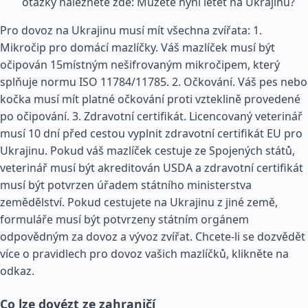
otázky naleznete zde: Můžete nyní letět na Ukrajinu?
Pro dovoz na Ukrajinu musí mít všechna zvířata: 1.
Mikročip pro domácí mazlíčky. Váš mazlíček musí být
očipován 15místným nešifrovaným mikročipem, který
splňuje normu ISO 11784/11785. 2. Očkování. Váš pes nebo
kočka musí mít platné očkování proti vzteklině provedené
po očipování. 3. Zdravotní certifikát. Licencovaný veterinář
musí 10 dní před cestou vyplnit zdravotní certifikát EU pro
Ukrajinu. Pokud váš mazlíček cestuje ze Spojených států,
veterinář musí být akreditován USDA a zdravotní certifikát
musí být potvrzen úřadem státního ministerstva
zemědělství. Pokud cestujete na Ukrajinu z jiné země,
formuláře musí být potvrzeny státním orgánem
odpovědným za dovoz a vývoz zvířat. Chcete-li se dozvědět
více o pravidlech pro dovoz vašich mazlíčků, klikněte na
odkaz.
Co lze dovézt ze zahraničí