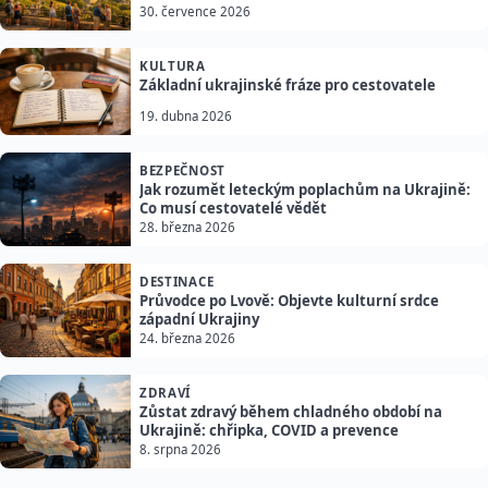
30. července 2026
KULTURA
Základní ukrajinské fráze pro cestovatele
19. dubna 2026
BEZPEČNOST
Jak rozumět leteckým poplachům na Ukrajině:
Co musí cestovatelé vědět
28. března 2026
DESTINACE
Průvodce po Lvově: Objevte kulturní srdce
západní Ukrajiny
24. března 2026
ZDRAVÍ
Zůstat zdravý během chladného období na
Ukrajině: chřipka, COVID a prevence
8. srpna 2026