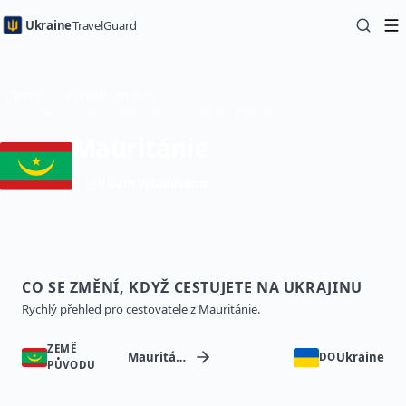
Ukraine
TravelGuard
Domů
Průvodci zeměmi
Cesta na Ukrajinu z Mauritánie — Cestovní průvodce
Mauritánie
Vízum vyžadováno
CO SE ZMĚNÍ, KDYŽ CESTUJETE NA UKRAJINU
Rychlý přehled pro cestovatele z Mauritánie.
ZEMĚ
Mauritánie
Ukraine
DO
PŮVODU