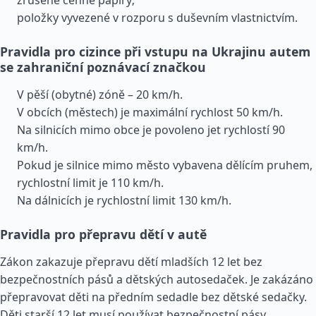
zrušené cenné papíry;
položky vyvezené v rozporu s duševním vlastnictvím.
Pravidla pro cizince při vstupu na Ukrajinu autem
se zahraniční poznávací značkou
V pěší (obytné) zóně – 20 km/h.
V obcích (městech) je maximální rychlost 50 km/h.
Na silnicích mimo obce je povoleno jet rychlostí 90
km/h.
Pokud je silnice mimo město vybavena dělícím pruhem,
rychlostní limit je 110 km/h.
Na dálnicích je rychlostní limit 130 km/h.
Pravidla pro přepravu dětí v autě
Zákon zakazuje přepravu dětí mladších 12 let bez
bezpečnostních pásů a dětských autosedaček. Je zakázáno
přepravovat děti na předním sedadle bez dětské sedačky.
Děti starší 12 let musí používat bezpečnostní pásy.