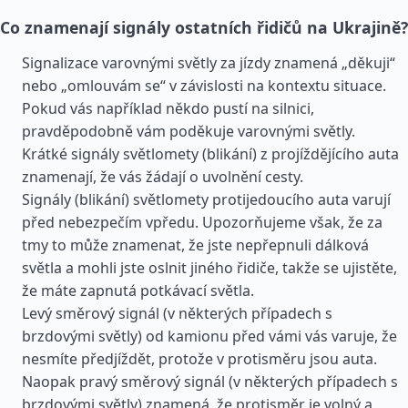
Co znamenají signály ostatních řidičů na Ukrajině?
Signalizace varovnými světly za jízdy znamená „děkuji“
nebo „omlouvám se“ v závislosti na kontextu situace.
Pokud vás například někdo pustí na silnici,
pravděpodobně vám poděkuje varovnými světly.
Krátké signály světlomety (blikání) z projíždějícího auta
znamenají, že vás žádají o uvolnění cesty.
Signály (blikání) světlomety protijedoucího auta varují
před nebezpečím vpředu. Upozorňujeme však, že za
tmy to může znamenat, že jste nepřepnuli dálková
světla a mohli jste oslnit jiného řidiče, takže se ujistěte,
že máte zapnutá potkávací světla.
Levý směrový signál (v některých případech s
brzdovými světly) od kamionu před vámi vás varuje, že
nesmíte předjíždět, protože v protisměru jsou auta.
Naopak pravý směrový signál (v některých případech s
brzdovými světly) znamená, že protisměr je volný a