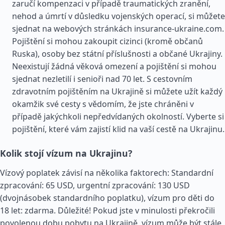
zaručí kompenzaci v případě traumatických zranění,
nehod a úmrtí v důsledku vojenských operací, si můžete
sjednat na webových stránkách insurance-ukraine.com.
Pojištění si mohou zakoupit cizinci (kromě občanů
Ruska), osoby bez státní příslušnosti a občané Ukrajiny.
Neexistují žádná věková omezení a pojištění si mohou
sjednat nezletilí i senioři nad 70 let. S cestovním
zdravotním pojištěním na Ukrajině si můžete užít každý
okamžik své cesty s vědomím, že jste chráněni v
případě jakýchkoli nepředvídaných okolností. Vyberte si
pojištění, které vám zajistí klid na vaší cestě na Ukrajinu.
Kolik stojí vízum na Ukrajinu?
Vízový poplatek závisí na několika faktorech: Standardní
zpracování: 65 USD, urgentní zpracování: 130 USD
(dvojnásobek standardního poplatku), vízum pro děti do
18 let: zdarma. Důležité! Pokud jste v minulosti překročili
povolenou dobu pobytu na Ukrajině, vízum může být stále