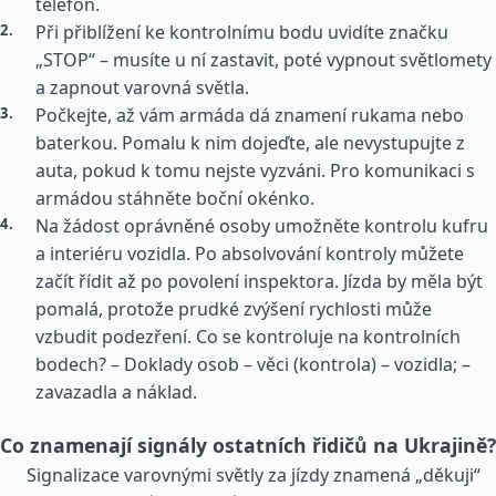
telefon.
Při přiblížení ke kontrolnímu bodu uvidíte značku
„STOP“ – musíte u ní zastavit, poté vypnout světlomety
a zapnout varovná světla.
Počkejte, až vám armáda dá znamení rukama nebo
baterkou. Pomalu k nim dojeďte, ale nevystupujte z
auta, pokud k tomu nejste vyzváni. Pro komunikaci s
armádou stáhněte boční okénko.
Na žádost oprávněné osoby umožněte kontrolu kufru
a interiéru vozidla. Po absolvování kontroly můžete
začít řídit až po povolení inspektora. Jízda by měla být
pomalá, protože prudké zvýšení rychlosti může
vzbudit podezření. Co se kontroluje na kontrolních
bodech? – Doklady osob – věci (kontrola) – vozidla; –
zavazadla a náklad.
Co znamenají signály ostatních řidičů na Ukrajině?
Signalizace varovnými světly za jízdy znamená „děkuji“