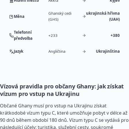
Hlavní město
Akkra
Kyjev
Ghanský cedi
ukrajinská hřivna
Měna
(GHS)
(UAH)
Telefonní
+233
+380
předvolba
Jazyk
Angličtina
Ukrajinština
Vízová pravidla pro občany Ghany: jak získat
vízum pro vstup na Ukrajinu
Občané Ghany musí pro vstup na Ukrajinu získat
krátkodobé vízum typu C, které umožňuje pobyt v délce až
90 dnů během období 180 dnů. Vízum typu C se vydává pro
následující účely: turistika, služební cesty, soukromé