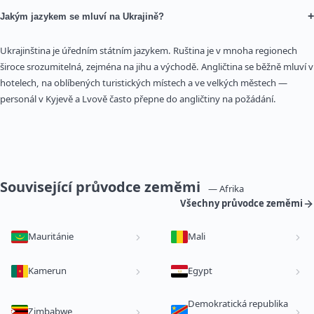
+
Jakým jazykem se mluví na Ukrajině?
Ukrajinština je úředním státním jazykem. Ruština je v mnoha regionech
široce srozumitelná, zejména na jihu a východě. Angličtina se běžně mluví v
hotelech, na oblíbených turistických místech a ve velkých městech —
personál v Kyjevě a Lvově často přepne do angličtiny na požádání.
Související průvodce zeměmi
— Afrika
Všechny průvodce zeměmi
Mauritánie
Mali
Kamerun
Egypt
Demokratická republika
Zimbabwe