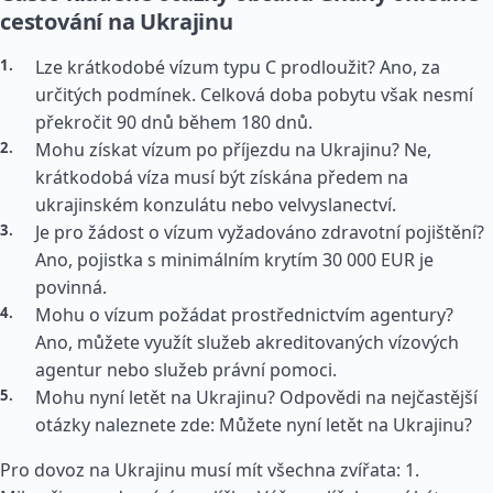
cestování na Ukrajinu
Lze krátkodobé vízum typu C prodloužit? Ano, za
určitých podmínek. Celková doba pobytu však nesmí
překročit 90 dnů během 180 dnů.
Mohu získat vízum po příjezdu na Ukrajinu? Ne,
krátkodobá víza musí být získána předem na
ukrajinském konzulátu nebo velvyslanectví.
Je pro žádost o vízum vyžadováno zdravotní pojištění?
Ano, pojistka s minimálním krytím 30 000 EUR je
povinná.
Mohu o vízum požádat prostřednictvím agentury?
Ano, můžete využít služeb akreditovaných vízových
agentur nebo služeb právní pomoci.
Mohu nyní letět na Ukrajinu? Odpovědi na nejčastější
otázky naleznete zde: Můžete nyní letět na Ukrajinu?
Pro dovoz na Ukrajinu musí mít všechna zvířata: 1.