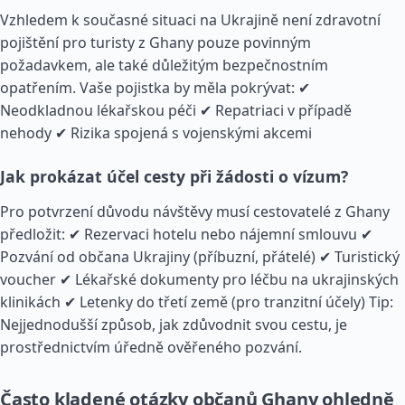
Vzhledem k současné situaci na Ukrajině není zdravotní
pojištění pro turisty z Ghany pouze povinným
požadavkem, ale také důležitým bezpečnostním
opatřením. Vaše pojistka by měla pokrývat: ✔
Neodkladnou lékařskou péči ✔ Repatriaci v případě
nehody ✔ Rizika spojená s vojenskými akcemi
Jak prokázat účel cesty při žádosti o vízum?
Pro potvrzení důvodu návštěvy musí cestovatelé z Ghany
předložit: ✔ Rezervaci hotelu nebo nájemní smlouvu ✔
Pozvání od občana Ukrajiny (příbuzní, přátelé) ✔ Turistický
voucher ✔ Lékařské dokumenty pro léčbu na ukrajinských
klinikách ✔ Letenky do třetí země (pro tranzitní účely) Tip:
Nejjednodušší způsob, jak zdůvodnit svou cestu, je
prostřednictvím úředně ověřeného pozvání.
Často kladené otázky občanů Ghany ohledně