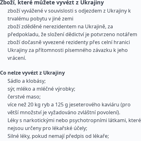
Zboží, které můžete vyvézt z Ukrajiny
zboží vyvážené v souvislosti s odjezdem z Ukrajiny k
trvalému pobytu v jiné zemi
zboží zděděné nerezidentem na Ukrajině, za
předpokladu, že složení dědictví je potvrzeno notářem
zboží dočasně vyvezené rezidenty přes celní hranici
Ukrajiny za přítomnosti písemného závazku k jeho
vrácení.
Co nelze vyvézt z Ukrajiny
Sádlo a klobásy;
sýr, mléko a mléčné výrobky;
čerstvé maso;
více než 20 kg ryb a 125 g jeseterového kaviáru (pro
větší množství je vyžadováno zvláštní povolení).
Léky s narkotickými nebo psychotropními látkami, které
nejsou určeny pro lékařské účely;
Silné léky, pokud nemají předpis od lékaře;