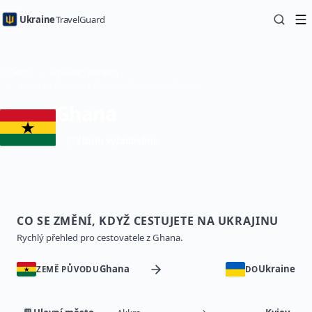
Ukraine
TravelGuard
Domů
Průvodci zeměmi
Cesta na Ukrajinu z Ghana — Cestovní průvodce
Ghana
Vízum vyžadováno
CO SE ZMĚNÍ, KDYŽ CESTUJETE NA UKRAJINU
Rychlý přehled pro cestovatele z Ghana.
Ghana
Ukraine
ZEMĚ PŮVODU
DO