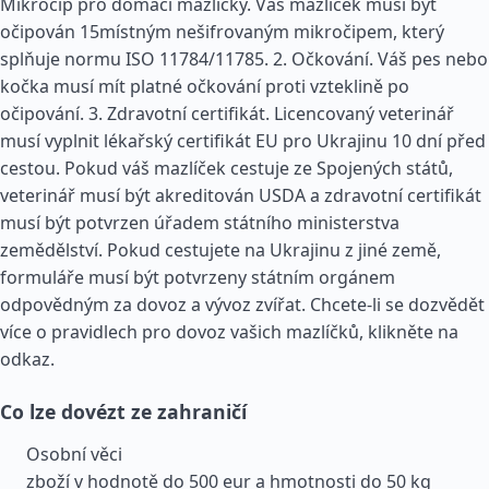
Mikročip pro domácí mazlíčky. Váš mazlíček musí být
očipován 15místným nešifrovaným mikročipem, který
splňuje normu ISO 11784/11785. 2. Očkování. Váš pes nebo
kočka musí mít platné očkování proti vzteklině po
očipování. 3. Zdravotní certifikát. Licencovaný veterinář
musí vyplnit lékařský certifikát EU pro Ukrajinu 10 dní před
cestou. Pokud váš mazlíček cestuje ze Spojených států,
veterinář musí být akreditován USDA a zdravotní certifikát
musí být potvrzen úřadem státního ministerstva
zemědělství. Pokud cestujete na Ukrajinu z jiné země,
formuláře musí být potvrzeny státním orgánem
odpovědným za dovoz a vývoz zvířat. Chcete-li se dozvědět
více o pravidlech pro dovoz vašich mazlíčků, klikněte na
odkaz.
Co lze dovézt ze zahraničí
Osobní věci
zboží v hodnotě do 500 eur a hmotnosti do 50 kg