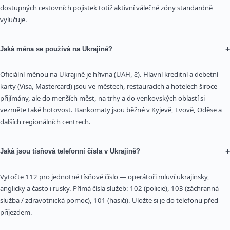
dostupných cestovních pojistek totiž aktivní válečné zóny standardně
vylučuje.
+
Jaká měna se používá na Ukrajině?
Oficiální měnou na Ukrajině je hřivna (UAH, ₴). Hlavní kreditní a debetní
karty (Visa, Mastercard) jsou ve městech, restauracích a hotelech široce
přijímány, ale do menších měst, na trhy a do venkovských oblastí si
vezměte také hotovost. Bankomaty jsou běžné v Kyjevě, Lvově, Oděse a
dalších regionálních centrech.
+
Jaká jsou tísňová telefonní čísla v Ukrajině?
Vytočte 112 pro jednotné tísňové číslo — operátoři mluví ukrajinsky,
anglicky a často i rusky. Přímá čísla služeb: 102 (policie), 103 (záchranná
služba / zdravotnická pomoc), 101 (hasiči). Uložte si je do telefonu před
příjezdem.