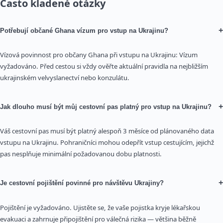
Často kladené otázky
+
Potřebují občané Ghana vízum pro vstup na Ukrajinu?
Vízová povinnost pro občany Ghana při vstupu na Ukrajinu: Vízum
vyžadováno. Před cestou si vždy ověřte aktuální pravidla na nejbližším
ukrajinském velvyslanectví nebo konzulátu.
+
Jak dlouho musí být můj cestovní pas platný pro vstup na Ukrajinu?
Váš cestovní pas musí být platný alespoň 3 měsíce od plánovaného data
vstupu na Ukrajinu. Pohraničníci mohou odepřít vstup cestujícím, jejichž
pas nesplňuje minimální požadovanou dobu platnosti.
+
Je cestovní pojištění povinné pro návštěvu Ukrajiny?
Pojištění je vyžadováno. Ujistěte se, že vaše pojistka kryje lékařskou
evakuaci a zahrnuje připojištění pro válečná rizika — většina běžně