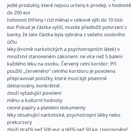
jedlé produkty, které nejsou určeny k prodeji, v hodnotě
do 200 eur
hotovost (hřivny i cizí měna) v celkové výši do 10 tisíc
eur. Pokud je částka vyšší, musíte předložit potvrzení z
banky, že tato částka byla vybrána z vašeho osobního
účtu
léky (kromě narkotických a psychotropních látek) v
množství stanoveném zákonem: ne více než 5 balení
každého léku na osobu. Červený celní koridor: Při
použití „červeného“ celního koridoru je povoleno
přepravovat položky, které musí být písemně
deklarovány, konkrétně:
zboží vyžadující povolení
měnu a kulturní hodnoty
cenné papíry a platební dokumenty
léky obsahující narkotické, psychotropní látky nebo
prekurzory
zboží dražší než 500 eur a těžší než 50 kg. Upozornění!