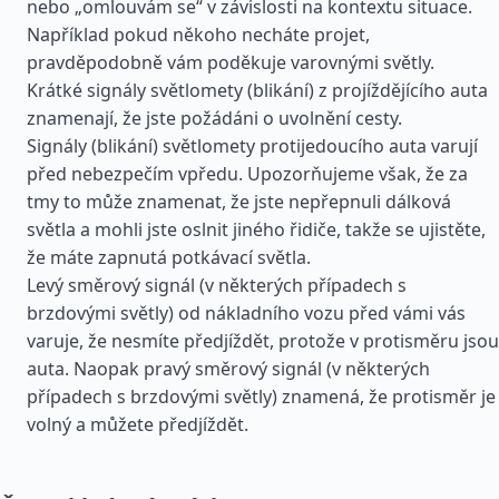
nebo „omlouvám se“ v závislosti na kontextu situace.
Například pokud někoho necháte projet,
pravděpodobně vám poděkuje varovnými světly.
Krátké signály světlomety (blikání) z projíždějícího auta
znamenají, že jste požádáni o uvolnění cesty.
Signály (blikání) světlomety protijedoucího auta varují
před nebezpečím vpředu. Upozorňujeme však, že za
tmy to může znamenat, že jste nepřepnuli dálková
světla a mohli jste oslnit jiného řidiče, takže se ujistěte,
že máte zapnutá potkávací světla.
Levý směrový signál (v některých případech s
brzdovými světly) od nákladního vozu před vámi vás
varuje, že nesmíte předjíždět, protože v protisměru jsou
auta. Naopak pravý směrový signál (v některých
případech s brzdovými světly) znamená, že protisměr je
volný a můžete předjíždět.