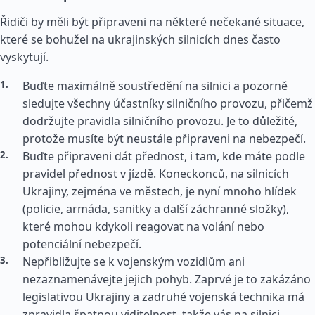
Řidiči by měli být připraveni na některé nečekané situace,
které se bohužel na ukrajinských silnicích dnes často
vyskytují.
Buďte maximálně soustředění na silnici a pozorně
sledujte všechny účastníky silničního provozu, přičemž
dodržujte pravidla silničního provozu. Je to důležité,
protože musíte být neustále připraveni na nebezpečí.
Buďte připraveni dát přednost, i tam, kde máte podle
pravidel přednost v jízdě. Koneckonců, na silnicích
Ukrajiny, zejména ve městech, je nyní mnoho hlídek
(policie, armáda, sanitky a další záchranné složky),
které mohou kdykoli reagovat na volání nebo
potenciální nebezpečí.
Nepřibližujte se k vojenským vozidlům ani
nezaznamenávejte jejich pohyb. Zaprvé je to zakázáno
legislativou Ukrajiny a zadruhé vojenská technika má
zpravidla špatnou viditelnost, takže vás na silnici