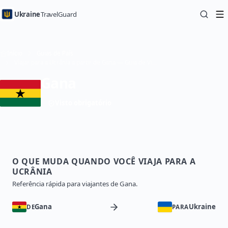
Ukraine
TravelGuard
Início
Guias de País
Viajar para a Ucrânia a partir de Gana — Guia de Viagem
Gana
Visto obrigatório
O QUE MUDA QUANDO VOCÊ VIAJA PARA A
UCRÂNIA
Referência rápida para viajantes de Gana.
Gana
Ukraine
DE
PARA