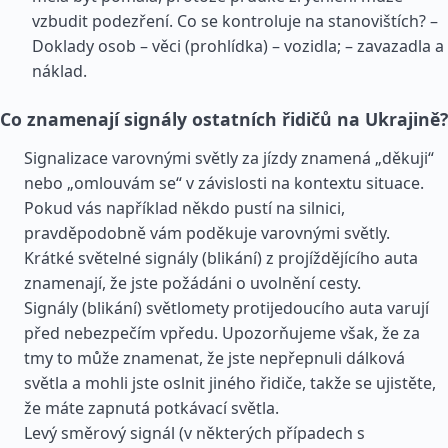
vzbudit podezření. Co se kontroluje na stanovištích? –
Doklady osob – věci (prohlídka) – vozidla; – zavazadla a
náklad.
Co znamenají signály ostatních řidičů na Ukrajině?
Signalizace varovnými světly za jízdy znamená „děkuji“
nebo „omlouvám se“ v závislosti na kontextu situace.
Pokud vás například někdo pustí na silnici,
pravděpodobně vám poděkuje varovnými světly.
Krátké světelné signály (blikání) z projíždějícího auta
znamenají, že jste požádáni o uvolnění cesty.
Signály (blikání) světlomety protijedoucího auta varují
před nebezpečím vpředu. Upozorňujeme však, že za
tmy to může znamenat, že jste nepřepnuli dálková
světla a mohli jste oslnit jiného řidiče, takže se ujistěte,
že máte zapnutá potkávací světla.
Levý směrový signál (v některých případech s