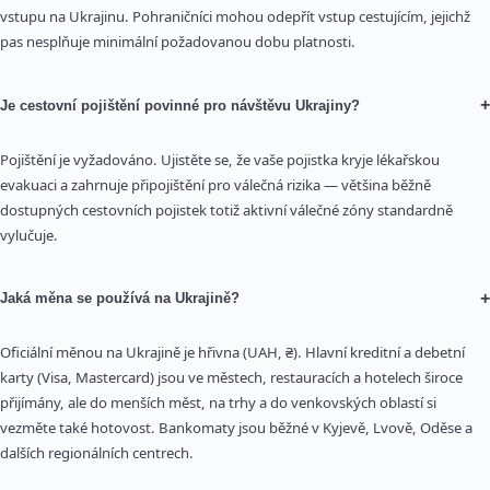
vstupu na Ukrajinu. Pohraničníci mohou odepřít vstup cestujícím, jejichž
pas nesplňuje minimální požadovanou dobu platnosti.
+
Je cestovní pojištění povinné pro návštěvu Ukrajiny?
Pojištění je vyžadováno. Ujistěte se, že vaše pojistka kryje lékařskou
evakuaci a zahrnuje připojištění pro válečná rizika — většina běžně
dostupných cestovních pojistek totiž aktivní válečné zóny standardně
vylučuje.
+
Jaká měna se používá na Ukrajině?
Oficiální měnou na Ukrajině je hřivna (UAH, ₴). Hlavní kreditní a debetní
karty (Visa, Mastercard) jsou ve městech, restauracích a hotelech široce
přijímány, ale do menších měst, na trhy a do venkovských oblastí si
vezměte také hotovost. Bankomaty jsou běžné v Kyjevě, Lvově, Oděse a
dalších regionálních centrech.