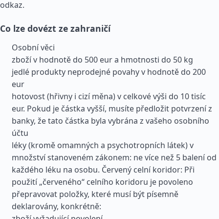
odkaz.
Co lze dovézt ze zahraničí
Osobní věci
zboží v hodnotě do 500 eur a hmotnosti do 50 kg
jedlé produkty neprodejné povahy v hodnotě do 200
eur
hotovost (hřivny i cizí měna) v celkové výši do 10 tisíc
eur. Pokud je částka vyšší, musíte předložit potvrzení z
banky, že tato částka byla vybrána z vašeho osobního
účtu
léky (kromě omamných a psychotropních látek) v
množství stanoveném zákonem: ne více než 5 balení od
každého léku na osobu. Červený celní koridor: Při
použití „červeného“ celního koridoru je povoleno
přepravovat položky, které musí být písemně
deklarovány, konkrétně:
zboží vyžadující povolení