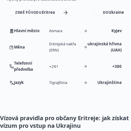
Eritrea
Ukraine
ZEMĚ PŮVODU
DO
Hlavní město
Asmara
Kyjev
Eritrejská nakfa
ukrajinská hřivna
Měna
(ERN)
(UAH)
Telefonní
+291
+380
předvolba
Jazyk
Tigrajština
Ukrajinština
Vízová pravidla pro občany Eritreje: jak získat
vízum pro vstup na Ukrajinu