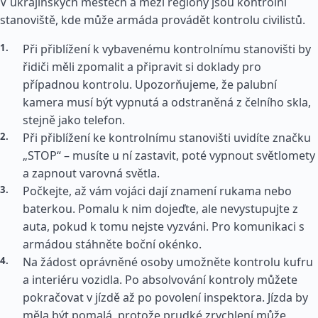
V ukrajinských městech a mezi regiony jsou kontrolní
stanoviště, kde může armáda provádět kontrolu civilistů.
Při přiblížení k vybavenému kontrolnímu stanovišti by
řidiči měli zpomalit a připravit si doklady pro
případnou kontrolu. Upozorňujeme, že palubní
kamera musí být vypnutá a odstraněná z čelního skla,
stejně jako telefon.
Při přiblížení ke kontrolnímu stanovišti uvidíte značku
„STOP“ – musíte u ní zastavit, poté vypnout světlomety
a zapnout varovná světla.
Počkejte, až vám vojáci dají znamení rukama nebo
baterkou. Pomalu k nim dojeďte, ale nevystupujte z
auta, pokud k tomu nejste vyzváni. Pro komunikaci s
armádou stáhněte boční okénko.
Na žádost oprávněné osoby umožněte kontrolu kufru
a interiéru vozidla. Po absolvování kontroly můžete
pokračovat v jízdě až po povolení inspektora. Jízda by
měla být pomalá, protože prudké zrychlení může