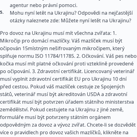
agentur nebo právní pomoci.
Mohu nyní letět na Ukrajinu? Odpovědi na nejčastější
otázky naleznete zde: Můžete nyní letět na Ukrajinu?
Pro dovoz na Ukrajinu musí mít všechna zvířata: 1.
Mikročip pro domácí mazlíčky. Váš mazlíček musí být
očipován 15místným nešifrovaným mikročipem, který
splňuje normu ISO 11784/11785. 2. Očkování. Váš pes nebo
kočka musí mít platné očkování proti vzteklině provedené
po očipování. 3. Zdravotní certifikát. Licencovaný veterinář
musí vyplnit zdravotní certifikát EU pro Ukrajinu 10 dní
před cestou. Pokud váš mazlíček cestuje ze Spojených
států, veterinář musí být akreditován USDA a zdravotní
certifikát musí být potvrzen úřadem státního ministerstva
zemědělství. Pokud cestujete na Ukrajinu z jiné země,
formuláře musí být potvrzeny státním orgánem
odpovědným za dovoz a vývoz zvířat. Chcete-li se dozvědět
více o pravidlech pro dovoz vašich mazlíčků, klikněte na