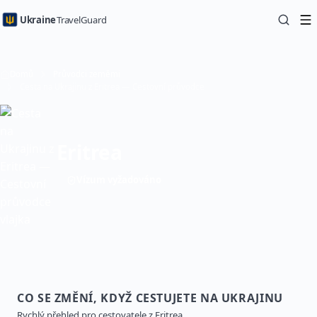
Ukraine
TravelGuard
Domů
Průvodci zeměmi
Cesta na Ukrajinu z Eritrea — Cestovní průvodce
Eritrea
Vízum vyžadováno
CO SE ZMĚNÍ, KDYŽ CESTUJETE NA UKRAJINU
Rychlý přehled pro cestovatele z Eritrea.