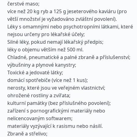
čerstvé maso;
více než 20 kg ryb a 125 g jeseterového kaviáru (pro
větší množství je vyžadováno zvláštní povolení).
Léky s omamnými nebo psychotropními látkami, které
nejsou určeny pro lékařské účely;
Silné léky, pokud nemají lékařský předpis;
léky o objemu větším než 500 ml.
Chladné, pneumatické a palné zbraně a příslušenství;
výbušniny a plynové kanystry;
Toxické a jedovaté látky;
domácí spotřebiče (více než 1 kus);
nerosty, které jsou ve veřejném vlastnictví;
ohrožené rostliny a zvířata;
kulturní památky (bez příslušného povolení);
zařízení s pornografickými materiály nebo
nelicencovaným softwarem;
materiály vyzývající k rasismu nebo násilí.
Zbraně a střelivo;