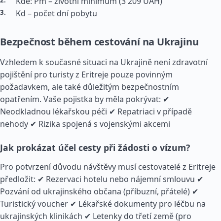
Kde: Pm – životní minimum (3 209 UAH)
Kd – počet dní pobytu
Bezpečnost během cestování na Ukrajinu
Vzhledem k současné situaci na Ukrajině není zdravotní
pojištění pro turisty z Eritreje pouze povinným
požadavkem, ale také důležitým bezpečnostním
opatřením. Vaše pojistka by měla pokrývat: ✔
Neodkladnou lékařskou péči ✔ Repatriaci v případě
nehody ✔ Rizika spojená s vojenskými akcemi
Jak prokázat účel cesty při žádosti o vízum?
Pro potvrzení důvodu návštěvy musí cestovatelé z Eritreje
předložit: ✔ Rezervaci hotelu nebo nájemní smlouvu ✔
Pozvání od ukrajinského občana (příbuzní, přátelé) ✔
Turistický voucher ✔ Lékařské dokumenty pro léčbu na
ukrajinských klinikách ✔ Letenky do třetí země (pro