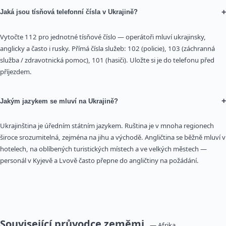
+
Jaká jsou tísňová telefonní čísla v Ukrajině?
Vytočte 112 pro jednotné tísňové číslo — operátoři mluví ukrajinsky,
anglicky a často i rusky. Přímá čísla služeb: 102 (policie), 103 (záchranná
služba / zdravotnická pomoc), 101 (hasiči). Uložte si je do telefonu před
příjezdem.
+
Jakým jazykem se mluví na Ukrajině?
Ukrajinština je úředním státním jazykem. Ruština je v mnoha regionech
široce srozumitelná, zejména na jihu a východě. Angličtina se běžně mluví v
hotelech, na oblíbených turistických místech a ve velkých městech —
personál v Kyjevě a Lvově často přepne do angličtiny na požádání.
Související průvodce zeměmi
— Afrika