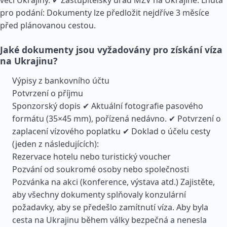
věcí Ukrajiny. ✔ Zastupitelský úřad MZV na Ukrajině. Lhůta
pro podání: Dokumenty lze předložit nejdříve 3 měsíce
před plánovanou cestou.
Jaké dokumenty jsou vyžadovány pro získání víza
na Ukrajinu?
Výpisy z bankovního účtu
Potvrzení o příjmu
Sponzorský dopis ✔ Aktuální fotografie pasového
formátu (35×45 mm), pořízená nedávno. ✔ Potvrzení o
zaplacení vízového poplatku ✔ Doklad o účelu cesty
(jeden z následujících):
Rezervace hotelu nebo turistický voucher
Pozvání od soukromé osoby nebo společnosti
Pozvánka na akci (konference, výstava atd.) Zajistěte,
aby všechny dokumenty splňovaly konzulární
požadavky, aby se předešlo zamítnutí víza. Aby byla
cesta na Ukrajinu během války bezpečná a nenesla