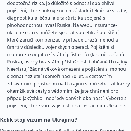
dodatečná rizika, je důležité sjednat si spolehlivé
pojištění, které pokryje nejen základní lékařské služby,
diagnostiku a léčbu, ale také rizika spojená s
plnohodnotnou invazí Ruska. Na webu insurance-
ukraine.com si můžete sjednat spolehlivé pojištění,
které zaručí kompenzaci v případě úrazů, nehod a
úmrtí v důsledku vojenských operací. Pojištění si
mohou zakoupit cizí státní příslušníci (kromě občanů
Ruska), osoby bez státní příslušnosti i občané Ukrajiny.
Neexistují žádná věková omezení a pojištění si mohou
sjednat nezletilí i senioři nad 70 let. S cestovním
zdravotním pojištěním na Ukrajinu si můžete užít každý
okamžik své cesty s vědomím, že jste chráněni pro
případ jakýchkoli nepředvídaných okolností. Vyberte si
pojištění, které vám zajistí klid na cestách po Ukrajině.
Kolik stojí vízum na Ukrajinu?