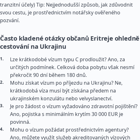
tranzitní účely) Tip: Nejjednodušší způsob, jak zdůvodnit
svou cestu, je prostřednictvím notářsky ověřeného
pozvání.
Často kladené otázky občanů Eritreje ohledně
cestování na Ukrajinu
Lze krátkodobé vízum typu C prodloužit? Ano, za
určitých podmínek. Celková doba pobytu však nesmí
překročit 90 dní během 180 dnů.
Mohu získat vízum po příjezdu na Ukrajinu? Ne,
krátkodobá víza musí být získána předem na
ukrajinském konzulátu nebo velvyslanectví.
Je pro žádost o vízum vyžadováno zdravotní pojištění?
Ano, pojistka s minimálním krytím 30 000 EUR je
povinná.
Mohu o vízum požádat prostřednictvím agentury?
Ano, můžete využít služeb akreditovaných vízových