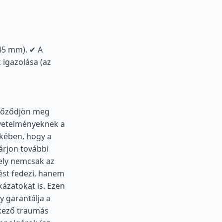
×45 mm). ✔ A
 igazolása (az
Győződjön meg
vetelményeknek a
kében, hogy a
árjon további
mely nemcsak az
lést fedezi, hanem
kázatokat is. Ezen
y garantálja a
tkező traumás