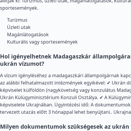
állítják ki: Turizmus, üzleti utak, magánlátogatások, kulturá
sportesemények.
Turizmus
Üzleti utak
Magánlátogatások
Kulturális vagy sportesemények
Hol igényelhetnek Madagaszkár állampolgárai
ukrán vízumot?
A vízum igényléséhez a madagaszkári állampolgárnak kapcs
az alábbi felhatalmazott intézmények egyikével: ✔ Ukrán d
képviselet külföldön (nagykövetség vagy konzulátus Mada
Ukrán Külügyminisztérium Konzuli Osztálya. ✔ A Külügymi
képviselete Ukrajnában. Ügyintézési idő: A dokumentumok
tervezett utazás előtt 3 hónappal lehet benyújtani..
Ukrajna
Milyen dokumentumok szükségesek az ukrán