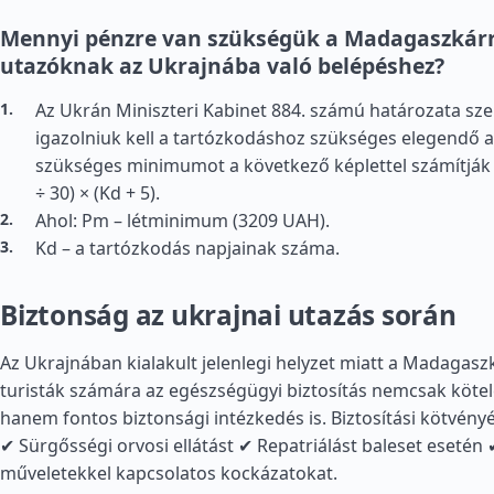
Mennyi pénzre van szükségük a Madagaszkárr
utazóknak az Ukrajnába való belépéshez?
Az Ukrán Miniszteri Kabinet 884. számú határozata sze
igazolniuk kell a tartózkodáshoz szükséges elegendő a
szükséges minimumot a következő képlettel számítják k
÷ 30) × (Kd + 5).
Ahol: Pm – létminimum (3209 UAH).
Kd – a tartózkodás napjainak száma.
Biztonság az ukrajnai utazás során
Az Ukrajnában kialakult jelenlegi helyzet miatt a Madagasz
turisták számára az egészségügyi biztosítás nemcsak köte
hanem fontos biztonsági intézkedés is. Biztosítási kötvényé
✔ Sürgősségi orvosi ellátást ✔ Repatriálást baleset esetén
műveletekkel kapcsolatos kockázatokat.