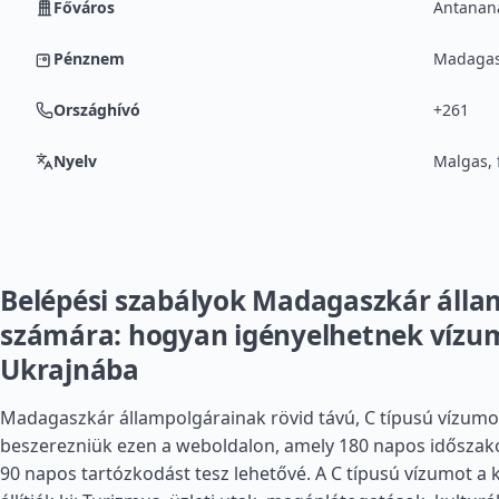
Főváros
Antanan
Pénznem
Madagasz
Országhívó
+261
Nyelv
Malgas, 
Belépési szabályok Madagaszkár álla
számára: hogyan igényelhetnek vízu
Ukrajnába
Madagaszkár állampolgárainak rövid távú, C típusú vízumot
beszerezniük ezen a weboldalon, amely 180 napos időszako
90 napos tartózkodást tesz lehetővé. A C típusú vízumot a 