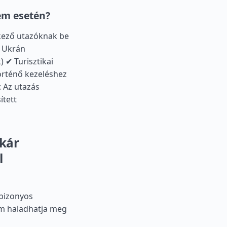
em esetén?
kező utazóknak be
✔ Ukrán
 ✔ Turisztikai
örténő kezeléshez
: Az utazás
ített
kár
l
 bizonyos
nem haladhatja meg