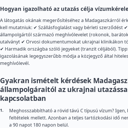
Hogyan igazolható az utazás célja vízumkérel
A látogatás okának megerősítéséhez a Madagaszkárról ér
kell mutatniuk: ✔ Szállásfoglalást vagy bérleti szerződést 
állampolgártól származó meghívólevelet (rokonok, barátok)
utalványt ✔ Orvosi dokumentumokat ukrajnai klinikákon t
✔ Harmadik országba szóló jegyeket (tranzit céljából). Tipp
igazolásának legegyszerűbb módja a közjegyző által hiteles
meghívólevél.
Gyakran ismételt kérdések Madagasz
állampolgáraitól az ukrajnai utazássa
kapcsolatban
Meghosszabbítható a rövid távú C típusú vízum? Igen,
feltételek mellett. Azonban a teljes tartózkodási idő 
a 90 napot 180 napon belül.