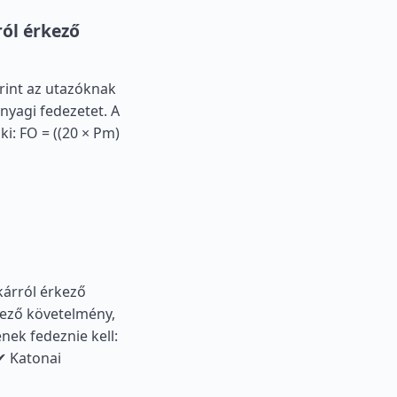
ól érkező
rint az utazóknak
nyagi fedezetet. A
i: FO = ((20 × Pm)
kárról érkező
lező követelmény,
nek fedeznie kell:
 ✔ Katonai