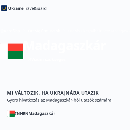
Ukraine
TravelGuard
Kezdőlap
Ország útmutatók
Madagaszkár
Vízum szükséges
MI VÁLTOZIK, HA UKRAJNÁBA UTAZIK
Gyors hivatkozás az Madagaszkár-ból utazók számára.
Madagaszkár
INNEN