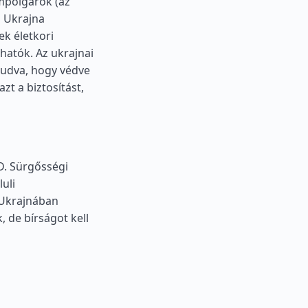
ampolgárok (az
s Ukrajna
ek életkori
thatók. Az ukrajnai
 tudva, hogy védve
zt a biztosítást,
D. Sürgősségi
uli
 Ukrajnában
, de bírságot kell