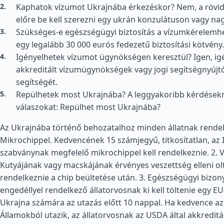
Kaphatok vízumot Ukrajnába érkezéskor? Nem, a rövid
előre be kell szerezni egy ukrán konzulátuson vagy n
Szükséges-e egészségügyi biztosítás a vízumkérelemhe
egy legalább 30 000 eurós fedezetű biztosítási kötvény.
Igényelhetek vízumot ügynökségen keresztül? Igen, ig
akkreditált vízumügynökségek vagy jogi segítségnyújt
segítségét.
Repülhetek most Ukrajnába? A leggyakoribb kérdésekre 
válaszokat: Repülhet most Ukrajnába?
Az Ukrajnába történő behozatalhoz minden állatnak rendelk
Mikrochippel. Kedvencének 15 számjegyű, titkosítatlan, az
szabványnak megfelelő mikrochippel kell rendelkeznie. 2. 
Kutyájának vagy macskájának érvényes veszettség elleni olt
rendelkeznie a chip beültetése után. 3. Egészségügyi bizon
engedéllyel rendelkező állatorvosnak ki kell töltenie egy EU
Ukrajna számára az utazás előtt 10 nappal. Ha kedvence az
Államokból utazik, az állatorvosnak az USDA által akkreditál