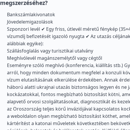
megszerzéséhez?
Bankszámlakivonatok
Jövedelemigazolások
Szponzori levél ✔ Egy friss, útlevél méretű fénykép (35
vízumdíj befizetését igazoló nyugta ✔ Az utazás céljának
alábbiak egyike):
Szállásfoglalás vagy turisztikai utalvány
Meghívólevél magánszemélytől vagy cégtől
Eseményre szóló meghívó (konferencia, kiállítás stb.) 
arról, hogy minden dokumentum megfelel a konzuli kö
vízum elutasításának elkerülése érdekében. Annak érde
háború alatti ukrajnai utazás biztonságos legyen és ne j
kockázatokkal, fontos megbízható biztosítást kötni, a
alapvető orvosi szolgáltatásokat, diagnosztikát és keze
az Oroszország teljes körű inváziójával kapcsolatos koc
a weboldalon olyan megbízható biztosítást köthet, amel
kártérítést a katonai műveletek következtében beköve