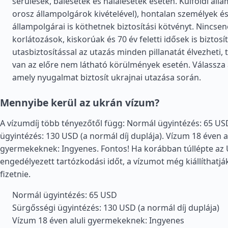
sérülések, balesetek és halálesetek esetén. Külföldi áll
orosz állampolgárok kivételével), hontalan személyek é
állampolgárai is köthetnek biztosítási kötvényt. Nincsen
korlátozások, kiskorúak és 70 év feletti idősek is biztosí
utasbiztosítással az utazás minden pillanatát élvezheti,
van az előre nem látható körülmények esetén. Válassza a
amely nyugalmat biztosít ukrajnai utazása során.
Mennyibe kerül az ukrán vízum?
A vízumdíj több tényezőtől függ: Normál ügyintézés: 65 US
ügyintézés: 130 USD (a normál díj duplája). Vízum 18 éven al
gyermekeknek: Ingyenes. Fontos! Ha korábban túllépte az
engedélyezett tartózkodási időt, a vízumot még kiállíthatják
fizetnie.
Normál ügyintézés: 65 USD
Sürgősségi ügyintézés: 130 USD (a normál díj duplája)
Vízum 18 éven aluli gyermekeknek: Ingyenes