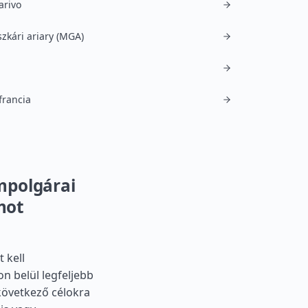
arivo
kári ariary (MGA)
francia
mpolgárai
mot
 kell
n belül legfeljebb
következő célokra