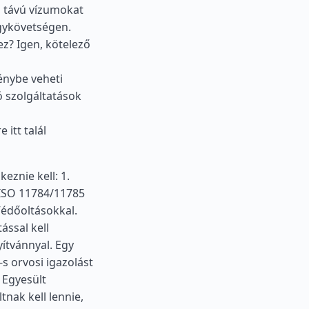
 távú vízumokat
agykövetségen.
z? Igen, kötelező
énybe veheti
ó szolgáltatások
itt talál
eznie kell: 1.
 ISO 11784/11785
Védőoltásokkal.
ással kell
yítvánnyal. Egy
-s orvosi igazolást
 Egyesült
tnak kell lennie,