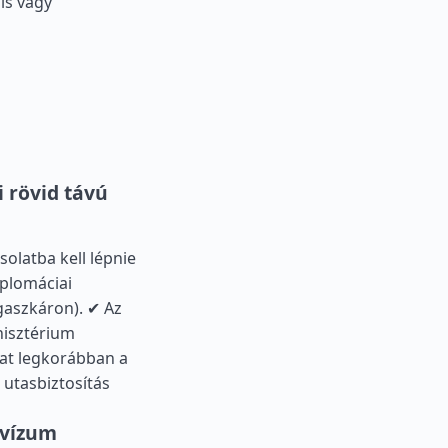
lis vagy
 rövid távú
olatba kell lépnie
iplomáciai
gaszkáron). ✔ Az
nisztérium
at legkorábban a
 utasbiztosítás
 vízum