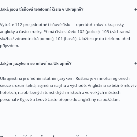
+
Jaká jsou tísňová telefonní čísla v Ukrajině?
Vytočte 112 pro jednotné tísňové číslo — operátoři mluví ukrajinsky,
anglicky a často i rusky. Přímá čísla služeb: 102 (policie), 103 (záchranná
služba / zdravotnická pomoc), 101 (hasiči). Uložte si je do telefonu před
příjezdem.
+
Jakým jazykem se mluví na Ukrajině?
Ukrajinština je úředním státním jazykem. Ruština je v mnoha regionech
široce srozumitelná, zejména na jihu a východě. Angličtina se běžně mluví v
hotelech, na oblíbených turistických místech a ve velkých městech —
personál v Kyjevě a Lvově často přepne do angličtiny na požádání.