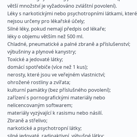
větší množství je vyžadováno zvláštní povolení).
Léky s narkotickými nebo psychotropními látkami, které
nejsou určeny pro lékařské účely;
Silné léky, pokud nemají předpis od lékaře;
léky o objemu větším než 500 ml.
Chladné, pneumatické a palné zbraně a příslušenství;
výbušniny a plynové kanystry;
Toxické a jedovaté látky;
domácí spotřebiče (více než 1 kus);
nerosty, které jsou ve veřejném vlastnictví;
ohrožené rostliny a zvířata;
kulturní památky (bez příslušného povolení);
zařízení s pornografickými materiály nebo
nelicencovaným softwarem;
materiály vyzývající k rasismu nebo násilí.
Zbraně a střelivo;
narkotické a psychotropní látky;
silné jedovaté, radioaktivní, výbušné látky;