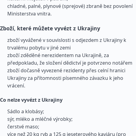
chladné, palné, plynové (sprejové) zbraně bez povolení
Ministerstva vnitra.
Zboží, které můžete vyvézt z Ukrajiny
zboží vyvážené v souvislosti s odjezdem z Ukrajiny k
trvalému pobytu v jiné zemi
zboží zděděné nerezidentem na Ukrajině, za
předpokladu, že složení dědictví je potvrzeno notářem
zboží dočasně vyvezené rezidenty přes celní hranici
Ukrajiny za přítomnosti písemného závazku k jeho
vrácení.
Co nelze vyvézt z Ukrajiny
Sádlo a klobásy;
sýr, mléko a mléčné výrobky;
čerstvé maso;
více než 20 kg ryb a 125 g jeseterového kaviáru (pro