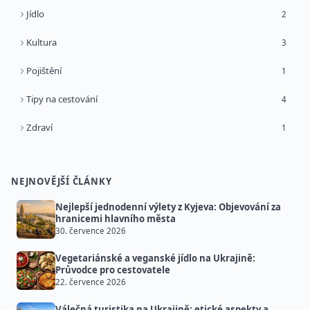
Jídlo
2
Kultura
3
Pojištění
1
Tipy na cestování
4
Zdraví
1
NEJNOVĚJŠÍ ČLÁNKY
Nejlepší jednodenní výlety z Kyjeva: Objevování za
hranicemi hlavního města
30. července 2026
Vegetariánské a veganské jídlo na Ukrajině:
Průvodce pro cestovatele
22. července 2026
Válečná turistika na Ukrajině: etické aspekty a