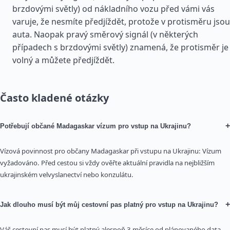
brzdovými světly) od nákladního vozu před vámi vás
varuje, že nesmíte předjíždět, protože v protisměru jsou
auta. Naopak pravý směrový signál (v některých
případech s brzdovými světly) znamená, že protisměr je
volný a můžete předjíždět.
Často kladené otázky
+
Potřebují občané Madagaskar vízum pro vstup na Ukrajinu?
Vízová povinnost pro občany Madagaskar při vstupu na Ukrajinu: Vízum
vyžadováno. Před cestou si vždy ověřte aktuální pravidla na nejbližším
ukrajinském velvyslanectví nebo konzulátu.
+
Jak dlouho musí být můj cestovní pas platný pro vstup na Ukrajinu?
Váš cestovní pas musí být platný alespoň 3 měsíce od plánovaného data