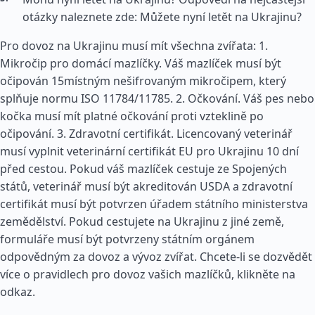
otázky naleznete zde: Můžete nyní letět na Ukrajinu?
Pro dovoz na Ukrajinu musí mít všechna zvířata: 1.
Mikročip pro domácí mazlíčky. Váš mazlíček musí být
očipován 15místným nešifrovaným mikročipem, který
splňuje normu ISO 11784/11785. 2. Očkování. Váš pes nebo
kočka musí mít platné očkování proti vzteklině po
očipování. 3. Zdravotní certifikát. Licencovaný veterinář
musí vyplnit veterinární certifikát EU pro Ukrajinu 10 dní
před cestou. Pokud váš mazlíček cestuje ze Spojených
států, veterinář musí být akreditován USDA a zdravotní
certifikát musí být potvrzen úřadem státního ministerstva
zemědělství. Pokud cestujete na Ukrajinu z jiné země,
formuláře musí být potvrzeny státním orgánem
odpovědným za dovoz a vývoz zvířat. Chcete-li se dozvědět
více o pravidlech pro dovoz vašich mazlíčků, klikněte na
odkaz.