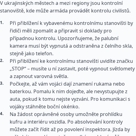
V ukrajinských městech a mezi regiony jsou kontrolní
stanoviště, kde může armáda provádět kontrolu civilistů.
Při přiblížení k vybavenému kontrolnímu stanovišti by
řidiči měli zpomalit a připravit si doklady pro
případnou kontrolu. Upozorňujeme, že palubní
kamera musí být vypnutá a odstraněna z čelního skla,
stejně jako telefon.
Při přiblížení ke kontrolnímu stanovišti uvidíte značku
„STOP“ – musíte u ní zastavit, poté vypnout světlomety
a zapnout varovná světla.
Počkejte, až vám vojáci dají znamení rukama nebo
baterkou. Pomalu k nim dojeďte, ale nevystupujte z
auta, pokud k tomu nejste vyzváni. Pro komunikaci s
vojáky stáhněte boční okénko.
Na žádost oprávněné osoby umožněte prohlídku
kufru a interiéru vozidla. Po absolvování kontroly
můžete začít řídit až po povolení inspektora. Jízda by