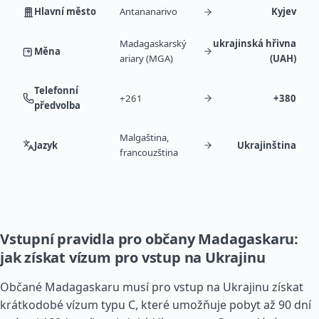
Hlavní město
Antananarivo
Kyjev
Madagaskarský
ukrajinská hřivna
Měna
ariary (MGA)
(UAH)
Telefonní
+261
+380
předvolba
Malgaština,
Jazyk
Ukrajinština
francouzština
Vstupní pravidla pro občany Madagaskaru:
jak získat vízum pro vstup na Ukrajinu
Občané Madagaskaru musí pro vstup na Ukrajinu získat
krátkodobé vízum typu C, které umožňuje pobyt až 90 dní