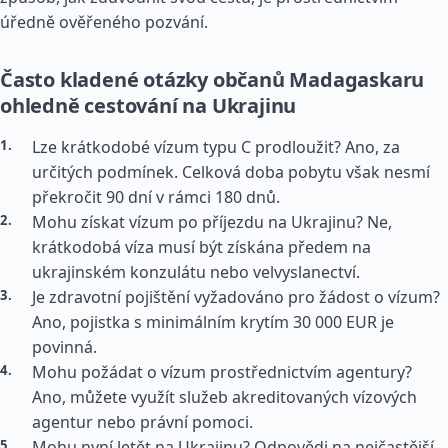
úředně ověřeného pozvání.
Často kladené otázky občanů Madagaskaru
ohledně cestování na Ukrajinu
Lze krátkodobé vízum typu C prodloužit? Ano, za
určitých podmínek. Celková doba pobytu však nesmí
překročit 90 dní v rámci 180 dnů.
Mohu získat vízum po příjezdu na Ukrajinu? Ne,
krátkodobá víza musí být získána předem na
ukrajinském konzulátu nebo velvyslanectví.
Je zdravotní pojištění vyžadováno pro žádost o vízum?
Ano, pojistka s minimálním krytím 30 000 EUR je
povinná.
Mohu požádat o vízum prostřednictvím agentury?
Ano, můžete využít služeb akreditovaných vízových
agentur nebo právní pomoci.
Mohu nyní letět na Ukrajinu? Odpovědi na nejčastější