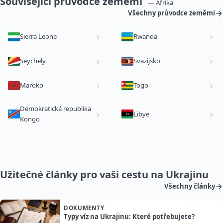
Související průvodce zeměmi
— Afrika
Všechny průvodce zeměmi
Sierra Leone
Rwanda
Seychely
Svazijsko
Maroko
Togo
Demokratická republika
Libye
Kongo
Užitečné články pro vaši cestu na Ukrajinu
Všechny články
DOKUMENTY
Typy víz na Ukrajinu: Které potřebujete?