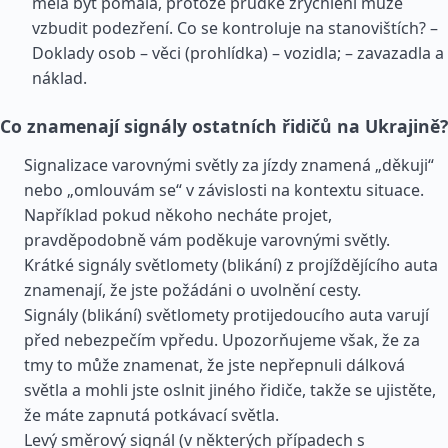
měla být pomalá, protože prudké zrychlení může
vzbudit podezření. Co se kontroluje na stanovištích? –
Doklady osob – věci (prohlídka) – vozidla; – zavazadla a
náklad.
Co znamenají signály ostatních řidičů na Ukrajině?
Signalizace varovnými světly za jízdy znamená „děkuji“
nebo „omlouvám se“ v závislosti na kontextu situace.
Například pokud někoho necháte projet,
pravděpodobně vám poděkuje varovnými světly.
Krátké signály světlomety (blikání) z projíždějícího auta
znamenají, že jste požádáni o uvolnění cesty.
Signály (blikání) světlomety protijedoucího auta varují
před nebezpečím vpředu. Upozorňujeme však, že za
tmy to může znamenat, že jste nepřepnuli dálková
světla a mohli jste oslnit jiného řidiče, takže se ujistěte,
že máte zapnutá potkávací světla.
Levý směrový signál (v některých případech s