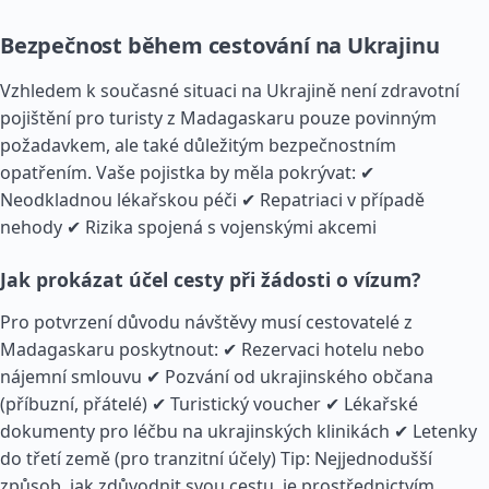
Bezpečnost během cestování na Ukrajinu
Vzhledem k současné situaci na Ukrajině není zdravotní
pojištění pro turisty z Madagaskaru pouze povinným
požadavkem, ale také důležitým bezpečnostním
opatřením. Vaše pojistka by měla pokrývat: ✔
Neodkladnou lékařskou péči ✔ Repatriaci v případě
nehody ✔ Rizika spojená s vojenskými akcemi
Jak prokázat účel cesty při žádosti o vízum?
Pro potvrzení důvodu návštěvy musí cestovatelé z
Madagaskaru poskytnout: ✔ Rezervaci hotelu nebo
nájemní smlouvu ✔ Pozvání od ukrajinského občana
(příbuzní, přátelé) ✔ Turistický voucher ✔ Lékařské
dokumenty pro léčbu na ukrajinských klinikách ✔ Letenky
do třetí země (pro tranzitní účely) Tip: Nejjednodušší
způsob, jak zdůvodnit svou cestu, je prostřednictvím