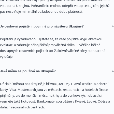
vstupu na Ukrajinu. Pohraničníci mohou odepřít vstup cestujícím, jejichž
pas nesplňuje minimální požadovanou dobu platnosti.
+
Je cestovní pojištění povinné pro návštěvu Ukrajiny?
Pojištění je vyžadováno. Ujistěte se, že vaše pojistka kryje lékařskou
evakuaci a zahrnuje připojištění pro válečná rizika — většina běžně
dostupných cestovních pojistek totiž aktivní válečné zóny standardně
vylučuje.
+
Jaká měna se používá na Ukrajině?
Oficiální měnou na Ukrajině je hřivna (UAH, ₴). Hlavní kreditní a debetní
karty (Visa, Mastercard) jsou ve městech, restauracích a hotelech široce
přijímány, ale do menších měst, na trhy a do venkovských oblastí si
vezměte také hotovost. Bankomaty jsou běžné v Kyjevě, Lvově, Oděse a
dalších regionálních centrech.