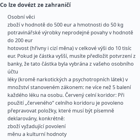
Co lze dovézt ze zahraničí
Osobní věci
zboží v hodnotě do 500 eur a hmotnosti do 50 kg
potravinářské výrobky neprodejné povahy v hodnotě
do 200 eur
hotovost (hřivny i cizí měna) v celkové výši do 10 tisíc
eur. Pokud je částka vyšší, musíte předložit potvrzení z
banky, že tato částka byla vybrána z vašeho osobního
účtu
léky (kromě narkotických a psychotropních látek) v
množství stanoveném zákonem: ne více než 5 balení
každého léku na osobu. Červený celní koridor: Při
použití „červeného“ celního koridoru je povoleno
přepravovat položky, které musí být písemně
deklarovány, konkrétně:
zboží vyžadující povolení
měnu a kulturní hodnoty