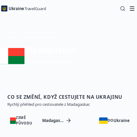
Ukraine
TravelGuard
Domů
Průvodci zeměmi
Cesta na Ukrajinu z Madagaskar — Cestovní průvodce
Madagaskar
Vízum vyžadováno
CO SE ZMĚNÍ, KDYŽ CESTUJETE NA UKRAJINU
Rychlý přehled pro cestovatele z Madagaskar.
ZEMĚ
Madagaskar
Ukraine
DO
PŮVODU