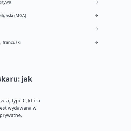
arywa
algaski (MGA)
, francuski
karu: jak
izę typu C, która
 jest wydawana w
 prywatne,