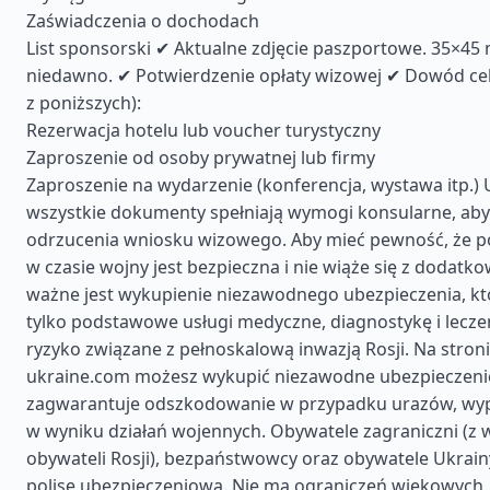
Zaświadczenia o dochodach
List sponsorski ✔ Aktualne zdjęcie paszportowe. 35×4
niedawno. ✔ Potwierdzenie opłaty wizowej ✔ Dowód ce
z poniższych):
Rezerwacja hotelu lub voucher turystyczny
Zaproszenie od osoby prywatnej lub firmy
Zaproszenie na wydarzenie (konferencja, wystawa itp.) U
wszystkie dokumenty spełniają wymogi konsularne, aby
odrzucenia wniosku wizowego. Aby mieć pewność, że p
w czasie wojny jest bezpieczna i nie wiąże się z dodatk
ważne jest wykupienie niezawodnego ubezpieczenia, któ
tylko podstawowe usługi medyczne, diagnostykę i leczen
ryzyko związane z pełnoskalową inwazją Rosji. Na stron
ukraine.com możesz wykupić niezawodne ubezpieczenie
zagwarantuje odszkodowanie w przypadku urazów, wyp
w wyniku działań wojennych. Obywatele zagraniczni (z 
obywateli Rosji), bezpaństwowcy oraz obywatele Ukrai
polisę ubezpieczeniową. Nie ma ograniczeń wiekowych,