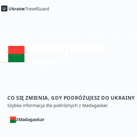
Ukraine
TravelGuard
Strona główna
Przewodniki po krajach
Madagaskar
Wymagana wiza
CO SIĘ ZMIENIA, GDY PODRÓŻUJESZ DO UKRAINY
Szybka informacja dla podróżnych z Madagaskar.
Madagaskar
Z