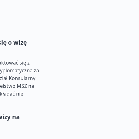
ię o wizę
ktować się z
dyplomatyczna za
iał Konsularny
ielstwo MSZ na
kładać nie
izy na