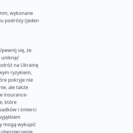
5 mm, wykonane
lu podróży (jeden
pewnij się, że
 uniknąć
odróż na Ukrainę
owym ryzykiem,
re pokryje nie
ie, ale także
ie insurance-
, które
adków i śmierci
wyjątkiem
ny mogą wykupić
 ubezpieczenie