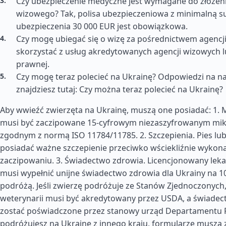
Czy ubezpieczenie medyczne jest wymagane do złożen
wizowego? Tak, polisa ubezpieczeniowa z minimalną 
ubezpieczenia 30 000 EUR jest obowiązkowa.
Czy mogę ubiegać się o wizę za pośrednictwem agencji
skorzystać z usług akredytowanych agencji wizowych 
prawnej.
Czy mogę teraz polecieć na Ukrainę? Odpowiedzi na na
znajdziesz tutaj: Czy można teraz polecieć na Ukrainę?
Aby wwieźć zwierzęta na Ukrainę, muszą one posiadać: 1. 
musi być zaczipowane 15-cyfrowym niezaszyfrowanym mi
zgodnym z normą ISO 11784/11785. 2. Szczepienia. Pies lu
posiadać ważne szczepienie przeciwko wściekliźnie wykon
zaczipowaniu. 3. Świadectwo zdrowia. Licencjonowany leka
musi wypełnić unijne świadectwo zdrowia dla Ukrainy na 1
podróżą. Jeśli zwierzę podróżuje ze Stanów Zjednoczonych,
weterynarii musi być akredytowany przez USDA, a świade
zostać poświadczone przez stanowy urząd Departamentu Ro
podróżujesz na Ukrainę z innego kraju, formularze muszą 