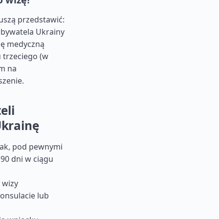
uszą przedstawić:
bywatela Ukrainy
cję medyczną
u trzeciego (w
em na
szenie.
eli
Ukrainę
Tak, pod pewnymi
90 dni w ciągu
 wizy
onsulacie lub