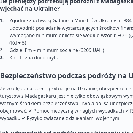
Ile pieniędzy potrzebują podróżni z Madagask
wjechać na Ukrainę?
Zgodnie z uchwałą Gabinetu Ministrów Ukrainy nr 884
udowodnić posiadanie wystarczających środków finan
Wymagane minimum oblicza się według wzoru: FO = ((2
(Kd + 5)
Gdzie: Pm – minimum socjalne (3209 UAH)
Kd – liczba dni pobytu
Bezpieczeństwo podczas podróży na 
Ze względu na obecną sytuację na Ukrainie, ubezpieczenie
turystów z Madagaskaru jest nie tylko obowiązkowym wym
ważnym środkiem bezpieczeństwa. Twoja polisa ubezpiec
obejmować: ✔ Pomoc medyczną w nagłych wypadkach ✔ Rep
wypadku ✔ Ryzyko związane z działaniami wojennymi
Jak udowodnić cel podróży przy ubieganiu się 