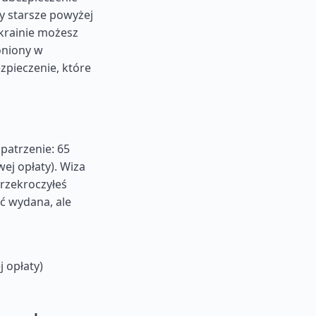
y starsze powyżej
krainie możesz
roniony w
zpieczenie, które
patrzenie: 65
ej opłaty). Wiza
 przekroczyłeś
ć wydana, ale
 opłaty)