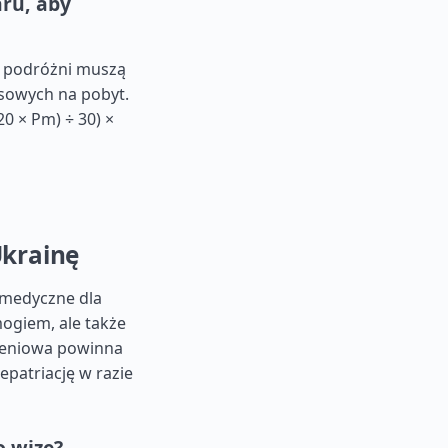
aru, aby
, podróżni muszą
sowych na pobyt.
0 × Pm) ÷ 30) ×
Ukrainę
 medyczne dla
ogiem, ale także
zeniowa powinna
atriację w razie
o wizę?