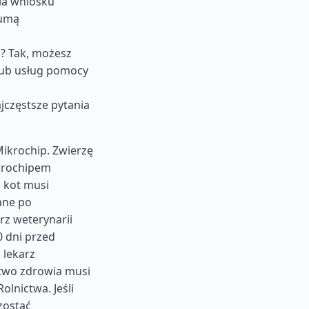
ia wniosku
sumą
? Tak, możesz
lub usług pomocy
jczęstsze pytania
Mikrochip. Zwierzę
krochipem
b kot musi
ane po
rz weterynarii
0 dni przed
 lekarz
ctwo zdrowia musi
lnictwa. Jeśli
zostać