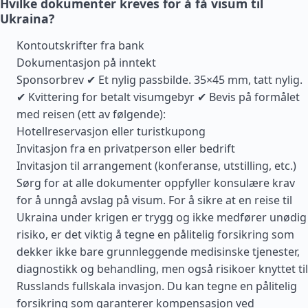
Hvilke dokumenter kreves for å få visum til
Ukraina?
Kontoutskrifter fra bank
Dokumentasjon på inntekt
Sponsorbrev ✔ Et nylig passbilde. 35×45 mm, tatt nylig.
✔ Kvittering for betalt visumgebyr ✔ Bevis på formålet
med reisen (ett av følgende):
Hotellreservasjon eller turistkupong
Invitasjon fra en privatperson eller bedrift
Invitasjon til arrangement (konferanse, utstilling, etc.)
Sørg for at alle dokumenter oppfyller konsulære krav
for å unngå avslag på visum. For å sikre at en reise til
Ukraina under krigen er trygg og ikke medfører unødig
risiko, er det viktig å tegne en pålitelig forsikring som
dekker ikke bare grunnleggende medisinske tjenester,
diagnostikk og behandling, men også risikoer knyttet til
Russlands fullskala invasjon. Du kan tegne en pålitelig
forsikring som garanterer kompensasjon ved