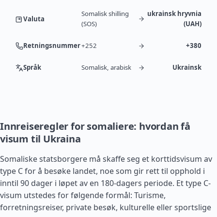
Somalisk shilling
ukrainsk hryvnia
Valuta
(SOS)
(UAH)
Retningsnummer
+252
+380
Språk
Somalisk, arabisk
Ukrainsk
Innreiseregler for somaliere: hvordan få
visum til Ukraina
Somaliske statsborgere må skaffe seg et korttidsvisum av
type C for å besøke landet, noe som gir rett til opphold i
inntil 90 dager i løpet av en 180-dagers periode. Et type C-
visum utstedes for følgende formål: Turisme,
forretningsreiser, private besøk, kulturelle eller sportslige