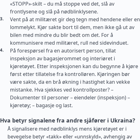
«STOPP»-skilt – du må stoppe ved det, slå av
frontlysene og slå på nødblinklysene.
Vent på at militæret gir deg tegn med hendene eller en
lommelykt. Kjør sakte bort til dem, men ikke gå ut av
bilen med mindre du blir bedt om det. For å
kommunisere med militæret, rull ned sidevinduet.
På forespørsel fra en autorisert person, tillat
inspeksjon av bagasjerommet og interiøret i
kjøretøyet. Etter inspeksjonen kan du begynne å kjøre
først etter tillatelse fra kontrolløren. Kjøringen bør
være sakte, da en brå økning i hastighet kan vekke
mistanke. Hva sjekkes ved kontrollposter? –
Dokumenter til personer – eiendeler (inspeksjon) –
kjøretøy; – bagasje og last.
Hva betyr signalene fra andre sjåfører i Ukraina?
Å signalisere med nødblinklys mens kjøretøyet er i
bevegelse betyr «takk» eller «unnskyld», avhengig av