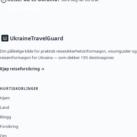
Kjøp forsikring
Ukraine
TravelGuard
Din pålitelige kilde for praktisk reisesikkerhetsinformasjon, visumguider og
reiseinformasjon for Ukraina — som dekker 195 destinasjoner.
Kjøp reiseforsikring →
HURTIGKOBLINGER
Hjem
Land
Blogg
Forsikring
Om