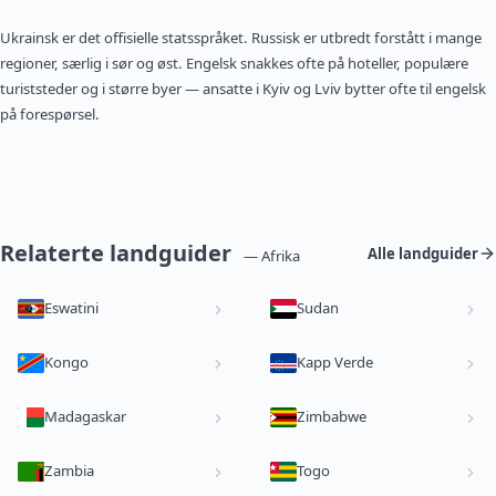
Ukrainsk er det offisielle statsspråket. Russisk er utbredt forstått i mange
regioner, særlig i sør og øst. Engelsk snakkes ofte på hoteller, populære
turiststeder og i større byer — ansatte i Kyiv og Lviv bytter ofte til engelsk
på forespørsel.
Relaterte landguider
Alle landguider
— Afrika
Eswatini
Sudan
Kongo
Kapp Verde
Madagaskar
Zimbabwe
Zambia
Togo