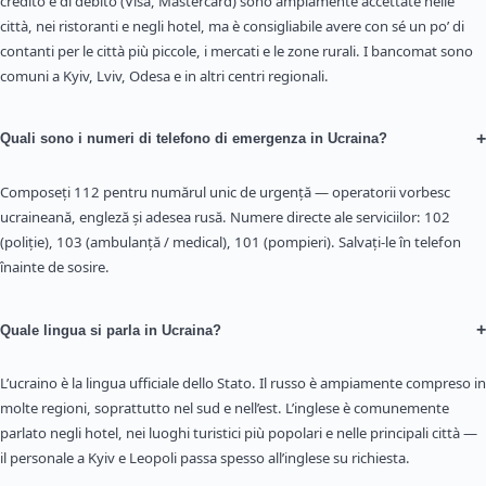
credito e di debito (Visa, Mastercard) sono ampiamente accettate nelle
città, nei ristoranti e negli hotel, ma è consigliabile avere con sé un po’ di
contanti per le città più piccole, i mercati e le zone rurali. I bancomat sono
comuni a Kyiv, Lviv, Odesa e in altri centri regionali.
+
Quali sono i numeri di telefono di emergenza in Ucraina?
Composeți 112 pentru numărul unic de urgență — operatorii vorbesc
ucraineană, engleză și adesea rusă. Numere directe ale serviciilor: 102
(poliție), 103 (ambulanță / medical), 101 (pompieri). Salvați-le în telefon
înainte de sosire.
+
Quale lingua si parla in Ucraina?
L’ucraino è la lingua ufficiale dello Stato. Il russo è ampiamente compreso in
molte regioni, soprattutto nel sud e nell’est. L’inglese è comunemente
parlato negli hotel, nei luoghi turistici più popolari e nelle principali città —
il personale a Kyiv e Leopoli passa spesso all’inglese su richiesta.