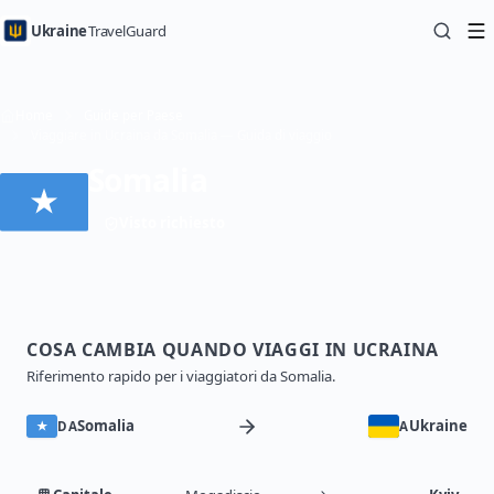
Ukraine
TravelGuard
Home
Guide per Paese
Viaggiare in Ucraina da Somalia — Guida di viaggio
Somalia
Visto richiesto
COSA CAMBIA QUANDO VIAGGI IN UCRAINA
Riferimento rapido per i viaggiatori da Somalia.
Somalia
Ukraine
DA
A