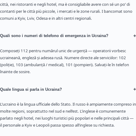
città, nei ristoranti e negli hotel, ma è consigliabile avere con sé un po’ di
contanti per le città più piccole, i mercati e le zone rurali. I bancomat sono
comuni a Kyiv, Lviv, Odesa e in altri centri regionali.
+
Quali sono i numeri di telefono di emergenza in Ucraina?
Composeți 112 pentru numărul unic de urgență — operatorii vorbesc
ucraineană, engleză și adesea rusă. Numere directe ale serviciilor: 102
(poliție), 103 (ambulanță / medical), 101 (pompieri). Salvați-le în telefon
înainte de sosire.
+
Quale lingua si parla in Ucraina?
L’ucraino è la lingua ufficiale dello Stato. Il russo è ampiamente compreso in
molte regioni, soprattutto nel sud e nell’est. L’inglese è comunemente
parlato negli hotel, nei luoghi turistici più popolari e nelle principali città —
il personale a Kyiv e Leopoli passa spesso all’inglese su richiesta.