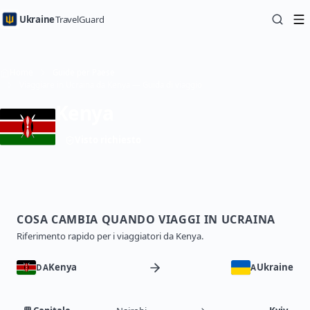
Ukraine
TravelGuard
Home
Guide per Paese
Viaggiare in Ucraina da Kenya — Guida di viaggio
Kenya
Visto richiesto
COSA CAMBIA QUANDO VIAGGI IN UCRAINA
Riferimento rapido per i viaggiatori da Kenya.
Kenya
Ukraine
DA
A