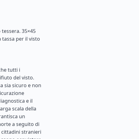
 tessera. 35×45
tassa per il visto
he tutti i
fiuto del visto.
a sia sicuro e non
sicurazione
iagnostica e il
larga scala della
rantisca un
morte a seguito di
cittadini stranieri