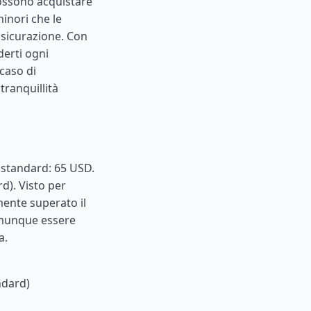
i possono acquistare
minori che le
ssicurazione. Con
derti ogni
caso di
tranquillità
e standard: 65 USD.
d). Visto per
mente superato il
comunque essere
a.
ndard)