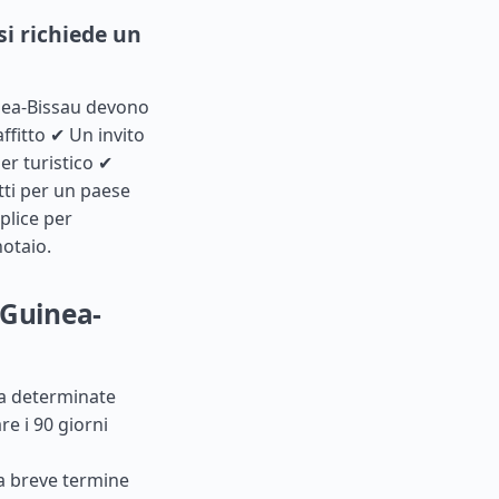
i richiede un
nea
-Bissau devono
ffitto ✔ Un invito
er turistico ✔
tti per un paese
plice per
notaio.
 Guinea-
, a determinate
re i 90 giorni
i a breve termine