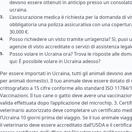
devono essere ottenuti in anticipo presso un consolat
ucraina.
L’assicurazione medica è richiesta per la domanda di vis
obbligatoria una polizza assicurativa con una copertu
30.000 €.
Posso richiedere un visto tramite un’agenzia? Sì, puoi uti
agenzie di visto accreditate o servizi di assistenza legal
Posso volare in Ucraina ora? Trova le risposte alle d
qui: È possibile volare in Ucraina adesso?
Per essere importati in Ucraina, tutti gli animali devono ave
per animali domestici. Il tuo animale deve essere dotato d
crittografato a 15 cifre conforme allo standard ISO 11784/1
Vaccinazioni. Il tuo cane o gatto deve avere una vaccinazio
valida effettuata dopo l’applicazione del microchip. 3. Certif
veterinario autorizzato deve completare un certificato med
l’Ucraina 10 giorni prima del viaggio. Se il tuo animale viag
il veterinario deve essere accreditato dall’USDA e il certific