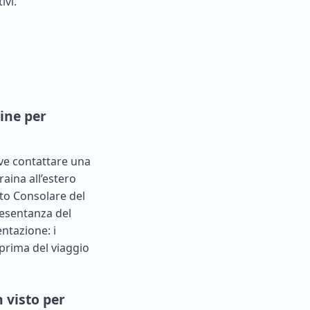
ivi.
ine per
ve contattare una
aina all’estero
to Consolare del
presentanza del
entazione: i
prima del viaggio
 visto per