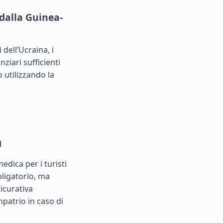
dalla Guinea-
dell’Ucraina, i
ziari sufficienti
o utilizzando la
a
edica per i turisti
bligatorio, ma
icurativa
patrio in caso di