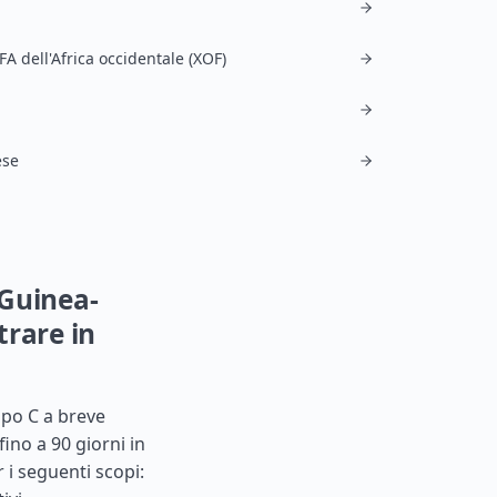
A dell'Africa occidentale (XOF)
ese
 Guinea-
trare in
ipo C a breve
ino a 90 giorni in
r i seguenti scopi: