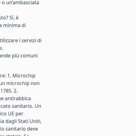
o o un’ambasciata
to? Sì, è
ra minima di
lizzare i servizi di
e.
omande più comuni
re: 1. Microchip
i un microchip non
1785. 2.
ne antirabbica
icato sanitario. Un
ico UE per
gia dagli
Stati Uniti
,
ato sanitario deve