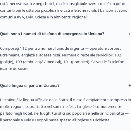
città, nei ristoranti e negli hotel, ma è consigliabile avere con sé un po’ di
contanti per le città più piccole, i mercati e le zone rurali. I bancomat sono
comuni a Kyiv, Lviv, Odesa e in altri centri regionali.
+
Quali sono i numeri di telefono di emergenza in Ucraina?
Composeți 112 pentru numărul unic de urgență — operatorii vorbesc
ucraineană, engleză și adesea rusă. Numere directe ale serviciilor: 102
(poliție), 103 (ambulanță / medical), 101 (pompieri). Salvați-le în telefon
înainte de sosire.
+
Quale lingua si parla in Ucraina?
L’ucraino è la lingua ufficiale dello Stato. Il russo è ampiamente compreso in
molte regioni, soprattutto nel sud e nell’est. L’inglese è comunemente
parlato negli hotel, nei luoghi turistici più popolari e nelle principali città —
il personale a Kyiv e Leopoli passa spesso all’inglese su richiesta.