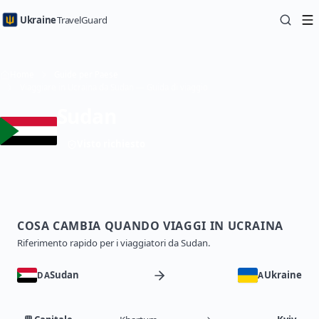
Ukraine
TravelGuard
Home
Guide per Paese
Viaggiare in Ucraina da Sudan — Guida di viaggio
Sudan
Visto richiesto
COSA CAMBIA QUANDO VIAGGI IN UCRAINA
Riferimento rapido per i viaggiatori da Sudan.
Sudan
Ukraine
DA
A