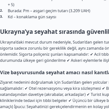
+ 5)
Burada: Pm – asgari geçim tutarı (3.209 UAH)
Kd – konaklama gün sayısı
Ukrayna’ya seyahat sırasında güvenli
Ukrayna’daki mevcut durum nedeniyle, Sudan’dan gelen turis
sigorta sadece zorunlu bir gereklilik değil, aynı zamanda ö
önlemidir. Sigorta poliçeniz şunları kapsamalıdır: ✔ Acil tı
durumunda ülkeye geri gönderilme ✔ Askeri eylemlerle ilişki
Vize başvurusunda seyahat amacı nasıl kanıtl
Ziyaret nedenini doğrulamak için Sudan’dan gelen yolcular 
sağlamalıdır: ✔ Otel rezervasyonu veya kira sözleşmesi ✔ B
vatandaşından davetiye (akrabalar, arkadaşlar) ✔ Turist k
kliniklerinde tedavi için tıbbi belgeler ✔ Üçüncü bir ülkeye bi
amaçlı) İpucu: Seyahatinizi gerekçelendirmenin en kolay yol