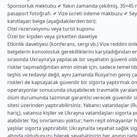
Sponsorluk mektubu ✔ Yakın zamanda çekilmiş, 35×45 
pasaport fotoğrafı. ✔ Vize ücreti ödeme makbuzu ✔ Se
kanıtlayan belge (aşağıdakilerden biri):
Otel rezervasyonu veya turist kuponu
Özel bir kişiden veya şirketten davetiye
Etkinlik davetiyesi (konferans, sergi vb.) Vize reddini ön
belgelerin konsolosluk gerekliliklerini karşıladığından e
sırasında Ukrayna’ya yapılacak bir seyahatin güvenli o
riskler taşımadığından emin olmak için, sadece temel tıb
teşhis ve tedaviyi değil, aynı zamanda Rusya’nın geniş çaplı
riskleri de kapsayacak güvenilir bir sigorta yaptırmak ön
operasyonlar sonucunda oluşabilecek travmatik yaralan
ölüm durumunda tazminat garantisi verecek güvenilir s
sitesi üzerinden yaptırabilirsiniz. Yabancı vatandaşlar (R
hariç), vatansız kişiler ve Ukrayna vatandaşları sigorta po
alabilirler. Yaş sınırlaması yoktur; hem reşit olmayanlar
yaşlılar sigorta yaptırabilir. Ukrayna’da seyahat sağlık si
altında olduğunuzu bilerek seyahatinizin her anının tadını