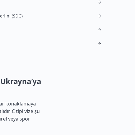
erlini (SDG)
: Ukrayna’ya
adar konaklamaya
ıdır. C tipi vize şu
türel veya spor