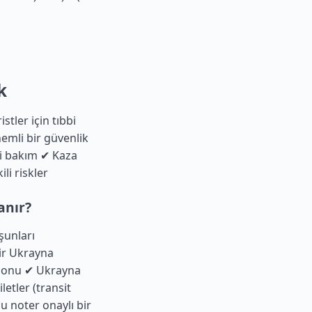
k
tler için tıbbi
nemli bir güvenlik
bbi bakım ✔ Kaza
li riskler
anır?
şunları
ir Ukrayna
uponu ✔ Ukrayna
letler (transit
u noter onaylı bir