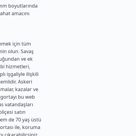
mm boyutlarında
yahat amacını
lemek için tüm
min olun. Savaş
lduğundan ve ek
bi hizmetleri,
 işgaliyle ilişkili
emlidir. Askeri
malar, kazalar ve
igortayı bu web
us vatandaşları
liçesi satın
 hem de 70 yaş üstü
gortası ile, koruma
 çıkarabilirsiniz.