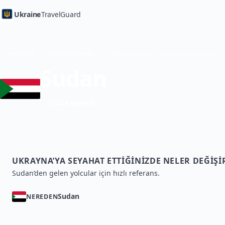
Ukraine
TravelGuard
Anasayfa
Ülke Rehberleri
Sudan
Vize gerekli
UKRAYNA’YA SEYAHAT ETTIĞINIZDE NELER DEĞIŞI
Sudan’den gelen yolcular için hızlı referans.
Sudan
NEREDEN