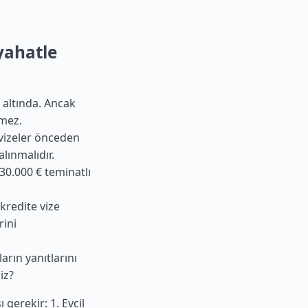
yahatle
ar altında. Ancak
mez.
i vizeler önceden
lınmalıdır.
 30.000 € teminatlı
akredite vize
rini
arın yanıtlarını
iz?
gerekir: 1. Evcil