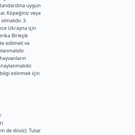
 standardına uygun
lar. Köpeğiniz veya
olmalıdır. 3.
önce Ukrayna için
rika Birleşik
te edilmeli ve
ylanmalıdır.
 hayvanların
naylanmalıdır.
 bilgi edinmek için
r
ri
m de döviz). Tutar