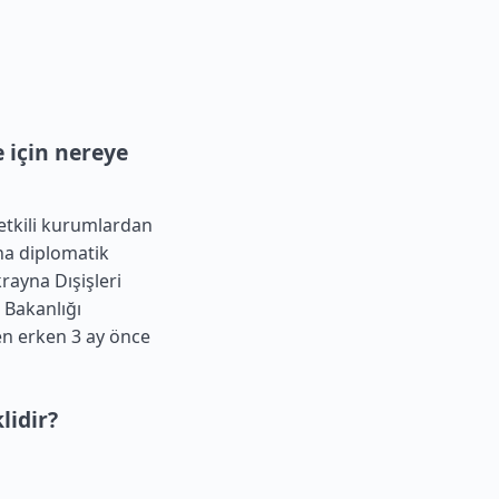
 için nereye
etkili kurumlardan
yna diplomatik
rayna Dışişleri
 Bakanlığı
 en erken 3 ay önce
lidir?