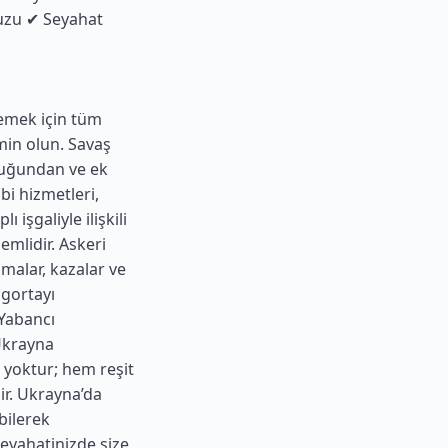
uzu ✔ Seyahat
lemek için tüm
min olun. Savaş
lduğundan ve ek
bi hizmetleri,
 işgaliyle ilişkili
emlidir. Askeri
malar, kazalar ve
igortayı
 Yabancı
 Ukrayna
ı yoktur; hem reşit
ir. Ukrayna’da
bilerek
seyahatinizde size