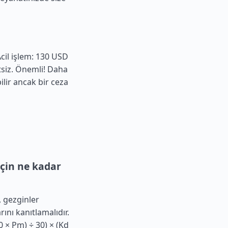
Acil işlem: 130 USD
etsiz. Önemli! Daha
ilir ancak bir ceza
için ne kadar
, gezginler
ını kanıtlamalıdır.
 × Pm) ÷ 30) × (Kd