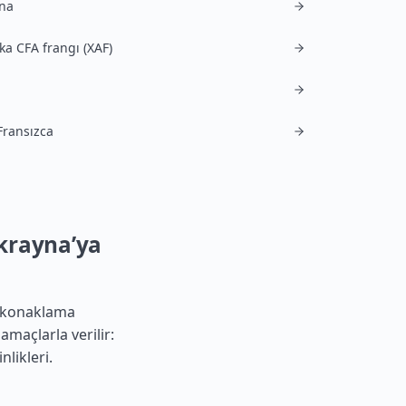
na
ka CFA frangı (XAF)
Fransızca
Ukrayna’ya
r konaklama
 amaçlarla verilir:
nlikleri.