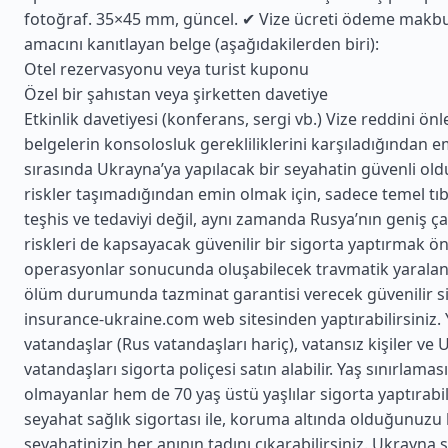
fotoğraf. 35×45 mm, güncel. ✔ Vize ücreti ödeme makb
amacını kanıtlayan belge (aşağıdakilerden biri):
Otel rezervasyonu veya turist kuponu
Özel bir şahıstan veya şirketten davetiye
Etkinlik davetiyesi (konferans, sergi vb.) Vize reddini ön
belgelerin konsolosluk gerekliliklerini karşıladığından e
sırasında Ukrayna’ya yapılacak bir seyahatin güvenli o
riskler taşımadığından emin olmak için, sadece temel tıb
teşhis ve tedaviyi değil, aynı zamanda Rusya’nın geniş çaplı
riskleri de kapsayacak güvenilir bir sigorta yaptırmak ön
operasyonlar sonucunda oluşabilecek travmatik yaralan
ölüm durumunda tazminat garantisi verecek güvenilir s
insurance-ukraine.com web sitesinden yaptırabilirsiniz.
vatandaşlar (Rus vatandaşları hariç), vatansız kişiler ve
vatandaşları sigorta poliçesi satın alabilir. Yaş sınırlamas
olmayanlar hem de 70 yaş üstü yaşlılar sigorta yaptırabil
seyahat sağlık sigortası ile, koruma altında olduğunuzu 
seyahatinizin her anının tadını çıkarabilirsiniz. Ukrayna 