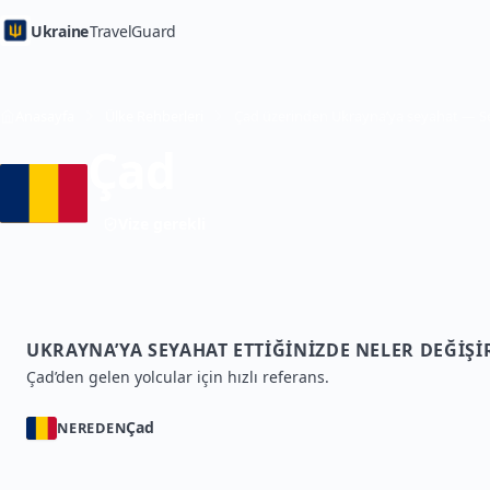
Ukraine
TravelGuard
Anasayfa
Ülke Rehberleri
Çad
Vize gerekli
UKRAYNA’YA SEYAHAT ETTIĞINIZDE NELER DEĞIŞI
Çad’den gelen yolcular için hızlı referans.
Çad
NEREDEN