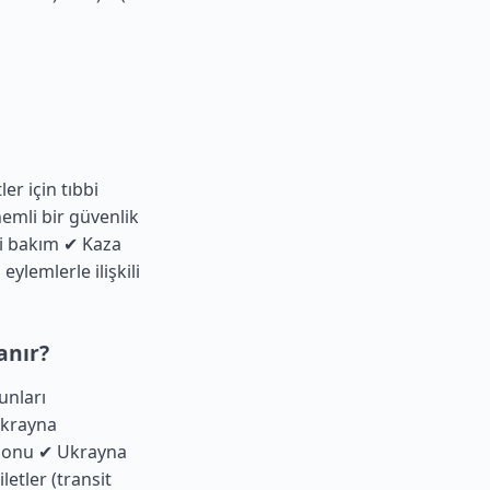
r için tıbbi
nemli bir güvenlik
bbi bakım ✔ Kaza
lemlerle ilişkili
anır?
unları
Ukrayna
uponu ✔ Ukrayna
letler (transit