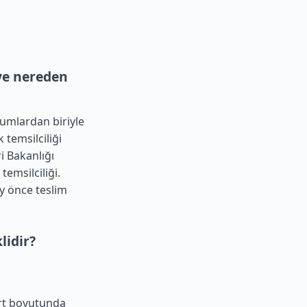
eye nereden
umlardan biriyle
 temsilciliği
i Bakanlığı
emsilciliği.
y önce teslim
lidir?
rt boyutunda