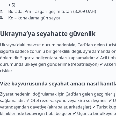
+ 5)
Burada: Pm – asgari geçim tutarı (3.209 UAH)
Kd – konaklama gün sayısı
Ukrayna’ya seyahatte güvenlik
Ukrayna’daki mevcut durum nedeniyle, Çad’dan gelen turistle
sigorta sadece zorunlu bir gereklilik değil, aynı zamanda ö
önlemidir. Sigorta poliçeniz şunları kapsamalıdır: ✔ Acil tı
durumunda ülkeye geri gönderilme (repatriasyon) ✔ Askeri ey
riskler
Vize başvurusunda seyahat amacı nasıl kanıtl
Ziyaret nedenini doğrulamak için Çad’dan gelen gezginler ş
sağlamalıdır: ✔ Otel rezervasyonu veya kira sözleşmesi ✔ 
vatandaşından davetiye (akrabalar, arkadaşlar) ✔ Turist k
kliniklerinde tedavi için tıbbi belgeler ✔ Üçüncü bir ülkeye bi