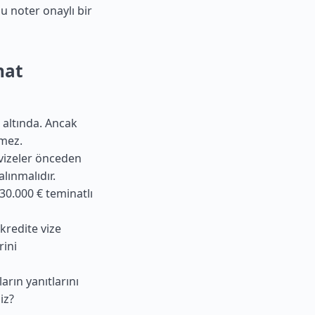
u noter onaylı bir
hat
ar altında. Ancak
mez.
i vizeler önceden
lınmalıdır.
 30.000 € teminatlı
akredite vize
rini
arın yanıtlarını
iz?