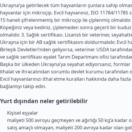
Ukrayna’ya getirilecek tüm hayvanların şunlara sahip olması 
hayvanlar için mikroçip. Evcil hayvanınız, ISO 11784/11785
15 haneli şifrelenmemiş bir mikroçip ile çiplenmiş olmalıdır. 2
Köpeğiniz veya kediniz, çiplemeden sonra geçerli bir kuduz
olmalıdır. 3. Sağlık sertifikası. Lisanslı bir veteriner, seyaha
Ukrayna için bir AB sağlık sertifikasını doldurmalıdır. Evcil 
Birleşik Devletleri
’nden geliyorsa, veteriner USDA tarafında
ve sağlık sertifikası eyalet Tarım Departmanı ofisi tarafında
Başka bir ülkeden Ukrayna’ya seyahat ediyorsanız, formlar
ithalat ve ihracatından sorumlu devlet kurumu tarafından o
Evcil hayvanlarınızı ithal etme kuralları hakkında daha fazla
bağlantıyı takip edin.
Yurt dışından neler getirilebilir
Kişisel eşyalar
maliyeti 500 avroyu geçmeyen ve ağırlığı 50 kg’a kadar o
satış amaçlı olmayan, maliyeti 200 avroya kadar olan gıd