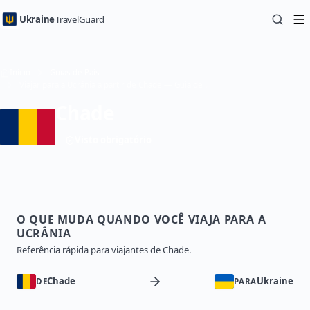
Ukraine
TravelGuard
Início
Guias de País
Viajar para a Ucrânia a partir de Chade — Guia de Viagem
Chade
Visto obrigatório
O QUE MUDA QUANDO VOCÊ VIAJA PARA A
UCRÂNIA
Referência rápida para viajantes de Chade.
Chade
Ukraine
DE
PARA