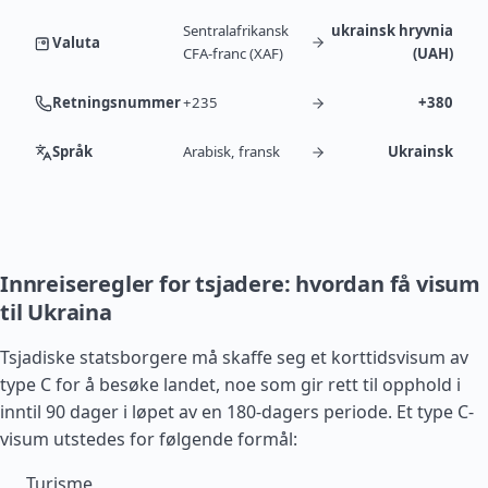
Sentralafrikansk
ukrainsk hryvnia
Valuta
CFA-franc (XAF)
(UAH)
Retningsnummer
+235
+380
Språk
Arabisk, fransk
Ukrainsk
Innreiseregler for tsjadere: hvordan få visum
til Ukraina
Tsjadiske statsborgere må skaffe seg et korttidsvisum av
type C for å besøke landet, noe som gir rett til opphold i
inntil 90 dager i løpet av en 180-dagers periode. Et type C-
visum utstedes for følgende formål:
Turisme