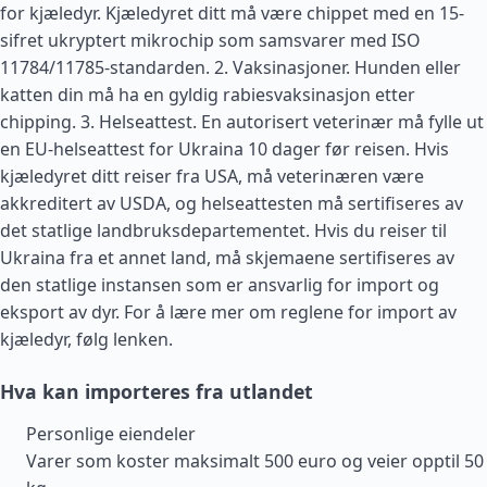
for kjæledyr. Kjæledyret ditt må være chippet med en 15-
sifret ukryptert mikrochip som samsvarer med ISO
11784/11785-standarden. 2. Vaksinasjoner. Hunden eller
katten din må ha en gyldig rabiesvaksinasjon etter
chipping. 3. Helseattest. En autorisert veterinær må fylle ut
en EU-helseattest for Ukraina 10 dager før reisen. Hvis
kjæledyret ditt reiser fra
USA
, må veterinæren være
akkreditert av USDA, og helseattesten må sertifiseres av
det statlige landbruksdepartementet. Hvis du reiser til
Ukraina fra et annet land, må skjemaene sertifiseres av
den statlige instansen som er ansvarlig for import og
eksport av dyr. For å lære mer om reglene for import av
kjæledyr, følg lenken.
Hva kan importeres fra utlandet
Personlige eiendeler
Varer som koster maksimalt 500 euro og veier opptil 50