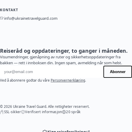
KONTAKT
info@ukrainetravelguard.com
Reiseråd og oppdateringer, to ganger i måneden.
Visumendringer, gjenåpning av ruter og sikkerhetsoppdateringer fra
bakken — rett i innboksen din. Ingen spam, avmelding når som helst.
E-postadresse
Abonner
Ved å abonnere godtar du våre
Personvernerklæring
.
© 2026 Ukraine Travel Guard. Alle rettigheter reservert.
SSL-sikker
Verifisert informasjon
20 språk