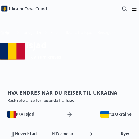
Ukraine
TravelGuard
Hjem
Landguider
Reise til Ukraina fra Tsjad — Reiseguide
Tsjad
Visum kreves
HVA ENDRES NÅR DU REISER TIL UKRAINA
Rask referanse for reisende fra Tsjad.
Tsjad
Ukraine
FRA
TIL
Hovedstad
N'Djamena
Kyiv