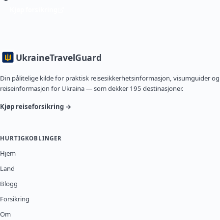
Kjøp forsikring
Ukraine
TravelGuard
Din pålitelige kilde for praktisk reisesikkerhetsinformasjon, visumguider og
reiseinformasjon for Ukraina — som dekker 195 destinasjoner.
Kjøp reiseforsikring →
HURTIGKOBLINGER
Hjem
Land
Blogg
Forsikring
Om