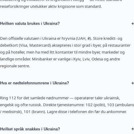
reiseforsikringer utelukker aktiv krigssone som standard.
+
Hvilken valuta brukes i Ukraina?
Den offisielle valutaen i Ukraina er hryvnia (UAH, ₴). Store kreditt- og
debetkort (Visa, Mastercard) aksepteres i stor grad i byer, på restauranter
og på hoteller, men ha med litt kontanter til mindre byer, markeder og
landlige områder. Minibanker er vanlige i Kyiv, Lviv, Odesa og andre
regionale sentre.
+
Hva er nødtelefonnumrene i Ukraina?
Ring 112 for det samlede nødnummer — operatører taler ukrainsk,
engelsk og ofte russisk. Direkte tjenestenumre: 102 (politi), 103 (ambulans
/ medisinsk), 101 (brann). Lagre disse i telefonen din før du ankommer.
+
Hvilket språk snakkes i Ukraina?