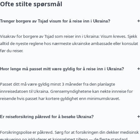
Ofte stilte spørsmål
+
Trenger borgere av Tsjad visum for å reise inn i Ukraina?
Visakrav for borgere av Tsjad som reiser inn i Ukraina: Visum kreves. Sjekk
alltid de nyeste reglene hos nærmeste ukrainske ambassade eller konsulat
før du reiser.
+
Hvor lenge må passet mitt være gyldig for å reise inn i Ukraina?
Passet ditt må være gyldig minst 3 måneder fra den planlagte
innreisedatoen til Ukraina. Grensemyndighetene kan nekte innreise for
reisende hvis passet har kortere gyldighet enn minimumskravet.
+
Er reiseforsikring påkrevd for å besøke Ukraina?
Forsikringspolise er påkrevd. Sørg for at forsikringen din dekker medisinsk
evakuering og inkluderer et krigsrelatert tillegg — de fleste standard