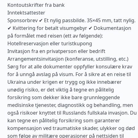
Kontoutskrifter fra bank
Inntektsattester
Sponsorbrev ✔ Et nylig passbilde. 35×45 mm, tatt nylig.
✔ Kvittering for betalt visumgebyr ✔ Dokumentasjon
på formålet med reisen (ett av følgende):
Hotellreservasjon eller turistkupong
Invitasjon fra en privatperson eller bedrift
Arrangementsinvitasjon (konferanse, utstilling, etc.)
Sørg for at alle dokumenter oppfyller konsulære krav
for å unngå avslag på visum. For å sikre at en reise til
Ukraina under krigen er trygg og ikke innebærer
unødig risiko, er det viktig å tegne en pålitelig
forsikring som dekker ikke bare grunnleggende
medisinske tjenester, diagnostikk og behandling, men
også risikoer knyttet til Russlands fullskala invasjon. Du
kan tegne en pålitelig forsikring som garanterer
kompensasjon ved traumatiske skader, ulykker og død
som følge av militære operasjoner på nettsiden til