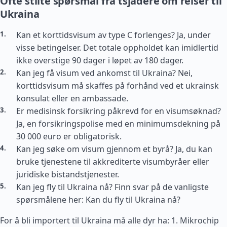
Ofte stilte spørsmål fra tsjadere om reiser til
Ukraina
Kan et korttidsvisum av type C forlenges? Ja, under
visse betingelser. Det totale oppholdet kan imidlertid
ikke overstige 90 dager i løpet av 180 dager.
Kan jeg få visum ved ankomst til Ukraina? Nei,
korttidsvisum må skaffes på forhånd ved et ukrainsk
konsulat eller en ambassade.
Er medisinsk forsikring påkrevd for en visumsøknad?
Ja, en forsikringspolise med en minimumsdekning på
30 000 euro er obligatorisk.
Kan jeg søke om visum gjennom et byrå? Ja, du kan
bruke tjenestene til akkrediterte visumbyråer eller
juridiske bistandstjenester.
Kan jeg fly til Ukraina nå? Finn svar på de vanligste
spørsmålene her: Kan du fly til Ukraina nå?
For å bli importert til Ukraina må alle dyr ha: 1. Mikrochip