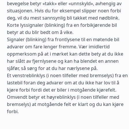
bevegelse betyr «takk» eller «unnskyld», avhengig av
situasjonen. Hvis du for eksempel slipper noen forbi
deg, vil du mest sannsynlig bli takket med nødblink.
Korte lyssignaler (blinking) fra en forbikjørende bil
betyr at du blir bedt om å vike.
Signaler (blinking) fra frontlysene til en møtende bil
advarer om fare lenger fremme. Vær imidlertid
oppmerksom på at i mørket kan dette bety at du ikke
har slått av fjernlysene og kan ha blendet en annen
sjåfør, så sørg for at du har nærlysene på.
Et venstreblinklys (i noen tilfeller med bremselys) fra en
lastebil foran deg advarer om at du ikke har lov til å
kjøre forbi fordi det er biler i motgående kjørefelt.
Omvendt betyr et høyreblinklys (i noen tilfeller med
bremselys) at motgående felt er klart og du kan kjøre
forbi.