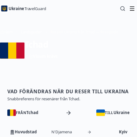
Ukraine
TravelGuard
Hem
Landsguider
Resa till Ukraina från Tchad — Reseguide
Tchad
Visum krävs
VAD FÖRÄNDRAS NÄR DU RESER TILL UKRAINA
Snabbreferens för resenärer från Tchad.
Tchad
Ukraine
FRÅN
TILL
Huvudstad
N'Djamena
Kyiv