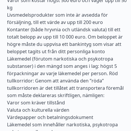
Varor som kostar högst 500 euro och väger upp till 50
kg
Livsmedelsprodukter som inte är avsedda för
försäljning, till ett värde av upp till 200 euro
Kontanter (både hryvnia och utländsk valuta) till ett
totalt belopp av upp till 10 000 euro. Om beloppet är
högre måste du uppvisa ett bankintyg som visar att
beloppet tagits ut från ditt personliga konto
Läkemedel (förutom narkotiska och psykotropa
substanser) i den mängd som anges i lag: högst 5
förpackningar av varje läkemedel per person. Röd
tullkorridor: Genom att använda den ”röda”
tullkorridoren är det tillåtet att transportera föremål
som måste deklareras skriftligen, nämligen:
Varor som kräver tillstånd
Valuta och kulturella värden
Värdepapper och betalningsdokument
Läkemedel som innehåller narkotiska, psykotropa