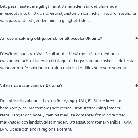
Ditt pass måste vara giltigt minst 3 månader från det planerade
inresedatumet till Ukraina. Gränstjänstemän kan neka inresa för resenärer
vars pass understiger den minsta giltighetstiden.
+
Är reseförsäkring obligatorisk för att besöka Ukraina?
Försäkringspolicy krävs. Se till att din försäkring täcker medicinsk
evakuering och inkluderar ett tillägg för krigsrelaterade risker — de flesta
standardreseförsäkringar utesluter aktiva konfliktzoner som standard.
+
Vilken valuta används i Ukraina?
Den officiella valutan i Ukraina är hryvnja (UAH, ₴). Större kredit- och
betalkort (Visa, Mastercard) accepteras i stor utsträckning i städer,
restauranger och hotell, men ha med lite kontanter för mindre orter,
marknader och landsbygdsområden. Uttagsautomater är vanliga i Kyiv,
Lviv, Odesa och andra regionala centra.