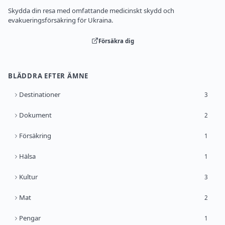
Skydda din resa med omfattande medicinskt skydd och
evakueringsförsäkring för Ukraina.
Försäkra dig
BLÄDDRA EFTER ÄMNE
Destinationer
3
Dokument
2
Försäkring
1
Hälsa
1
Kultur
3
Mat
2
Pengar
1