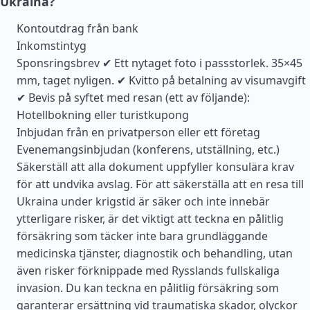
Ukraina?
Kontoutdrag från bank
Inkomstintyg
Sponsringsbrev ✔ Ett nytaget foto i passstorlek. 35×45
mm, taget nyligen. ✔ Kvitto på betalning av visumavgift
✔ Bevis på syftet med resan (ett av följande):
Hotellbokning eller turistkupong
Inbjudan från en privatperson eller ett företag
Evenemangsinbjudan (konferens, utställning, etc.)
Säkerställ att alla dokument uppfyller konsulära krav
för att undvika avslag. För att säkerställa att en resa till
Ukraina under krigstid är säker och inte innebär
ytterligare risker, är det viktigt att teckna en pålitlig
försäkring som täcker inte bara grundläggande
medicinska tjänster, diagnostik och behandling, utan
även risker förknippade med Rysslands fullskaliga
invasion. Du kan teckna en pålitlig försäkring som
garanterar ersättning vid traumatiska skador, olyckor