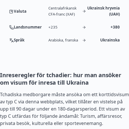
Centralafrikansk
Ukrainsk hryvnia
Valuta
CFA-franc (XAF)
(UAH)
Landsnummer
+235
+380
Språk
Arabiska, franska
Ukrainska
Inreseregler för tchadier: hur man ansöker
om visum för inresa till Ukraina
Tchadiska medborgare måste ansöka om ett korttidsvisum
av typ C via denna webbplats, vilket tillåter en vistelse på
upp till 90 dagar under en 180-dagarsperiod. Ett visum av
typ C utfärdas för följande ändamål: Turism, affärsresor,
privata besök, kulturella eller sportevenemang.