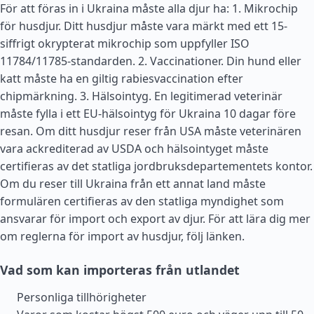
För att föras in i Ukraina måste alla djur ha: 1. Mikrochip
för husdjur. Ditt husdjur måste vara märkt med ett 15-
siffrigt okrypterat mikrochip som uppfyller ISO
11784/11785-standarden. 2. Vaccinationer. Din hund eller
katt måste ha en giltig rabiesvaccination efter
chipmärkning. 3. Hälsointyg. En legitimerad veterinär
måste fylla i ett EU-hälsointyg för Ukraina 10 dagar före
resan. Om ditt husdjur reser från
USA
måste veterinären
vara ackrediterad av USDA och hälsointyget måste
certifieras av det statliga jordbruksdepartementets kontor.
Om du reser till Ukraina från ett annat land måste
formulären certifieras av den statliga myndighet som
ansvarar för import och export av djur. För att lära dig mer
om reglerna för import av husdjur, följ länken.
Vad som kan importeras från utlandet
Personliga tillhörigheter