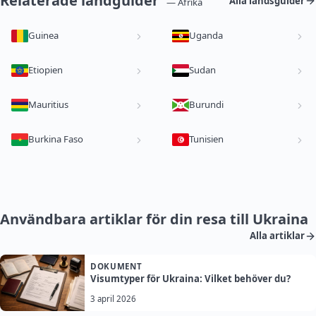
Relaterade landguider
Alla landsguider
— Afrika
Guinea
Uganda
Etiopien
Sudan
Mauritius
Burundi
Burkina Faso
Tunisien
Användbara artiklar för din resa till Ukraina
Alla artiklar
DOKUMENT
Visumtyper för Ukraina: Vilket behöver du?
3 april 2026