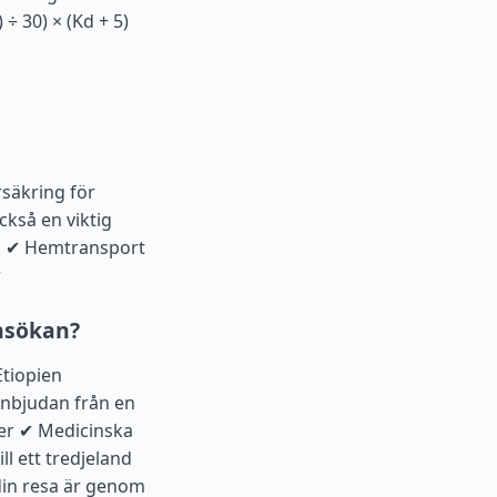
÷ 30) × (Kd + 5)
rsäkring för
ckså en viktig
rd ✔ Hemtransport
r
nsökan?
Etiopien
 inbjudan från en
her ✔ Medicinska
ll ett tredjeland
 din resa är genom