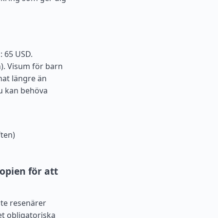
: 65 USD.
). Visum för barn
nat längre än
du kan behöva
ten)
pien för att
ste resenärer
et obligatoriska