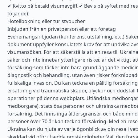
✔ Kvitto på betald visumavgift ✔ Bevis på syftet med res
följande):
Hotellbokning eller turistvoucher
Inbjudan från en privatperson eller ett företag
Evenemangsinbjudan (konferens, utställning, etc.) Säkerst
dokument uppfyller konsulatets krav för att undvika av
visumansökan. För att säkerställa att en resa till Ukrain
säker och inte innebär ytterligare risker, är det viktigt at
försäkring som täcker inte bara grundläggande medicins
diagnostik och behandling, utan även risker förknippa
fullskaliga invasion. Du kan teckna en pålitlig försäkri
ersättning vid traumatiska skador, olyckor och dödsfall til
operationer på denna webbplats. Utländska medborgar
medborgare), statslösa personer och ukrainska medbo
försäkring. Det finns inga åldersgränser, och både mind
personer över 70 år kan teckna försäkring. Med en rese
Ukraina kan du njuta av varje ögonblick av din resa i ve
skyddad vid oförutsedda omständigheter. Välj den förs