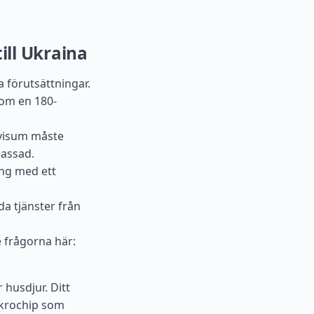
ill Ukraina
a förutsättningar.
nom en 180-
dsvisum måste
bassad.
ing med ett
a tjänster från
e frågorna här:
r husdjur. Ditt
ikrochip som