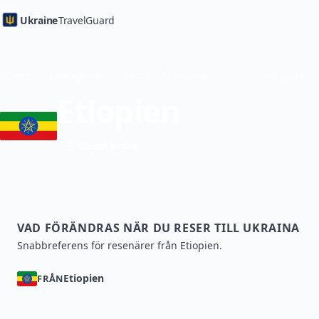
Ukraine
TravelGuard
Hem
Landsguider
Resa till Ukraina från Etiopien — Reseguide
Etiopien
Visum krävs
VAD FÖRÄNDRAS NÄR DU RESER TILL UKRAINA
Snabbreferens för resenärer från Etiopien.
Etiopien
FRÅN