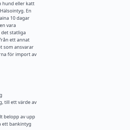
 hund eller katt
 Hälsointyg. En
raina 10 dagar
en vara
det statliga
från ett annat
et som ansvarar
rna för import av
kg
till ett värde av
alt belopp av upp
a ett bankintyg