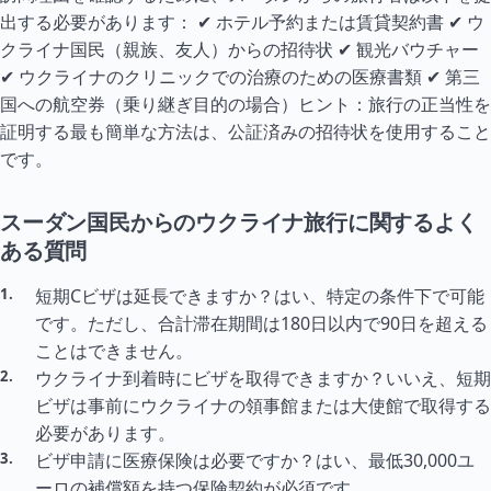
出する必要があります： ✔ ホテル予約または賃貸契約書 ✔ ウ
クライナ国民（親族、友人）からの招待状 ✔ 観光バウチャー
✔ ウクライナのクリニックでの治療のための医療書類 ✔ 第三
国への航空券（乗り継ぎ目的の場合）ヒント：旅行の正当性を
証明する最も簡単な方法は、公証済みの招待状を使用すること
です。
スーダン国民からのウクライナ旅行に関するよく
ある質問
短期Cビザは延長できますか？はい、特定の条件下で可能
です。ただし、合計滞在期間は180日以内で90日を超える
ことはできません。
ウクライナ到着時にビザを取得できますか？いいえ、短期
ビザは事前にウクライナの領事館または大使館で取得する
必要があります。
ビザ申請に医療保険は必要ですか？はい、最低30,000ユ
ーロの補償額を持つ保険契約が必須です。