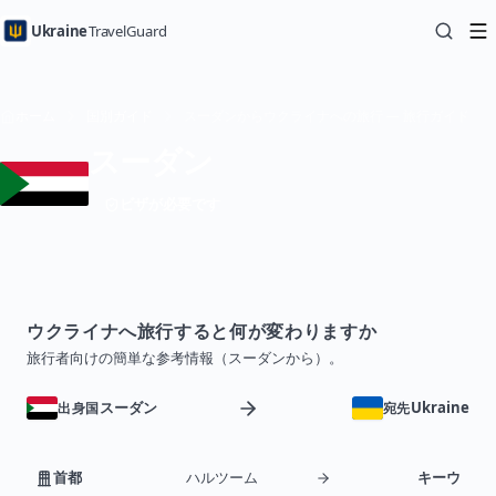
Ukraine
TravelGuard
ホーム
国別ガイド
スーダンからウクライナへの旅行 — 旅行ガイド
スーダン
ビザが必要です
ウクライナへ旅行すると何が変わりますか
旅行者向けの簡単な参考情報（スーダンから）。
スーダン
Ukraine
出身国
宛先
首都
ハルツーム
キーウ