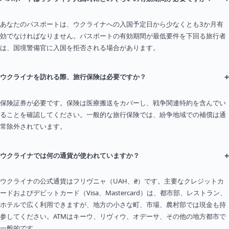
あなたのパスポートは、ウクライナへの入国予定日から少なくとも3か月有
効でなければなりません。パスポートの有効期間が最低要件を下回る旅行者
は、国境警備官に入国を拒否される場合があります。
+
ウクライナを訪れる際、旅行保険は必要ですか？
保険証券が必要です。保険は医療搬送をカバーし、戦争関連特約を含んでい
ることを確認してください。一般的な旅行保険では、紛争地域での補償は通
常除外されています。
+
ウクライナでは何の通貨が使われていますか？
ウクライナの公式通貨はフリヴニャ（UAH、₴）です。主要なクレジットカ
ードおよびデビットカード（Visa、Mastercard）は、都市部、レストラン、
ホテルで広く利用できますが、地方の小さな町、市場、農村部では現金も持
参してください。ATMはキーウ、リヴィウ、オデーサ、その他の地方都市で
一般的です。