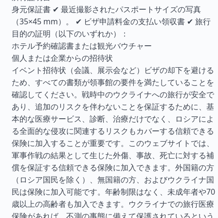
身元保証書 ✔ 最近撮影されたパスポートサイズの写真
（35×45 mm）。 ✔ ビザ申請料金の支払い領収書 ✔ 旅行
目的の証明（以下のいずれか）：
ホテル予約確認書または観光バウチャー
個人または企業からの招待状
イベント招待状（会議、展示会など）ビザの却下を避ける
ため、すべての書類が領事館の要件を満たしていることを
確認してください。戦時中のウクライナへの旅行が安全で
あり、追加のリスクを伴わないことを保証するために、基
本的な医療サービス、診断、治療だけでなく、ロシアによ
る全面的な侵攻に関連するリスクもカバーする信頼できる
保険に加入することが重要です。このウェブサイトでは、
軍事作戦の結果として生じた外傷、事故、死亡に対する補
償を保証する信頼できる保険に加入できます。外国籍の方
（ロシア国民を除く）、無国籍の方、およびウクライナ国
民は保険に加入可能です。年齢制限はなく、未成年者や70
歳以上の高齢者も加入できます。ウクライナでの旅行医療
保険があれば、不測の事態に備えて保護されているという