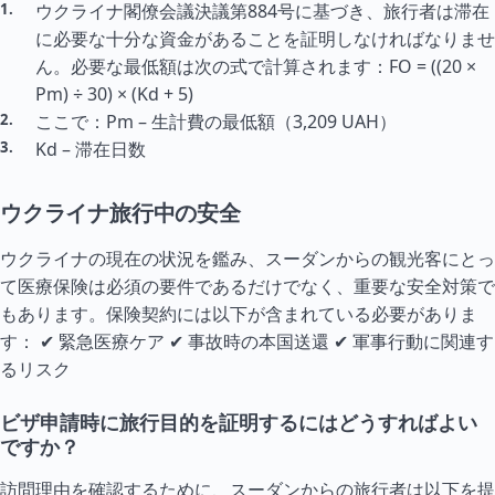
ウクライナ閣僚会議決議第884号に基づき、旅行者は滞在
に必要な十分な資金があることを証明しなければなりませ
ん。必要な最低額は次の式で計算されます：FO = ((20 ×
Pm) ÷ 30) × (Kd + 5)
ここで：Pm – 生計費の最低額（3,209 UAH）
Kd – 滞在日数
ウクライナ旅行中の安全
ウクライナの現在の状況を鑑み、スーダンからの観光客にとっ
て医療保険は必須の要件であるだけでなく、重要な安全対策で
もあります。保険契約には以下が含まれている必要がありま
す： ✔ 緊急医療ケア ✔ 事故時の本国送還 ✔ 軍事行動に関連す
るリスク
ビザ申請時に旅行目的を証明するにはどうすればよい
ですか？
訪問理由を確認するために、スーダンからの旅行者は以下を提