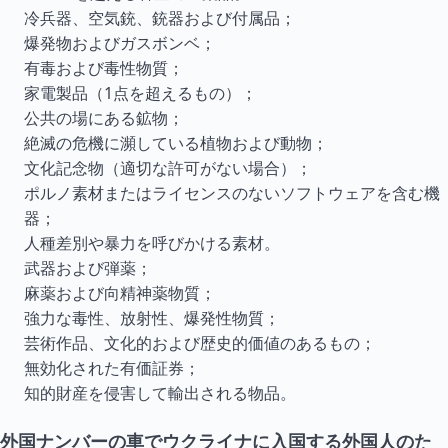
冷兵器、空気銃、銃器および付属品；
爆発物およびガスボンベ；
有毒および毒性物質；
家電製品（1点を超えるもの）；
公共の場にある鉱物；
絶滅の危機に瀕している植物および動物；
文化記念物（適切な許可がない場合）；
ポルノ素材またはライセンスのないソフトウェアを含む機
器；
人種差別や暴力を呼びかける素材。
武器および弾薬；
麻薬および向精神薬物質；
強力な毒性、放射性、爆発性物質；
芸術作品、文化的および歴史的価値のあるもの；
無効化された有価証券；
知的財産を侵害して輸出される物品。
外国ナンバーの車でウクライナに入国する外国人のた