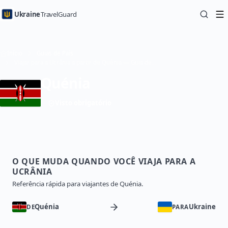
Ukraine
TravelGuard
Início
Guias de País
Viajar para a Ucrânia a partir de Quénia — Guia de Viagem
Quénia
Visto obrigatório
O QUE MUDA QUANDO VOCÊ VIAJA PARA A
UCRÂNIA
Referência rápida para viajantes de Quénia.
Quénia
Ukraine
DE
PARA