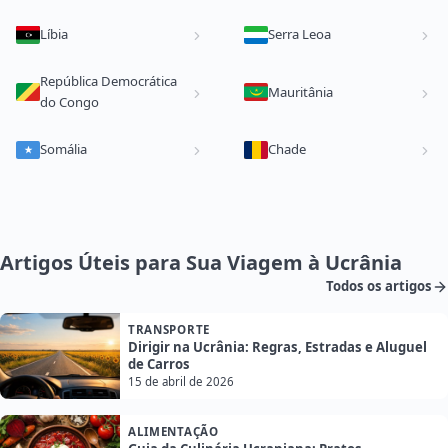
Líbia
Serra Leoa
República Democrática
Mauritânia
do Congo
Somália
Chade
Artigos Úteis para Sua Viagem à Ucrânia
Todos os artigos
TRANSPORTE
Dirigir na Ucrânia: Regras, Estradas e Aluguel
de Carros
15 de abril de 2026
ALIMENTAÇÃO