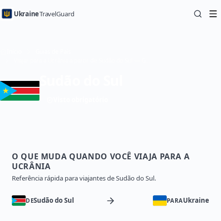
Ukraine
TravelGuard
Início
Guias de País
Viajar para a Ucrânia a partir de Sudão do Sul — Guia de Viagem
Sudão do Sul
Visto obrigatório
O QUE MUDA QUANDO VOCÊ VIAJA PARA A
UCRÂNIA
Referência rápida para viajantes de Sudão do Sul.
Sudão do Sul
Ukraine
DE
PARA