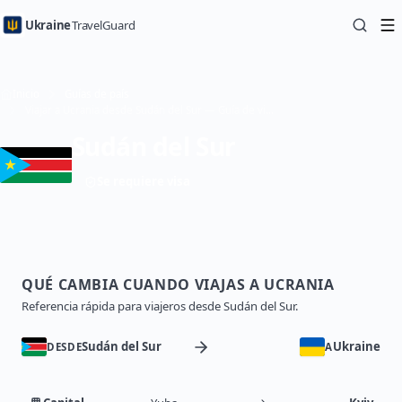
Ukraine
TravelGuard
Inicio
Guías de país
Viajar a Ucrania desde Sudán del Sur — Guía de viaje
Sudán del Sur
Se requiere visa
QUÉ CAMBIA CUANDO VIAJAS A UCRANIA
Referencia rápida para viajeros desde Sudán del Sur.
Sudán del Sur
Ukraine
DESDE
A