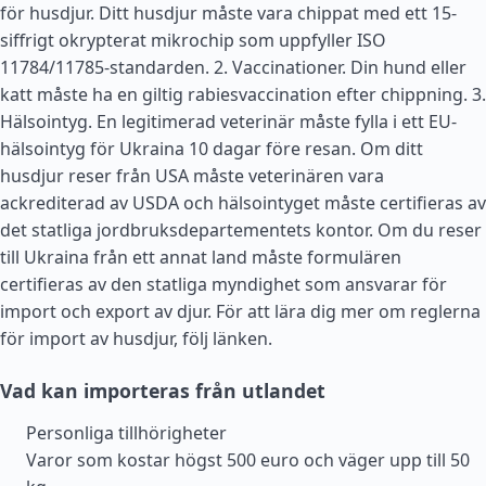
för husdjur. Ditt husdjur måste vara chippat med ett 15-
siffrigt okrypterat mikrochip som uppfyller ISO
11784/11785-standarden. 2. Vaccinationer. Din hund eller
katt måste ha en giltig rabiesvaccination efter chippning. 3.
Hälsointyg. En legitimerad veterinär måste fylla i ett EU-
hälsointyg för Ukraina 10 dagar före resan. Om ditt
husdjur reser från
USA
måste veterinären vara
ackrediterad av USDA och hälsointyget måste certifieras av
det statliga jordbruksdepartementets kontor. Om du reser
till Ukraina från ett annat land måste formulären
certifieras av den statliga myndighet som ansvarar för
import och export av djur. För att lära dig mer om reglerna
för import av husdjur, följ länken.
Vad kan importeras från utlandet
Personliga tillhörigheter
Varor som kostar högst 500 euro och väger upp till 50