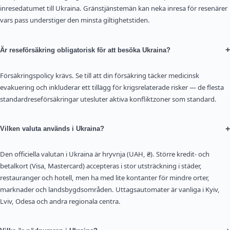
inresedatumet till Ukraina. Gränstjänstemän kan neka inresa för resenärer
vars pass understiger den minsta giltighetstiden.
+
Är reseförsäkring obligatorisk för att besöka Ukraina?
Försäkringspolicy krävs. Se till att din försäkring täcker medicinsk
evakuering och inkluderar ett tillägg för krigsrelaterade risker — de flesta
standardreseförsäkringar utesluter aktiva konfliktzoner som standard.
+
Vilken valuta används i Ukraina?
Den officiella valutan i Ukraina är hryvnja (UAH, ₴). Större kredit- och
betalkort (Visa, Mastercard) accepteras i stor utsträckning i städer,
restauranger och hotell, men ha med lite kontanter för mindre orter,
marknader och landsbygdsområden. Uttagsautomater är vanliga i Kyiv,
Lviv, Odesa och andra regionala centra.