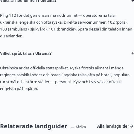
+
Vilka är nödnumren i Ukraina?
Ring 112 för det gemensamma nödnumret — operatörerna talar
ukrainska, engelska och ofta ryska. Direkta servicenummer: 102 (polis),
103 (ambulans / sjukvård), 101 (brandkår). Spara dessa i din telefon innan
du anländer.
+
Vilket språk talas i Ukraina?
Ukrainska är det officiella statsspråket. Ryska förstås allmänt i många
regioner, särskilt i söder och öster. Engelska talas ofta på hotell, populära
turistmål och i större städer — personal i Kyiv och Lviv växlar ofta till
engelska på begäran.
Relaterade landguider
Alla landsguider
— Afrika