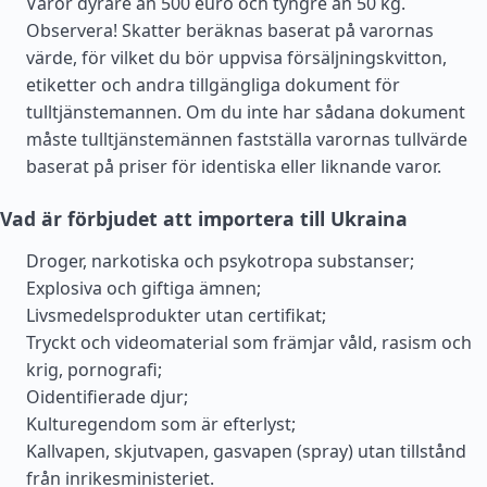
Varor dyrare än 500 euro och tyngre än 50 kg.
Observera! Skatter beräknas baserat på varornas
värde, för vilket du bör uppvisa försäljningskvitton,
etiketter och andra tillgängliga dokument för
tulltjänstemannen. Om du inte har sådana dokument
måste tulltjänstemännen fastställa varornas tullvärde
baserat på priser för identiska eller liknande varor.
Vad är förbjudet att importera till Ukraina
Droger, narkotiska och psykotropa substanser;
Explosiva och giftiga ämnen;
Livsmedelsprodukter utan certifikat;
Tryckt och videomaterial som främjar våld, rasism och
krig, pornografi;
Oidentifierade djur;
Kulturegendom som är efterlyst;
Kallvapen, skjutvapen, gasvapen (spray) utan tillstånd
från inrikesministeriet.