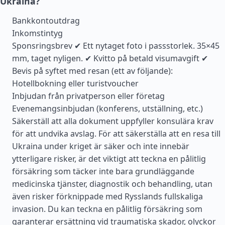
Ukraina?
Bankkontoutdrag
Inkomstintyg
Sponsringsbrev ✔ Ett nytaget foto i passstorlek. 35×45
mm, taget nyligen. ✔ Kvitto på betald visumavgift ✔
Bevis på syftet med resan (ett av följande):
Hotellbokning eller turistvoucher
Inbjudan från privatperson eller företag
Evenemangsinbjudan (konferens, utställning, etc.)
Säkerställ att alla dokument uppfyller konsulära krav
för att undvika avslag. För att säkerställa att en resa till
Ukraina under kriget är säker och inte innebär
ytterligare risker, är det viktigt att teckna en pålitlig
försäkring som täcker inte bara grundläggande
medicinska tjänster, diagnostik och behandling, utan
även risker förknippade med Rysslands fullskaliga
invasion. Du kan teckna en pålitlig försäkring som
garanterar ersättning vid traumatiska skador, olyckor