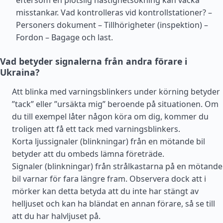
eftersom en plötslig hastighetsökning kan väcka
misstankar. Vad kontrolleras vid kontrollstationer? –
Personers dokument – Tillhörigheter (inspektion) –
Fordon – Bagage och last.
Vad betyder signalerna från andra förare i
Ukraina?
Att blinka med varningsblinkers under körning betyder
”tack” eller ”ursäkta mig” beroende på situationen. Om
du till exempel låter någon köra om dig, kommer du
troligen att få ett tack med varningsblinkers.
Korta ljussignaler (blinkningar) från en mötande bil
betyder att du ombeds lämna företräde.
Signaler (blinkningar) från strålkastarna på en mötande
bil varnar för fara längre fram. Observera dock att i
mörker kan detta betyda att du inte har stängt av
helljuset och kan ha bländat en annan förare, så se till
att du har halvljuset på.