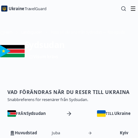
Ukraine
TravelGuard
Hem
Landsguider
Resa till Ukraina från Sydsudan — Reseguide
Sydsudan
Visum krävs
VAD FÖRÄNDRAS NÄR DU RESER TILL UKRAINA
Snabbreferens för resenärer från Sydsudan.
Sydsudan
Ukraine
FRÅN
TILL
Huvudstad
Juba
Kyiv