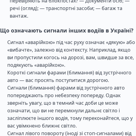
перевіряють на блокпостах? — Документи осіб; —
речі (огляд); — транспортні засоби; — багаж та
вантаж.
Що означають сигнали інших водіїв в Україні?
Сигнал «аварійкою» під час руху означає «дякую» або
«вибачте», залежно від контексту. Наприклад, якщо
ви пропустили когось на дорозі, вам, швидше за все,
подякують «аварійкою».
Короткі сигнали фарами (блимання) від зустрічного
авто — вас просять поступитися дорогою.
Сигнали (блимання) фарами від зустрічного авто
попереджають про небезпеку попереду. Однак
зверніть увагу, що в темний час доби це може
означати, що ви не перемкнули дальнє світло і
засліплюєте іншого водія, тому переконайтеся, що у
вас увімкнено ближнє світло.
Сигнал лівого повороту (іноді зі стоп-сигналами) від