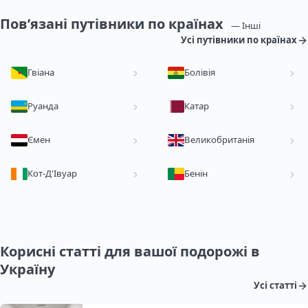
Пов’язані путівники по країнах
— Інші
Усі путівники по країнах
Гвіана
Болівія
Руанда
Катар
Ємен
Великобританія
Кот-Д'Івуар
Бенін
Корисні статті для вашої подорожі в
Україну
Усі статті