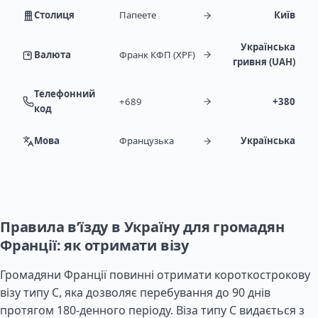
Столиця
Папеете
Київ
Українська
Валюта
Франк КФП (XPF)
гривня (UAH)
Телефонний
+689
+380
код
Мова
Французька
Українська
Правила в’їзду в Україну для громадян
Франції: як отримати візу
Громадяни Франції повинні отримати короткострокову
візу типу C, яка дозволяє перебування до 90 днів
протягом 180-денного періоду. Віза типу C видається з