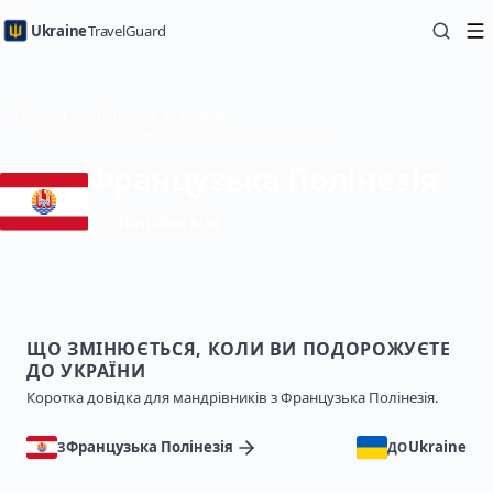
Ukraine
TravelGuard
Головна
Путівники по країнах
Подорож до України з Французька Полінезія — Путівник
Французька Полінезія
Потрібна віза
ЩО ЗМІНЮЄТЬСЯ, КОЛИ ВИ ПОДОРОЖУЄТЕ
ДО УКРАЇНИ
Коротка довідка для мандрівників з Французька Полінезія.
Французька Полінезія
Ukraine
З
ДО