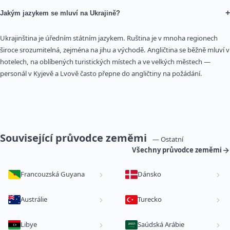
+
Jakým jazykem se mluví na Ukrajině?
Ukrajinština je úředním státním jazykem. Ruština je v mnoha regionech
široce srozumitelná, zejména na jihu a východě. Angličtina se běžně mluví v
hotelech, na oblíbených turistických místech a ve velkých městech —
personál v Kyjevě a Lvově často přepne do angličtiny na požádání.
Související průvodce zeměmi
— Ostatní
Všechny průvodce zeměmi
Francouzská Guyana
Dánsko
Austrálie
Turecko
Libye
Saúdská Arábie