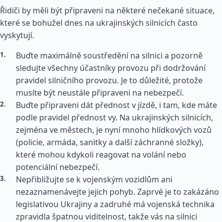
Řidiči by měli být připraveni na některé nečekané situace,
které se bohužel dnes na ukrajinských silnicích často
vyskytují.
Buďte maximálně soustředění na silnici a pozorně
sledujte všechny účastníky provozu při dodržování
pravidel silničního provozu. Je to důležité, protože
musíte být neustále připraveni na nebezpečí.
Buďte připraveni dát přednost v jízdě, i tam, kde máte
podle pravidel přednost vy. Na ukrajinských silnicích,
zejména ve městech, je nyní mnoho hlídkových vozů
(policie, armáda, sanitky a další záchranné složky),
které mohou kdykoli reagovat na volání nebo
potenciální nebezpečí.
Nepřibližujte se k vojenským vozidlům ani
nezaznamenávejte jejich pohyb. Zaprvé je to zakázáno
legislativou Ukrajiny a zadruhé má vojenská technika
zpravidla špatnou viditelnost, takže vás na silnici