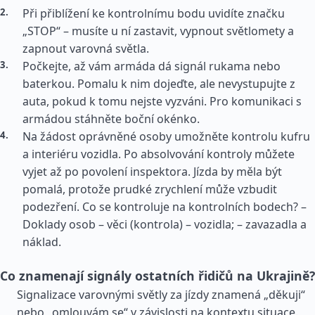
Při přiblížení ke kontrolnímu bodu uvidíte značku
„STOP“ – musíte u ní zastavit, vypnout světlomety a
zapnout varovná světla.
Počkejte, až vám armáda dá signál rukama nebo
baterkou. Pomalu k nim dojeďte, ale nevystupujte z
auta, pokud k tomu nejste vyzváni. Pro komunikaci s
armádou stáhněte boční okénko.
Na žádost oprávněné osoby umožněte kontrolu kufru
a interiéru vozidla. Po absolvování kontroly můžete
vyjet až po povolení inspektora. Jízda by měla být
pomalá, protože prudké zrychlení může vzbudit
podezření. Co se kontroluje na kontrolních bodech? –
Doklady osob – věci (kontrola) – vozidla; – zavazadla a
náklad.
Co znamenají signály ostatních řidičů na Ukrajině?
Signalizace varovnými světly za jízdy znamená „děkuji“
nebo „omlouvám se“ v závislosti na kontextu situace.