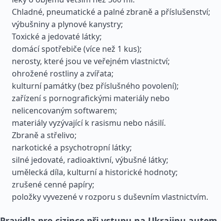
Chladné, pneumatické a palné zbraně a příslušenství;
výbušniny a plynové kanystry;
Toxické a jedovaté látky;
domácí spotřebiče (více než 1 kus);
nerosty, které jsou ve veřejném vlastnictví;
ohrožené rostliny a zvířata;
kulturní památky (bez příslušného povolení);
zařízení s pornografickými materiály nebo
nelicencovaným softwarem;
materiály vyzývající k rasismu nebo násilí.
Zbraně a střelivo;
narkotické a psychotropní látky;
silné jedovaté, radioaktivní, výbušné látky;
umělecká díla, kulturní a historické hodnoty;
zrušené cenné papíry;
položky vyvezené v rozporu s duševním vlastnictvím.
Pravidla pro cizince při vstupu na Ukrajinu autem