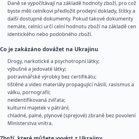
Daně se vypočítávají na základě hodnoty zboží, pro což
byste měli celníkovi předložit prodejní doklady, štítky a
další dostupné dokumenty. Pokud takové dokumenty
nemáte, celníci určí celní hodnotu zboží na základě cen
identického nebo podobného zboží.
Co je zakázáno dovážet na Ukrajinu
Drogy, narkotické a psychotropní látky;
výbušné a jedovaté látky;
potravinářské výrobky bez certifikátu;
tištěné a video materiály propagující násilí, rasismus a
válku, pornografii;
neidentifikovaná zvířata;
kulturní majetek v pátrání;
chladné, palné, plynové (sprejové) zbraně bez povolení
Ministerstva vnitra.
Zboží, které můžete vyvézt z Ukrajiny