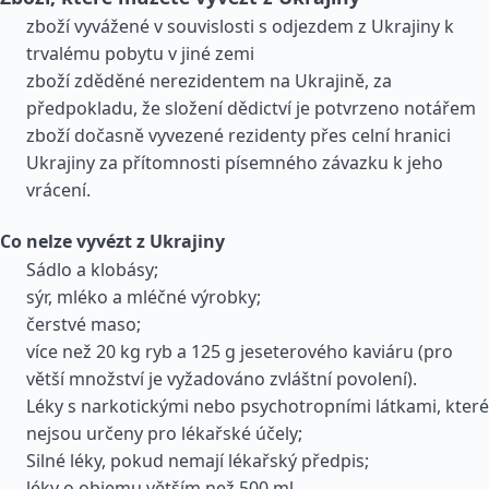
zboží vyvážené v souvislosti s odjezdem z Ukrajiny k
trvalému pobytu v jiné zemi
zboží zděděné nerezidentem na Ukrajině, za
předpokladu, že složení dědictví je potvrzeno notářem
zboží dočasně vyvezené rezidenty přes celní hranici
Ukrajiny za přítomnosti písemného závazku k jeho
vrácení.
Co nelze vyvézt z Ukrajiny
Sádlo a klobásy;
sýr, mléko a mléčné výrobky;
čerstvé maso;
více než 20 kg ryb a 125 g jeseterového kaviáru (pro
větší množství je vyžadováno zvláštní povolení).
Léky s narkotickými nebo psychotropními látkami, které
nejsou určeny pro lékařské účely;
Silné léky, pokud nemají lékařský předpis;
léky o objemu větším než 500 ml.