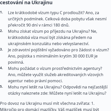
cestování na Ukrajinu
Lze krátkodobé vízum typu C prodloužit? Ano, za
určitých podmínek. Celková doba pobytu však nesmí
překročit 90 dní v rámci 180 dnů.
Mohu získat vízum po příjezdu na Ukrajinu? Ne,
krátkodobá víza musí být získána předem na
ukrajinském konzulátu nebo velvyslanectví.
Je zdravotní pojištění vyžadováno pro žádost o vízum?
Ano, pojistka s minimálním krytím 30 000 EUR je
povinná.
Mohu požádat o vízum prostřednictvím agentury?
Ano, můžete využít služeb akreditovaných vízových
agentur nebo právní pomoci.
Mohu nyní letět na Ukrajinu? Odpovědi na nejčastější
otázky naleznete zde: Můžete nyní letět na Ukrajinu?
Pro dovoz na Ukrajinu musí mít všechna zvířata: 1.
Mikročip pro domácí mazlíčky. Váš mazlíček musí být