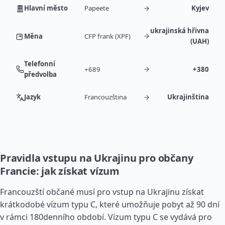
Hlavní město
Papeete
Kyjev
ukrajinská hřivna
Měna
CFP frank (XPF)
(UAH)
Telefonní
+689
+380
předvolba
Jazyk
Francouzština
Ukrajinština
Pravidla vstupu na Ukrajinu pro občany
Francie: jak získat vízum
Francouzští občané musí pro vstup na Ukrajinu získat
krátkodobé vízum typu C, které umožňuje pobyt až 90 dní
v rámci 180denního období. Vízum typu C se vydává pro