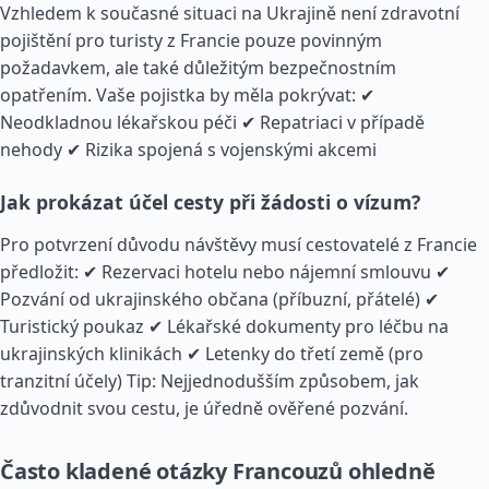
Vzhledem k současné situaci na Ukrajině není zdravotní
pojištění pro turisty z
Francie
pouze povinným
požadavkem, ale také důležitým bezpečnostním
opatřením. Vaše pojistka by měla pokrývat: ✔
Neodkladnou lékařskou péči ✔ Repatriaci v případě
nehody ✔ Rizika spojená s vojenskými akcemi
Jak prokázat účel cesty při žádosti o vízum?
Pro potvrzení důvodu návštěvy musí cestovatelé z
Francie
předložit: ✔ Rezervaci hotelu nebo nájemní smlouvu ✔
Pozvání od ukrajinského občana (příbuzní, přátelé) ✔
Turistický poukaz ✔ Lékařské dokumenty pro léčbu na
ukrajinských klinikách ✔ Letenky do třetí země (pro
tranzitní účely) Tip: Nejjednodušším způsobem, jak
zdůvodnit svou cestu, je úředně ověřené pozvání.
Často kladené otázky Francouzů ohledně