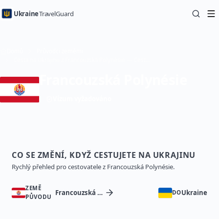
Ukraine
TravelGuard
Domů
Průvodci zeměmi
Cesta na Ukrajinu z Francouzská Polynésie — Cestovní průvodce
Francouzská Polynésie
Vízum vyžadováno
CO SE ZMĚNÍ, KDYŽ CESTUJETE NA UKRAJINU
Rychlý přehled pro cestovatele z Francouzská Polynésie.
ZEMĚ
Francouzská Polynésie
Ukraine
DO
PŮVODU