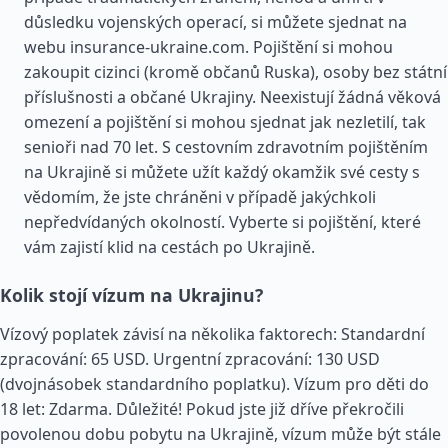
důsledku vojenských operací, si můžete sjednat na
webu insurance-ukraine.com. Pojištění si mohou
zakoupit cizinci (kromě občanů Ruska), osoby bez státní
příslušnosti a občané Ukrajiny. Neexistují žádná věková
omezení a pojištění si mohou sjednat jak nezletilí, tak
senioři nad 70 let. S cestovním zdravotním pojištěním
na Ukrajině si můžete užít každý okamžik své cesty s
vědomím, že jste chráněni v případě jakýchkoli
nepředvídaných okolností. Vyberte si pojištění, které
vám zajistí klid na cestách po Ukrajině.
Kolik stojí vízum na Ukrajinu?
Vízový poplatek závisí na několika faktorech: Standardní
zpracování: 65 USD. Urgentní zpracování: 130 USD
(dvojnásobek standardního poplatku). Vízum pro děti do
18 let: Zdarma. Důležité! Pokud jste již dříve překročili
povolenou dobu pobytu na Ukrajině, vízum může být stále