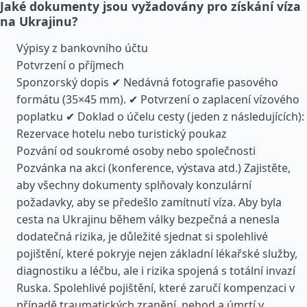
Jaké dokumenty jsou vyžadovány pro získání víza
na Ukrajinu?
Výpisy z bankovního účtu
Potvrzení o příjmech
Sponzorský dopis ✔ Nedávná fotografie pasového
formátu (35×45 mm). ✔ Potvrzení o zaplacení vízového
poplatku ✔ Doklad o účelu cesty (jeden z následujících):
Rezervace hotelu nebo turistický poukaz
Pozvání od soukromé osoby nebo společnosti
Pozvánka na akci (konference, výstava atd.) Zajistěte,
aby všechny dokumenty splňovaly konzulární
požadavky, aby se předešlo zamítnutí víza. Aby byla
cesta na Ukrajinu během války bezpečná a nenesla
dodatečná rizika, je důležité sjednat si spolehlivé
pojištění, které pokryje nejen základní lékařské služby,
diagnostiku a léčbu, ale i rizika spojená s totální invazí
Ruska. Spolehlivé pojištění, které zaručí kompenzaci v
případě traumatických zranění, nehod a úmrtí v