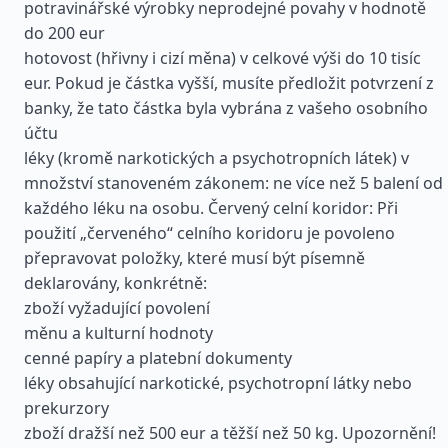
potravinářské výrobky neprodejné povahy v hodnotě
do 200 eur
hotovost (hřivny i cizí měna) v celkové výši do 10 tisíc
eur. Pokud je částka vyšší, musíte předložit potvrzení z
banky, že tato částka byla vybrána z vašeho osobního
účtu
léky (kromě narkotických a psychotropních látek) v
množství stanoveném zákonem: ne více než 5 balení od
každého léku na osobu. Červený celní koridor: Při
použití „červeného“ celního koridoru je povoleno
přepravovat položky, které musí být písemně
deklarovány, konkrétně:
zboží vyžadující povolení
měnu a kulturní hodnoty
cenné papíry a platební dokumenty
léky obsahující narkotické, psychotropní látky nebo
prekurzory
zboží dražší než 500 eur a těžší než 50 kg. Upozornění!