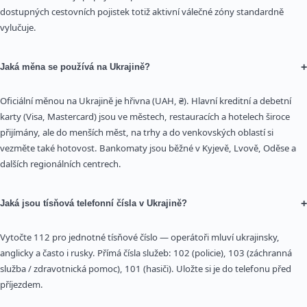
dostupných cestovních pojistek totiž aktivní válečné zóny standardně
vylučuje.
+
Jaká měna se používá na Ukrajině?
Oficiální měnou na Ukrajině je hřivna (UAH, ₴). Hlavní kreditní a debetní
karty (Visa, Mastercard) jsou ve městech, restauracích a hotelech široce
přijímány, ale do menších měst, na trhy a do venkovských oblastí si
vezměte také hotovost. Bankomaty jsou běžné v Kyjevě, Lvově, Oděse a
dalších regionálních centrech.
+
Jaká jsou tísňová telefonní čísla v Ukrajině?
Vytočte 112 pro jednotné tísňové číslo — operátoři mluví ukrajinsky,
anglicky a často i rusky. Přímá čísla služeb: 102 (policie), 103 (záchranná
služba / zdravotnická pomoc), 101 (hasiči). Uložte si je do telefonu před
příjezdem.