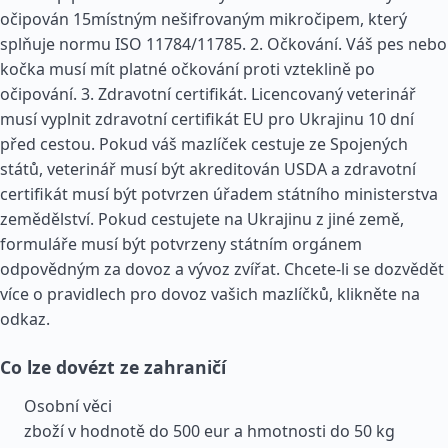
očipován 15místným nešifrovaným mikročipem, který
splňuje normu ISO 11784/11785. 2. Očkování. Váš pes nebo
kočka musí mít platné očkování proti vzteklině po
očipování. 3. Zdravotní certifikát. Licencovaný veterinář
musí vyplnit zdravotní certifikát EU pro Ukrajinu 10 dní
před cestou. Pokud váš mazlíček cestuje ze Spojených
států, veterinář musí být akreditován USDA a zdravotní
certifikát musí být potvrzen úřadem státního ministerstva
zemědělství. Pokud cestujete na Ukrajinu z jiné země,
formuláře musí být potvrzeny státním orgánem
odpovědným za dovoz a vývoz zvířat. Chcete-li se dozvědět
více o pravidlech pro dovoz vašich mazlíčků, klikněte na
odkaz.
Co lze dovézt ze zahraničí
Osobní věci
zboží v hodnotě do 500 eur a hmotnosti do 50 kg