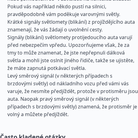
Pokud vás například někdo pustí na silnici,
pravděpodobně vám poděkuje varovnými světly.
Krátké signály světlomety (blikání) z projíždějícího auta
znamenají, že vás žádají o uvolnění cesty.
Signály (blikání) světlomety protijedoucího auta varují
před nebezpečím vpředu. Upozorňujeme však, že za
tmy to může znamenat, že jste nepřepnuli dálková
světla a mohli jste oslnit jiného řidiče, takže se ujistěte,
že máte zapnutá potkávací světla.
Levý směrový signál (v některých případech s
brzdovými světly) od nákladního vozu před vámi vás
varuje, že nesmíte předjíždět, protože v protisměru jsou
auta. Naopak pravý směrový signál (v některých
případech s brzdovými světly) znamená, že protisměr je
volný a můžete předjíždět.
Často kladené otázky