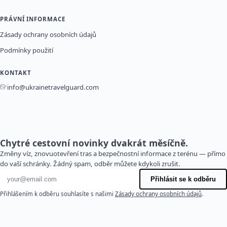
PRÁVNÍ INFORMACE
Zásady ochrany osobních údajů
Podmínky použití
KONTAKT
info@ukrainetravelguard.com
Chytré cestovní novinky dvakrát měsíčně.
Změny víz, znovuotevření tras a bezpečnostní informace z terénu — přímo
do vaší schránky. Žádný spam, odběr můžete kdykoli zrušit.
E-mailová adresa
Přihlásit se k odběru
Přihlášením k odběru souhlasíte s našimi
Zásady ochrany osobních údajů
.