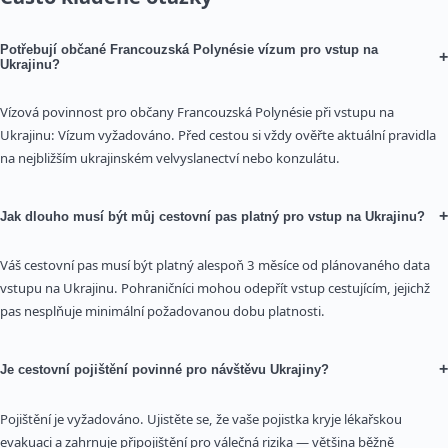
Potřebují občané Francouzská Polynésie vízum pro vstup na
+
Ukrajinu?
Vízová povinnost pro občany Francouzská Polynésie při vstupu na
Ukrajinu: Vízum vyžadováno. Před cestou si vždy ověřte aktuální pravidla
na nejbližším ukrajinském velvyslanectví nebo konzulátu.
+
Jak dlouho musí být můj cestovní pas platný pro vstup na Ukrajinu?
Váš cestovní pas musí být platný alespoň 3 měsíce od plánovaného data
vstupu na Ukrajinu. Pohraničníci mohou odepřít vstup cestujícím, jejichž
pas nesplňuje minimální požadovanou dobu platnosti.
+
Je cestovní pojištění povinné pro návštěvu Ukrajiny?
Pojištění je vyžadováno. Ujistěte se, že vaše pojistka kryje lékařskou
evakuaci a zahrnuje připojištění pro válečná rizika — většina běžně