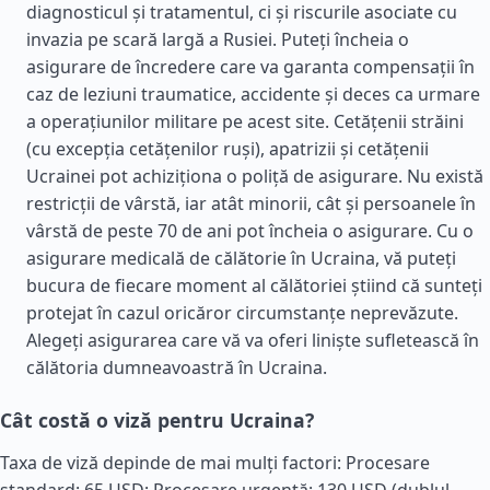
diagnosticul și tratamentul, ci și riscurile asociate cu
invazia pe scară largă a Rusiei. Puteți încheia o
asigurare de încredere care va garanta compensații în
caz de leziuni traumatice, accidente și deces ca urmare
a operațiunilor militare pe acest site. Cetățenii străini
(cu excepția cetățenilor ruși), apatrizii și cetățenii
Ucrainei pot achiziționa o poliță de asigurare. Nu există
restricții de vârstă, iar atât minorii, cât și persoanele în
vârstă de peste 70 de ani pot încheia o asigurare. Cu o
asigurare medicală de călătorie în Ucraina, vă puteți
bucura de fiecare moment al călătoriei știind că sunteți
protejat în cazul oricăror circumstanțe neprevăzute.
Alegeți asigurarea care vă va oferi liniște sufletească în
călătoria dumneavoastră în Ucraina.
Cât costă o viză pentru Ucraina?
Taxa de viză depinde de mai mulți factori: Procesare