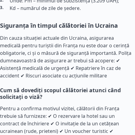
Unde: Pm – minimul de subzistență (3.209 UAH);
Kd – numărul de zile de ședere.
Siguranța în timpul călătoriei în Ucraina
Din cauza situației actuale din Ucraina, asigurarea
medicală pentru turiștii din
Franța
nu este doar o cerință
obligatorie, ci și o măsură de siguranță importantă. Polița
dumneavoastră de asigurare ar trebui să acopere: ✔
Asistență medicală de urgență ✔ Repatriere în caz de
accident ✔ Riscuri asociate cu acțiunile militare
Cum să dovediți scopul călătoriei atunci când
solicitați o viză?
Pentru a confirma motivul vizitei, călătorii din
Franța
trebuie să furnizeze: ✔ O rezervare la hotel sau un
contract de închiriere ✔ O invitație de la un cetățean
ucrainean (rude, prieteni) ✔ Un voucher turistic ✔