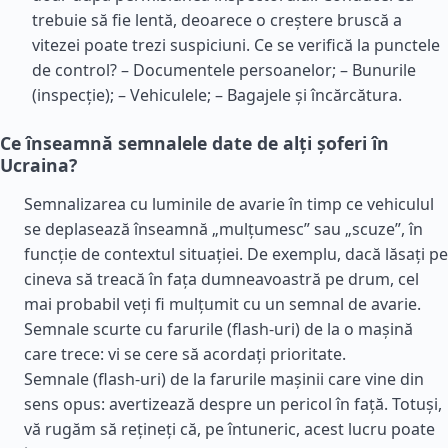
trebuie să fie lentă, deoarece o creștere bruscă a
vitezei poate trezi suspiciuni. Ce se verifică la punctele
de control? – Documentele persoanelor; – Bunurile
(inspecție); – Vehiculele; – Bagajele și încărcătura.
Ce înseamnă semnalele date de alți șoferi în
Ucraina?
Semnalizarea cu luminile de avarie în timp ce vehiculul
se deplasează înseamnă „mulțumesc” sau „scuze”, în
funcție de contextul situației. De exemplu, dacă lăsați pe
cineva să treacă în fața dumneavoastră pe drum, cel
mai probabil veți fi mulțumit cu un semnal de avarie.
Semnale scurte cu farurile (flash-uri) de la o mașină
care trece: vi se cere să acordați prioritate.
Semnale (flash-uri) de la farurile mașinii care vine din
sens opus: avertizează despre un pericol în față. Totuși,
vă rugăm să rețineți că, pe întuneric, acest lucru poate