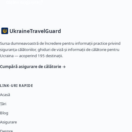
Obține asigurare
Ukraine
TravelGuard
Sursa dumneavoastră de încredere pentru informații practice privind
siguranța călătoriilor, ghiduri de viză și informații de călătorie pentru
Ucraina — acoperind 195 destinații.
Cumpără asigurare de călătorie →
LINK-URI RAPIDE
Acasă
Țări
Blog
Asigurare
Despre