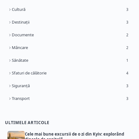
Cultură
3
Destinații
3
Documente
2
Mâncare
2
Sănătate
1
Sfaturi de călătorie
4
Siguranță
3
Transport
3
ULTIMELE ARTICOLE
Cele mai bune excursii de o zi din Kyiv: explorând