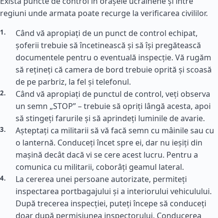
Există puncte de control în orașele ucrainene și între
regiuni unde armata poate recurge la verificarea civililor.
Când vă apropiați de un punct de control echipat,
șoferii trebuie să încetinească și să își pregătească
documentele pentru o eventuală inspecție. Vă rugăm
să rețineți că camera de bord trebuie oprită și scoasă
de pe parbriz, la fel și telefonul.
Când vă apropiați de punctul de control, veți observa
un semn „STOP” – trebuie să opriți lângă acesta, apoi
să stingeți farurile și să aprindeți luminile de avarie.
Așteptați ca militarii să vă facă semn cu mâinile sau cu
o lanternă. Conduceți încet spre ei, dar nu ieșiți din
mașină decât dacă vi se cere acest lucru. Pentru a
comunica cu militarii, coborâți geamul lateral.
La cererea unei persoane autorizate, permiteți
inspectarea portbagajului și a interiorului vehiculului.
După trecerea inspecției, puteți începe să conduceți
doar după permisiunea inspectorului. Conducerea