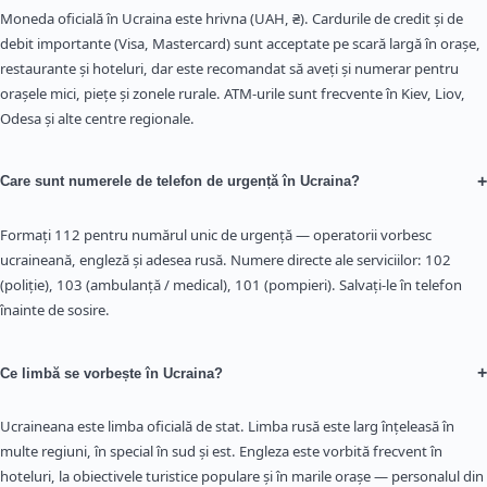
Moneda oficială în Ucraina este hrivna (UAH, ₴). Cardurile de credit și de
debit importante (Visa, Mastercard) sunt acceptate pe scară largă în orașe,
restaurante și hoteluri, dar este recomandat să aveți și numerar pentru
orașele mici, piețe și zonele rurale. ATM-urile sunt frecvente în Kiev, Liov,
Odesa și alte centre regionale.
+
Care sunt numerele de telefon de urgență în Ucraina?
Formați 112 pentru numărul unic de urgență — operatorii vorbesc
ucraineană, engleză și adesea rusă. Numere directe ale serviciilor: 102
(poliție), 103 (ambulanță / medical), 101 (pompieri). Salvați-le în telefon
înainte de sosire.
+
Ce limbă se vorbește în Ucraina?
Ucraineana este limba oficială de stat. Limba rusă este larg înțeleasă în
multe regiuni, în special în sud și est. Engleza este vorbită frecvent în
hoteluri, la obiectivele turistice populare și în marile orașe — personalul din