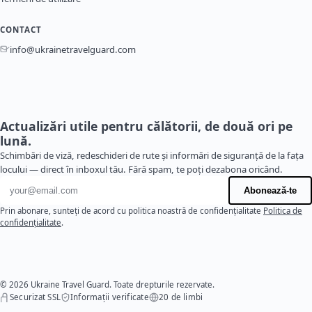
CONTACT
info@ukrainetravelguard.com
Actualizări utile pentru călătorii, de două ori pe
lună.
Schimbări de viză, redeschideri de rute și informări de siguranță de la fața
locului — direct în inboxul tău. Fără spam, te poți dezabona oricând.
Adresă de e-mail
Abonează-te
Prin abonare, sunteți de acord cu politica noastră de confidențialitate
Politica de
confidențialitate
.
© 2026 Ukraine Travel Guard. Toate drepturile rezervate.
Securizat SSL
Informații verificate
20 de limbi