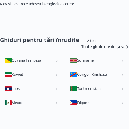
Kiev și Lviv trece adesea la engleză la cerere.
Ghiduri pentru țări înrudite
— Altele
Toate ghidurile de țară
Guyana Franceză
Suriname
Kuweit
Congo - Kinshasa
Laos
Turkmenistan
Mexic
Filipine