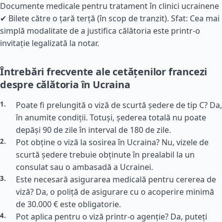
Documente medicale pentru tratament în clinici ucrainene
✔ Bilete către o țară terță (în scop de tranzit). Sfat: Cea mai
simplă modalitate de a justifica călătoria este printr-o
invitație legalizată la notar.
Întrebări frecvente ale cetățenilor francezi
despre călătoria în Ucraina
Poate fi prelungită o viză de scurtă ședere de tip C? Da,
în anumite condiții. Totuși, șederea totală nu poate
depăși 90 de zile în interval de 180 de zile.
Pot obține o viză la sosirea în Ucraina? Nu, vizele de
scurtă ședere trebuie obținute în prealabil la un
consulat sau o ambasadă a Ucrainei.
Este necesară asigurarea medicală pentru cererea de
viză? Da, o poliță de asigurare cu o acoperire minimă
de 30.000 € este obligatorie.
Pot aplica pentru o viză printr-o agenție? Da, puteți