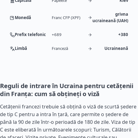
Capitală
Papeete
Kiev
grivna
Monedă
Franc CFP (XPF)
ucraineană (UAH)
Prefix telefonic
+689
+380
Limbă
Franceză
Ucraineană
Reguli de intrare în Ucraina pentru cetățenii
din Franța: cum să obțineți o viză
Cetățenii francezi trebuie să obțină o viză de scurtă ședere
de tip C pentru a intra în țară, care permite o ședere de
până la 90 de zile într-o perioadă de 180 de zile. Viza de tip
C este eliberată în următoarele scopuri: Turism, Călătorii
de afaceri, Vizite private, Evenimente culturale sau