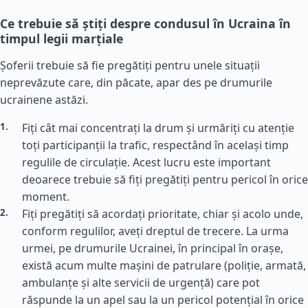
Ce trebuie să știți despre condusul în Ucraina în
timpul legii marțiale
Șoferii trebuie să fie pregătiți pentru unele situații
neprevăzute care, din păcate, apar des pe drumurile
ucrainene astăzi.
Fiți cât mai concentrați la drum și urmăriți cu atenție
toți participanții la trafic, respectând în același timp
regulile de circulație. Acest lucru este important
deoarece trebuie să fiți pregătiți pentru pericol în orice
moment.
Fiți pregătiți să acordați prioritate, chiar și acolo unde,
conform regulilor, aveți dreptul de trecere. La urma
urmei, pe drumurile Ucrainei, în principal în orașe,
există acum multe mașini de patrulare (poliție, armată,
ambulanțe și alte servicii de urgență) care pot
răspunde la un apel sau la un pericol potențial în orice