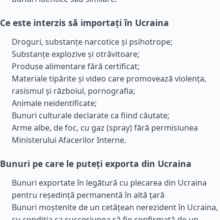
Ce este interzis să importați în Ucraina
Droguri, substanțe narcotice și psihotrope;
Substanțe explozive și otrăvitoare;
Produse alimentare fără certificat;
Materiale tipărite și video care promovează violența,
rasismul și războiul, pornografia;
Animale neidentificate;
Bunuri culturale declarate ca fiind căutate;
Arme albe, de foc, cu gaz (spray) fără permisiunea
Ministerului Afacerilor Interne.
Bunuri pe care le puteți exporta din Ucraina
Bunuri exportate în legătură cu plecarea din Ucraina
pentru reședință permanentă în altă țară
Bunuri moștenite de un cetățean nerezident în Ucraina,
cu condiția ca succesiunea să fie confirmată de un