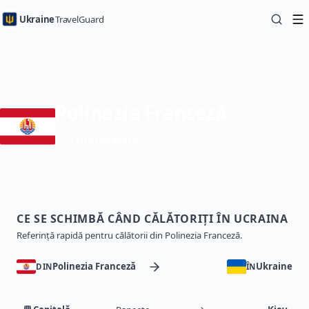
Ukraine
TravelGuard
Acasă
Ghiduri de țară
Călătorind în Ucraina din Polinezia Franceză — Ghid de călătorie
Polinezia Franceză
Viză necesară
CE SE SCHIMBĂ CÂND CĂLĂTORIȚI ÎN UCRAINA
Referință rapidă pentru călătorii din Polinezia Franceză.
Polinezia Franceză
Ukraine
DIN
ÎN