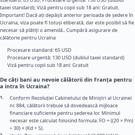
standard: 65 USD; Procesare urgentă: 130 USD (dublul
taxei standard); Viză pentru copii sub 18 ani: Gratuit.
Important! Dacă ați depășit anterior perioada de ședere în
Ucraina, viza poate fi totuși eliberată, dar este posibil să fie
necesar să plătiți o amendă..
Cumpără asigurare de
călătorie pentru Ucraina
Procesare standard: 65 USD
Procesare urgentă: 130 USD (dublul taxei standard)
Viză pentru copii sub 18 ani: Gratuit
De câți bani au nevoie călătorii din Franța pentru
a intra în Ucraina?
Conform Rezoluției Cabinetului de Miniștri al Ucrainei
nr. 884, călătorii trebuie să dovedească mijloace
financiare suficiente pentru șederea lor. Minimul
necesar este calculat folosind formula: FO = ((20 × Pm)
÷ 30) × (Kd + 5).