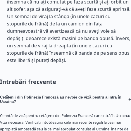
însemna că nu ați comutat pe faza scurtă și ați orbit un
alt șofer, așa că asigurați-vă că aveți faza scurtă aprinsă.
Un semnal de viraj la stânga (în unele cazuri cu
stopurile de frână) de la un camion din fața
dumneavoastră vă avertizează că nu aveți voie să
depășiți deoarece există mașini pe banda opusă. Invers,
un semnal de viraj la dreapta (în unele cazuri cu
stopurile de frână) înseamnă că banda de pe sens opus
este liberă și puteți depăși.
Întrebări frecvente
Cetățenii din Polinezia Franceză au nevoie de viză pentru a intra în
+
Ucraina?
Cerință de viză pentru cetățenii din Polinezia Franceză care intră în Ucraina:
Viză necesară. Verificați întotdeauna cele mai recente reguli la cea mai
apropiată ambasadă sau la cel mai apropiat consulat al Ucrainei înainte de