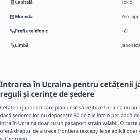
Capitală
Tokio
Monedă
Yen japo
Prefix telefonic
+81
Limbă
Japonez
Intrarea în Ucraina pentru cetățenii j
reguli și cerințe de ședere
Cetățenii japonezi care plănuiesc să viziteze Ucraina nu au 
dacă șederea lor nu depășește 90 de zile într-o perioadă de 
intra în Ucraina doar cu un pașaport străin valabil. O carte 
oferă dreptul de a trece frontiera (excepțiile se aplică doar 
și Georgiei).