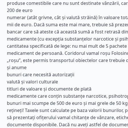
produse comestibile care nu sunt destinate vânzării, car
200 de euro
numerar (atât grivne, cât și valută străină) în valoare to
mii de euro. Dacă suma este mai mare, trebuie să prezent
bancar care să ateste că această sumă a fost retrasă di
medicamente (cu excepția substanțelor narcotice și psih
cantitatea specificată de lege: nu mai mult de 5 pachete 
medicament de persoană. Coridorul vamal roșu Folosin
„roșu”, este permis transportul obiectelor care trebuie d
și anume
bunuri care necesită autorizații
valută și valori culturale
titluri de valoare și documente de plată
medicamente care conțin substanțe narcotice, psihotro
bunuri mai scumpe de 500 de euro și mai grele de 50 kg
rețineți! Taxele sunt calculate pe baza valorii bunurilor,
să prezentați ofițerului vamal chitanțe de vânzare, etiche
documente disponibile. Dacă nu aveți astfel de document