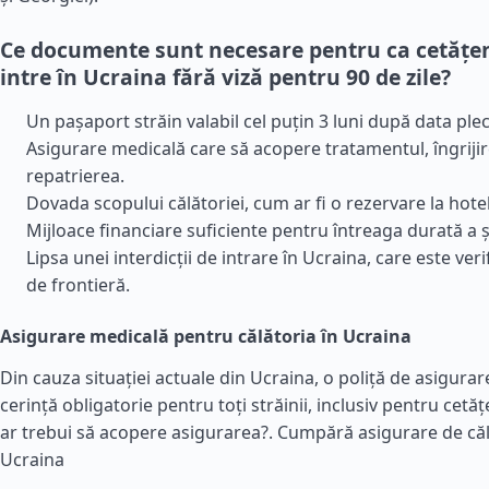
Ce documente sunt necesare pentru ca cetățen
intre în Ucraina fără viză pentru 90 de zile?
Un pașaport străin valabil cel puțin 3 luni după data plecă
Asigurare medicală care să acopere tratamentul, îngrijir
repatrierea.
Dovada scopului călătoriei, cum ar fi o rezervare la hotel
Mijloace financiare suficiente pentru întreaga durată a ș
Lipsa unei interdicții de intrare în Ucraina, care este veri
de frontieră.
Asigurare medicală pentru călătoria în Ucraina
Din cauza situației actuale din Ucraina, o poliță de asigura
cerință obligatorie pentru toți străinii, inclusiv pentru cetăț
ar trebui să acopere asigurarea?.
Cumpără asigurare de căl
Ucraina