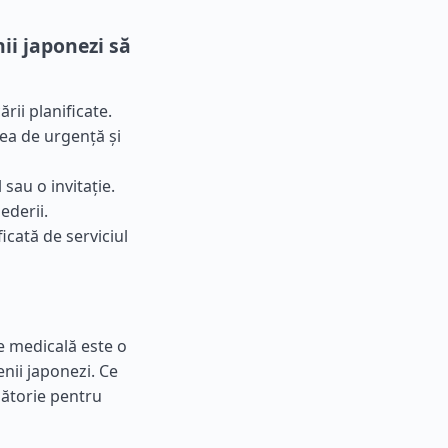
ii japonezi să
rii planificate.
ea de urgență și
 sau o invitație.
ederii.
ficată de serviciul
re medicală este o
enii japonezi. Ce
ătorie pentru