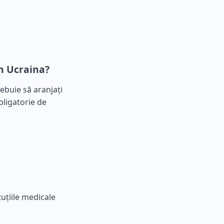
n Ucraina?
rebuie să aranjați
bligatorie de
uțiile medicale