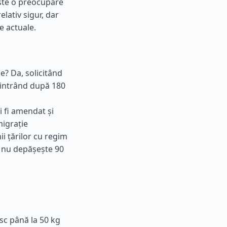
este o preocupare
lativ sigur, dar
e actuale.
e? Da, solicitând
eintrând după 180
 fi amendat și
migrație
ii țărilor cu regim
r nu depășește 90
sc până la 50 kg