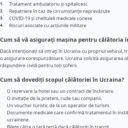
Tratament ambulatoriu și spitalicesc
Repatriere în caz de circumstanțe neprevăzute
COVID-19 și cheltuieli medicale conexe
Riscuri asociate cu acțiunile militare
Cum să vă asigurați mașina pentru călătoria î
Dacă intenționați să intrați în Ucraina cu propriul vehicul, t
o asigurare corespunzătoare. Ucraina solicită asigurarea o
răspundere civilă pentru toți șoferii.
Cum să dovediți scopul călătoriei în Ucraina?
O rezervare la hotel sau un contract de închiriere.
O invitație de la prieteni, rude sau companii.
Un voucher turistic de la un operator de turism.
Documente medicale care confirmă tratamentul în instit
ucrainene.
Bilete către o țară terță dacă călătoriți în tranzit.