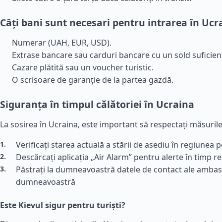
Câți bani sunt necesari pentru intrarea în Ucr
Numerar (UAH, EUR, USD).
Extrase bancare sau carduri bancare cu un sold suficien
Cazare plătită sau un voucher turistic.
O scrisoare de garanție de la partea gazdă.
Siguranța în timpul călătoriei în Ucraina
La sosirea în Ucraina, este important să respectați măsuril
Verificați starea actuală a stării de asediu în regiunea pe
Descărcați aplicația „Air Alarm” pentru alerte în timp re
Păstrați la dumneavoastră datele de contact ale ambasa
dumneavoastră
Este Kievul sigur pentru turiști?