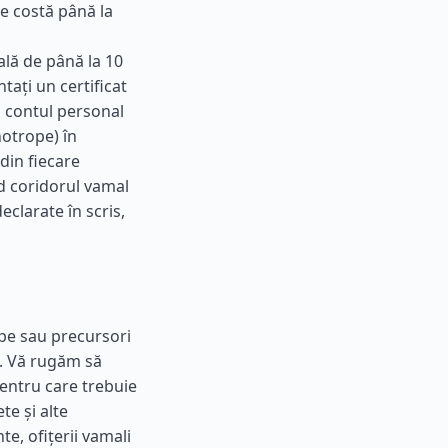
e costă până la
tală de până la 10
ați un certificat
n contul personal
otrope) în
din fiecare
d coridorul vamal
eclarate în scris,
pe sau precursori
. Vă rugăm să
 pentru care trebuie
te și alte
e, ofițerii vamali