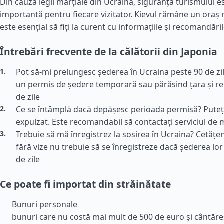
Din cauza legii marțiale din Ucraina, siguranța turismului 
importantă pentru fiecare vizitator. Kievul rămâne un oraș re
este esențial să fiți la curent cu informațiile și recomandăril
Întrebări frecvente de la călătorii din Japonia
Pot să-mi prelungesc șederea în Ucraina peste 90 de zil
un permis de ședere temporară sau părăsind țara și r
de zile
Ce se întâmplă dacă depășesc perioada permisă? Puteți
expulzat. Este recomandabil să contactați serviciul de 
Trebuie să mă înregistrez la sosirea în Ucraina? Cetățen
fără vize nu trebuie să se înregistreze dacă șederea lo
de zile
Ce poate fi importat din străinătate
Bunuri personale
bunuri care nu costă mai mult de 500 de euro și cântăre