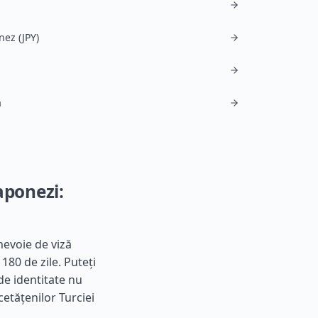
nez (JPY)
ă
aponezi:
nevoie de viză
180 de zile. Puteți
de identitate nu
cetățenilor Turciei