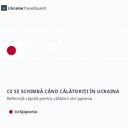
Ukraine
TravelGuard
Acasă
Ghiduri de țară
Japonia
Fără viză, până la 90 de zile în decurs de 180 de zi
CE SE SCHIMBĂ CÂND CĂLĂTORIȚI ÎN UCRAINA
Referință rapidă pentru călătorii din Japonia.
Japonia
DIN