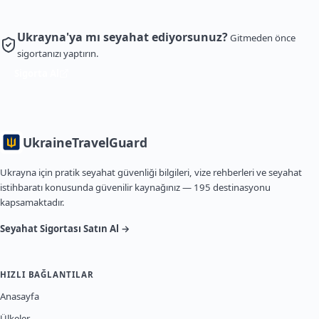
Ukrayna'ya mı seyahat ediyorsunuz?
Gitmeden önce
sigortanızı yaptırın.
Sigorta Al
Ukraine
TravelGuard
Ukrayna için pratik seyahat güvenliği bilgileri, vize rehberleri ve seyahat
istihbaratı konusunda güvenilir kaynağınız — 195 destinasyonu
kapsamaktadır.
Seyahat Sigortası Satın Al →
HIZLI BAĞLANTILAR
Anasayfa
Ülkeler