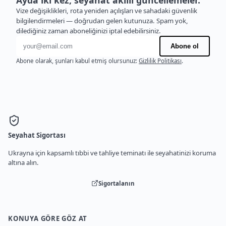
Ayda iki kez, seyahat akıllı güncellemeler.
Vize değişiklikleri, rota yeniden açılışları ve sahadaki güvenlik
bilgilendirmeleri — doğrudan gelen kutunuza. Spam yok,
dilediğiniz zaman aboneliğinizi iptal edebilirsiniz.
E-posta adresi
Abone ol
Abone olarak, şunları kabul etmiş olursunuz:
Gizlilik Politikası
.
Seyahat Sigortası
Ukrayna için kapsamlı tıbbi ve tahliye teminatı ile seyahatinizi koruma
altına alın.
Sigortalanın
KONUYA GÖRE GÖZ AT