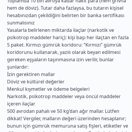
Toplamda 10 bin avroya kadar nakit para (hem grivna
hem de döviz). Tutar daha fazlaysa, bu tutarın kişisel
hesabınızdan çekildiğini belirten bir banka sertifikası
sunmalısınız
Yasalarla belirlenen miktarda ilaçlar (narkotik ve
psikotrop maddeler hariç): kişi başı her ilaçtan en fazla
5 paket. Kırmızı gümrük koridoru: “Kırmızı” gümrük
koridorunu kullanarak, yazılı olarak beyan edilmesi
gereken eşyaların taşınmasına izin verilir, bunlar
şunlardır:
İzin gerektiren mallar
Döviz ve kültürel değerler
Menkul kıymetler ve ödeme belgeleri
Narkotik, psikotrop maddeler veya öncül maddeler
içeren ilaçlar
500 avrodan pahalı ve 50 kg’dan ağır mallar. Lütfen
dikkat! Vergiler, malların değeri üzerinden hesaplanır;
bunun için gümrük memuruna satış fişleri, etiketler ve