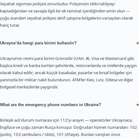
Seyahat sigortası poliçesi zorunludur. Poliçenizin tıbbi tahliyeyi
kapsadığından ve savaşla ilgili bir ek teminat içerdiğinden emin olun —
çoğu standart seyahat poliçesi aktif çatışma bölgelerini varsayılan olarak
hariç tutar.
+
Ukrayna’da hangi para birimi kullanılır?
Ukrayna’nın resmi para birimi Grivna’dır (UAH, ₴). Visa ve Mastercard gibi
başlıca kredi ve banka kartları şehirlerde, restoranlarda ve otellerde yaygın
olarak kabul edilir; ancak küçük kasabalar, pazarlar ve kırsal bölgeler için
yanınızda bir miktar nakit bulundurun. ATM’ler Kiev, Lviv, Odesa ve diğer
bölgesel merkezlerde yaygındır.
+
What are the emergency phone numbers in Ukraine?
Birleşik acil durum numarası için 112’yi arayın — operatörler Ukraynaca,
İngilizce ve çoğu zaman Rusça konuşur. Doğrudan hizmet numaraları: 102
(polis), 103 (ambulans / tıbbi), 101 (itfaiye). Bunları varıştan önce