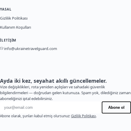
YASAL
Gizlilik Politikası
Kullanım Koşulları
İLETIŞIM
info@ukrainetravelguard.com
Ayda iki kez, seyahat akıllı güncellemeler.
Vize değişiklikleri, rota yeniden açılışları ve sahadaki güvenlik
bilgilendirmeleri — doğrudan gelen kutunuza. Spam yok, dilediğiniz zaman
aboneliğinizi iptal edebilirsiniz.
E-posta adresi
Abone ol
Abone olarak, şunları kabul etmiş olursunuz:
Gizlilik Politikası
.