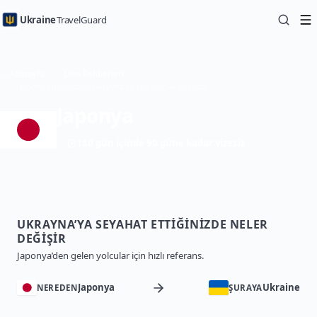
Ukraine
TravelGuard
Anasayfa
Ülke Rehberleri
Japonya üzerinden Ukrayna’ya seyahat — Seyahat Rehberi
Japonya
180 gün içinde 90 güne kadar vizesiz
UKRAYNA’YA SEYAHAT ETTIĞINIZDE NELER
DEĞIŞIR
Japonya’den gelen yolcular için hızlı referans.
Japonya
Ukraine
NEREDEN
ŞURAYA