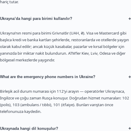
hariç tutar.
+
Ukrayna’da hangi para birimi kullanılır?
Ukrayna’nın resmi para birimi Grivna’dır (UAH, ₴). Visa ve Mastercard gibi
başlıca kredi ve banka kartları şehirlerde, restoranlarda ve otellerde yaygın
olarak kabul edilir; ancak küçük kasabalar, pazarlar ve kırsal bölgeler için
yanınızda bir miktar nakit bulundurun. ATM’ler Kiev, Lviv, Odesa ve diğer
bölgesel merkezlerde yaygındır.
+
What are the emergency phone numbers in Ukraine?
Birleşik acil durum numarası için 112’yi arayın — operatörler Ukraynaca,
İngilizce ve çoğu zaman Rusça konuşur. Doğrudan hizmet numaraları: 102
(polis), 103 (ambulans / tıbbi), 101 (itfaiye). Bunları varıştan önce
telefonunuza kaydedin.
+
Ukraynada hangi dil konuşulur?