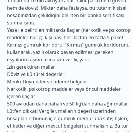
Toplamda 10 bin avroya kadar nakit para (hem grivna
hem de döviz). Miktar daha fazlaysa, bu tutarın kişisel
hesabınızdan çekildiğini belirten bir banka sertifikası
sunmalısınız
Yasa ile belirtilen miktarda ilaçlar (narkotik ve psikotrop
maddeler hariç): kişi başı her ilaçtan en fazla 5 paket.
Kırmızı gümrük koridoru: “Kırmızı” gümrük koridorunu
kullanarak, yazılı olarak beyan edilmesi gereken
eşyaların taşınmasına izin verilir, yani:
İzin gerektiren mallar
Döviz ve kültürel değerler
Menkul kıymetler ve ödeme belgeleri
Narkotik, psikotrop maddeler veya öncül maddeler
içeren ilaçlar
500 avrodan daha pahalı ve 50 kg’dan daha ağır mallar.
Lütfen dikkat! Vergiler, malların değeri üzerinden
hesaplanır; bunun için gümrük memuruna satış fişleri,
etiketler ve diğer mevcut belgeleri sunmalısınız. Bu tür