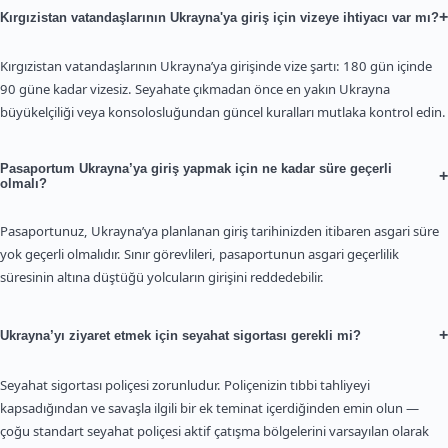
+
Kırgızistan vatandaşlarının Ukrayna'ya giriş için vizeye ihtiyacı var mı?
Kırgızistan vatandaşlarının Ukrayna’ya girişinde vize şartı: 180 gün içinde
90 güne kadar vizesiz. Seyahate çıkmadan önce en yakın Ukrayna
büyükelçiliği veya konsolosluğundan güncel kuralları mutlaka kontrol edin.
Pasaportum Ukrayna’ya giriş yapmak için ne kadar süre geçerli
+
olmalı?
Pasaportunuz, Ukrayna’ya planlanan giriş tarihinizden itibaren asgari süre
yok geçerli olmalıdır. Sınır görevlileri, pasaportunun asgari geçerlilik
süresinin altına düştüğü yolcuların girişini reddedebilir.
+
Ukrayna’yı ziyaret etmek için seyahat sigortası gerekli mi?
Seyahat sigortası poliçesi zorunludur. Poliçenizin tıbbi tahliyeyi
kapsadığından ve savaşla ilgili bir ek teminat içerdiğinden emin olun —
çoğu standart seyahat poliçesi aktif çatışma bölgelerini varsayılan olarak