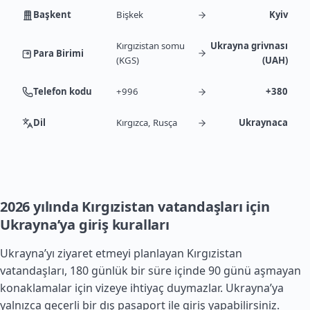
Başkent
Bişkek
Kyiv
Kırgızistan somu
Ukrayna grivnası
Para Birimi
(KGS)
(UAH)
Telefon kodu
+996
+380
Dil
Kırgızca, Rusça
Ukraynaca
2026 yılında Kırgızistan vatandaşları için
Ukrayna’ya giriş kuralları
Ukrayna’yı ziyaret etmeyi planlayan Kırgızistan
vatandaşları, 180 günlük bir süre içinde 90 günü aşmayan
konaklamalar için vizeye ihtiyaç duymazlar. Ukrayna’ya
yalnızca geçerli bir dış pasaport ile giriş yapabilirsiniz.