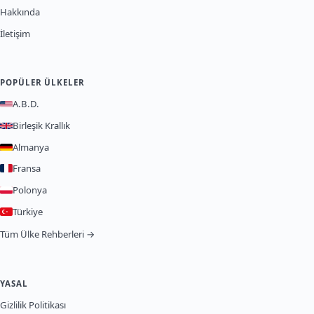
Hakkında
İletişim
POPÜLER ÜLKELER
A.B.D.
Birleşik Krallık
Almanya
Fransa
Polonya
Türkiye
Tüm Ülke Rehberleri →
YASAL
Gizlilik Politikası