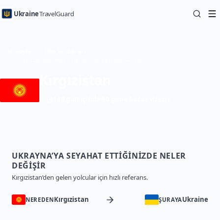
Ukraine
TravelGuard
Anasayfa
Ülke Rehberleri
Kırgızistan üzerinden Ukrayna’ya seyahat — Seyahat Rehberi
Kırgızistan
180 gün içinde 90 güne kadar vizesiz
UKRAYNA’YA SEYAHAT ETTIĞINIZDE NELER
DEĞIŞIR
Kırgızistan’den gelen yolcular için hızlı referans.
Kırgızistan
Ukraine
NEREDEN
ŞURAYA