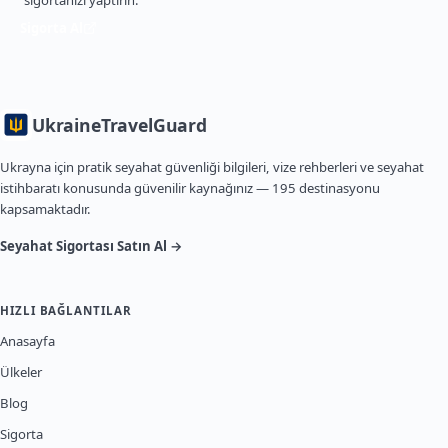
sigortanızı yaptırın.
Sigorta Al
Ukraine
TravelGuard
Ukrayna için pratik seyahat güvenliği bilgileri, vize rehberleri ve seyahat
istihbaratı konusunda güvenilir kaynağınız — 195 destinasyonu
kapsamaktadır.
Seyahat Sigortası Satın Al →
HIZLI BAĞLANTILAR
Anasayfa
Ülkeler
Blog
Sigorta