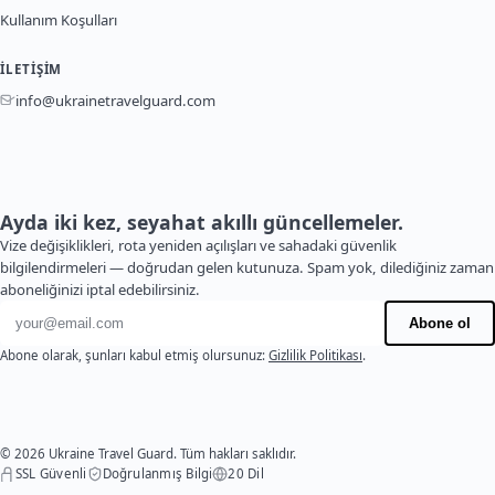
Kullanım Koşulları
İLETIŞIM
info@ukrainetravelguard.com
Ayda iki kez, seyahat akıllı güncellemeler.
Vize değişiklikleri, rota yeniden açılışları ve sahadaki güvenlik
bilgilendirmeleri — doğrudan gelen kutunuza. Spam yok, dilediğiniz zaman
aboneliğinizi iptal edebilirsiniz.
E-posta adresi
Abone ol
Abone olarak, şunları kabul etmiş olursunuz:
Gizlilik Politikası
.
© 2026 Ukraine Travel Guard. Tüm hakları saklıdır.
SSL Güvenli
Doğrulanmış Bilgi
20 Dil