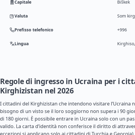
Capitale
Biškek
Valuta
Som kirg
Prefisso telefonico
+996
Lingua
Kirghiso
Regole di ingresso in Ucraina per i citt
Kirghizistan nel 2026
I cittadini del Kirghizistan che intendono visitare l’Ucraina
bisogno di un visto se il loro soggiorno non supera i 90 gio
di 180 giorni. È possibile entrare in Ucraina solo con un pa
valido. La carta d’identità non conferisce il diritto di attrave
eccezioni si applicano solo ai cittadini di
Turchia
e
Georgia
).