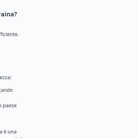
raina?
ficiente.
rezza:
itando
uo paese
ca è una