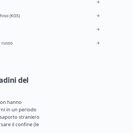
hiso (KGS)
, russo
adini del
 non hanno
rni in un periodo
ssaporto straniero
rsare il confine (le