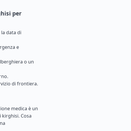
hisi per
la data di
ergenza e
lberghiera o un
rno.
vizio di frontiera.
azione medica è un
i kirghisi. Cosa
ina