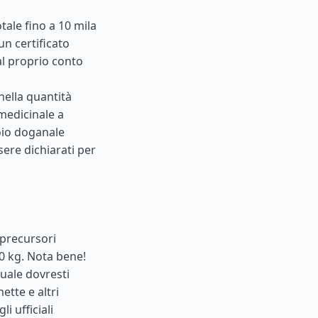
tale fino a 10 mila
un certificato
al proprio conto
nella quantità
 medicinale a
oio doganale
ere dichiarati per
 precursori
0 kg. Nota bene!
quale dovresti
ette e altri
i ufficiali