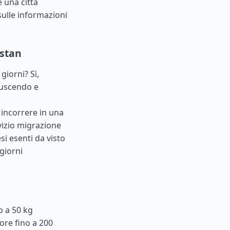
 una città
sulle informazioni
istan
giorni? Sì,
 uscendo e
 incorrere in una
rvizio migrazione
esi esenti da visto
giorni
o a 50 kg
lore fino a 200