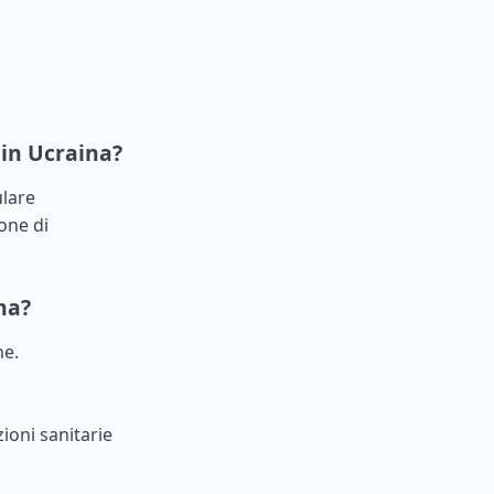
 in Ucraina?
ulare
one di
na?
ne.
ioni sanitarie