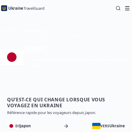
Ukraine
TravelGuard
Accueil
Guides par pays
Voyager en Ukraine depuis Japon — Guide de voyage
Japon
Sans visa jusqu’à 90 jours sur une période de 180
jours
QU’EST-CE QUI CHANGE LORSQUE VOUS
VOYAGEZ EN UKRAINE
Référence rapide pour les voyageurs depuis Japon.
Japon
Ukraine
DE
VERS