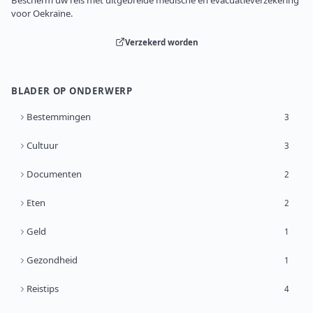
Bescherm uw reis met uitgebreide medische en evacuatieverzekering
voor Oekraïne.
Verzekerd worden
BLADER OP ONDERWERP
Bestemmingen
3
Cultuur
3
Documenten
2
Eten
2
Geld
1
Gezondheid
1
Reistips
4