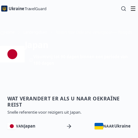
Ukraine
TravelGuard
Home
Landengidsen
Reizen naar Oekraïne vanuit Japan — Reisgids
Japan
Visumvrij tot 90 dagen binnen een periode van
180 dagen
WAT VERANDERT ER ALS U NAAR OEKRAÏNE
REIST
Snelle referentie voor reizigers uit Japan.
Japan
Ukraine
VAN
NAAR