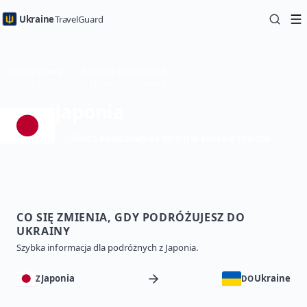
Ukraine
TravelGuard
Strona główna
Przewodniki po krajach
Podróż do Ukrainy z Japonia — Przewodnik turystyczny
Japonia
Ruch bezwizowy do 90 dni w okresie 180 dni
CO SIĘ ZMIENIA, GDY PODRÓŻUJESZ DO
UKRAINY
Szybka informacja dla podróżnych z Japonia.
Japonia
Ukraine
Z
DO