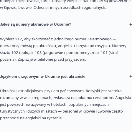
mniejsze miejscowości, targi i obszary wiejskie. Bankomaty są powszechne
w Kijowie, Lwowie, Odessie i innych ośrodkach regionalnych.
+
Jakie są numery alarmowe w Ukrainie?
Wybierz 112, aby skorzystać z jednolitego numeru alarmowego —
operatorzy mówią po ukraińsku, angielsku i często po rosyjsku. Numery
służb: 102 (policja), 103 (pogotowie / pomoc medyczna), 101 (straż
pożarna). Zapisz je w telefonie przed przyjazdem.
+
Językiem urzędowym w Ukrainie jest ukraiński.
Ukraiński jest oficjalnym językiem państwowym. Rosyjski jest szeroko
rozumiany w wielu regionach, zwłaszcza na południu i wschodzie. Angielski
jest powszechnie używany w hotelach, popularnych miejscach
turystycznych i dużych miastach — personel w Kijowie i Lwowie często
przechodzi na angielski na życzenie.