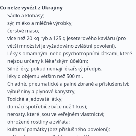
Co nelze vyvézt z Ukrajiny
Sádlo a klobásy;
sýr, mléko a mléčné výrobky;
čerstvé maso;
více než 20 kg ryb a 125 g jeseterového kaviáru (pro
větší množství je vyžadováno zvláštní povolení).
Léky s omamnými nebo psychotropními látkami, které
nejsou určeny k lékařským účelům;
Silné léky, pokud nemají lékařský předpis;
léky o objemu větším než 500 ml.
Chladné, pneumatické a palné zbraně a příslušenství;
výbušniny a plynové kanystry;
Toxické a jedovaté látky;
domácí spotřebiče (více než 1 kus);
nerosty, které jsou ve veřejném vlastnictví;
ohrožené rostliny a zvířata;
kulturní památky (bez příslušného povolení);