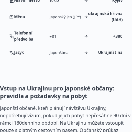
Hlavní město
Tokio
Kyjev
ukrajinská hřivna
Měna
Japonský jen (JPY)
(UAH)
Telefonní
+81
+380
předvolba
Jazyk
Japonština
Ukrajinština
Vstup na Ukrajinu pro japonské občany:
pravidla a požadavky na pobyt
Japonští občané, kteří plánují návštěvu Ukrajiny,
nepotřebují vízum, pokud jejich pobyt nepřesáhne 90 dní v
rámci 180denního období. Na Ukrajinu můžete vstoupit
pouze s platným cestovním pasem. Občanský průkaz