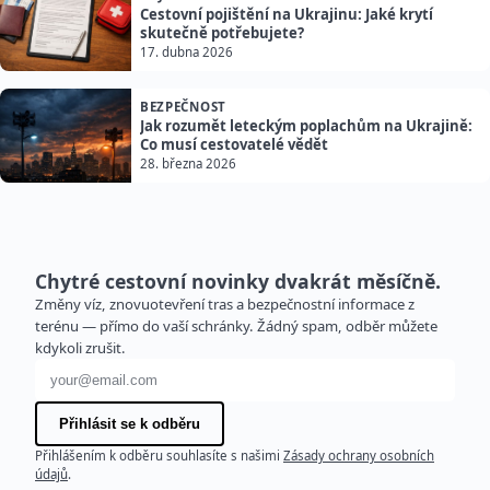
Cestovní pojištění na Ukrajinu: Jaké krytí
skutečně potřebujete?
17. dubna 2026
BEZPEČNOST
Jak rozumět leteckým poplachům na Ukrajině:
Co musí cestovatelé vědět
28. března 2026
Chytré cestovní novinky dvakrát měsíčně.
Změny víz, znovuotevření tras a bezpečnostní informace z
terénu — přímo do vaší schránky. Žádný spam, odběr můžete
kdykoli zrušit.
E-mailová adresa
Přihlásit se k odběru
Přihlášením k odběru souhlasíte s našimi
Zásady ochrany osobních
údajů
.