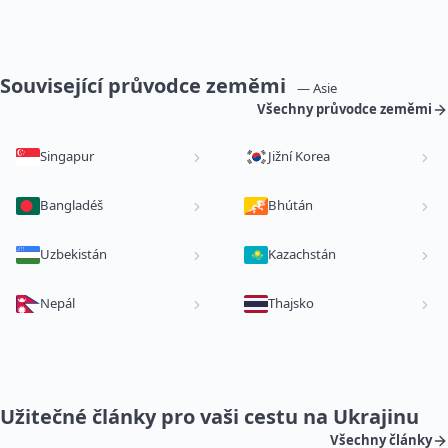
Související průvodce zeměmi
— Asie
Všechny průvodce zeměmi
Singapur
Jižní Korea
Bangladéš
Bhútán
Uzbekistán
Kazachstán
Nepál
Thajsko
Užitečné články pro vaši cestu na Ukrajinu
Všechny články