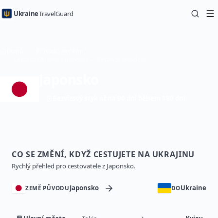
Ukraine
TravelGuard
Domů
Průvodci zeměmi
Cesta na Ukrajinu z Japonsko — Cestovní průvodce
Japonsko
Bezvízový styk až na 90 dní během 180 dní
CO SE ZMĚNÍ, KDYŽ CESTUJETE NA UKRAJINU
Rychlý přehled pro cestovatele z Japonsko.
Japonsko
Ukraine
ZEMĚ PŮVODU
DO