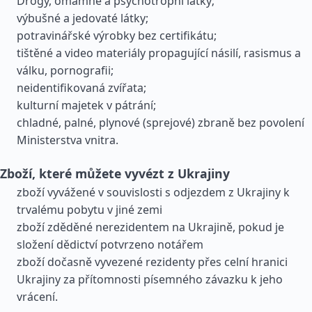
Drogy, omamné a psychotropní látky;
výbušné a jedovaté látky;
potravinářské výrobky bez certifikátu;
tištěné a video materiály propagující násilí, rasismus a
válku, pornografii;
neidentifikovaná zvířata;
kulturní majetek v pátrání;
chladné, palné, plynové (sprejové) zbraně bez povolení
Ministerstva vnitra.
Zboží, které můžete vyvézt z Ukrajiny
zboží vyvážené v souvislosti s odjezdem z Ukrajiny k
trvalému pobytu v jiné zemi
zboží zděděné nerezidentem na Ukrajině, pokud je
složení dědictví potvrzeno notářem
zboží dočasně vyvezené rezidenty přes celní hranici
Ukrajiny za přítomnosti písemného závazku k jeho
vrácení.