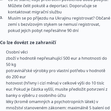
Můžete čelit pokutě a deportaci. Doporučuje se
kontaktovat migrační službu
Musím se po příjezdu na Ukrajinu registrovat? Občané
zemí s bezvízovým stykem se nemusí registrovat,
pokud jejich pobyt nepřesáhne 90 dní
Co lze dovézt ze zahraničí
Osobní věci
zboží v hodnotě nepřesahující 500 eur a hmotnosti do
50 kg
potravinářské výrobky pro vlastní potřebu v hodnotě
do 200 eur
hotovost (hřivny i cizí měna) v celkové výši do 10 tisíc
eur. Pokud je částka vyšší, musíte předložit potvrzení z
banky o výběru z osobního účtu
léky (kromě omamných a psychotropních látek) v
množství stanoveném zákonem: maximálně 5 balení od