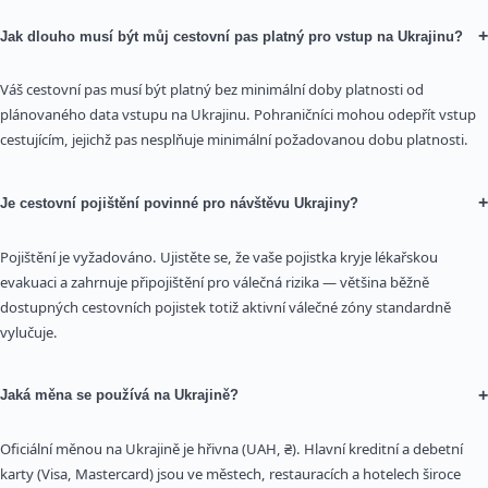
+
Jak dlouho musí být můj cestovní pas platný pro vstup na Ukrajinu?
Váš cestovní pas musí být platný bez minimální doby platnosti od
plánovaného data vstupu na Ukrajinu. Pohraničníci mohou odepřít vstup
cestujícím, jejichž pas nesplňuje minimální požadovanou dobu platnosti.
+
Je cestovní pojištění povinné pro návštěvu Ukrajiny?
Pojištění je vyžadováno. Ujistěte se, že vaše pojistka kryje lékařskou
evakuaci a zahrnuje připojištění pro válečná rizika — většina běžně
dostupných cestovních pojistek totiž aktivní válečné zóny standardně
vylučuje.
+
Jaká měna se používá na Ukrajině?
Oficiální měnou na Ukrajině je hřivna (UAH, ₴). Hlavní kreditní a debetní
karty (Visa, Mastercard) jsou ve městech, restauracích a hotelech široce