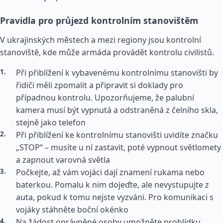
Pravidla pro průjezd kontrolním stanovištěm
V ukrajinských městech a mezi regiony jsou kontrolní
stanoviště, kde může armáda provádět kontrolu civilistů.
Při přiblížení k vybavenému kontrolnímu stanovišti by
řidiči měli zpomalit a připravit si doklady pro
případnou kontrolu. Upozorňujeme, že palubní
kamera musí být vypnutá a odstraněná z čelního skla,
stejně jako telefon
Při přiblížení ke kontrolnímu stanovišti uvidíte značku
„STOP“ – musíte u ní zastavit, poté vypnout světlomety
a zapnout varovná světla
Počkejte, až vám vojáci dají znamení rukama nebo
baterkou. Pomalu k nim dojeďte, ale nevystupujte z
auta, pokud k tomu nejste vyzváni. Pro komunikaci s
vojáky stáhněte boční okénko
Na žádost oprávněné osoby umožněte prohlídku