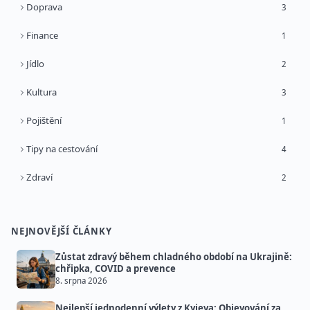
Doprava
3
Finance
1
Jídlo
2
Kultura
3
Pojištění
1
Tipy na cestování
4
Zdraví
2
NEJNOVĚJŠÍ ČLÁNKY
Zůstat zdravý během chladného období na Ukrajině:
chřipka, COVID a prevence
8. srpna 2026
Nejlepší jednodenní výlety z Kyjeva: Objevování za