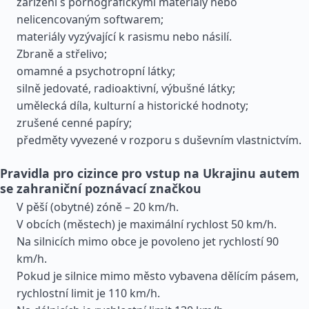
zařízení s pornografickými materiály nebo
nelicencovaným softwarem;
materiály vyzývající k rasismu nebo násilí.
Zbraně a střelivo;
omamné a psychotropní látky;
silně jedovaté, radioaktivní, výbušné látky;
umělecká díla, kulturní a historické hodnoty;
zrušené cenné papíry;
předměty vyvezené v rozporu s duševním vlastnictvím.
Pravidla pro cizince pro vstup na Ukrajinu autem
se zahraniční poznávací značkou
V pěší (obytné) zóně – 20 km/h.
V obcích (městech) je maximální rychlost 50 km/h.
Na silnicích mimo obce je povoleno jet rychlostí 90
km/h.
Pokud je silnice mimo město vybavena dělícím pásem,
rychlostní limit je 110 km/h.