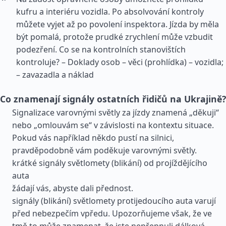
kufru a interiéru vozidla. Po absolvování kontroly
můžete vyjet až po povolení inspektora. Jízda by měla
být pomalá, protože prudké zrychlení může vzbudit
podezření. Co se na kontrolních stanovištích
kontroluje? – Doklady osob – věci (prohlídka) – vozidla;
– zavazadla a náklad
Co znamenají signály ostatních řidičů na Ukrajině?
Signalizace varovnými světly za jízdy znamená „děkuji“
nebo „omlouvám se“ v závislosti na kontextu situace.
Pokud vás například někdo pustí na silnici,
pravděpodobně vám poděkuje varovnými světly.
krátké signály světlomety (blikání) od projíždějícího
auta
žádají vás, abyste dali přednost.
signály (blikání) světlomety protijedoucího auta varují
před nebezpečím vpředu. Upozorňujeme však, že ve