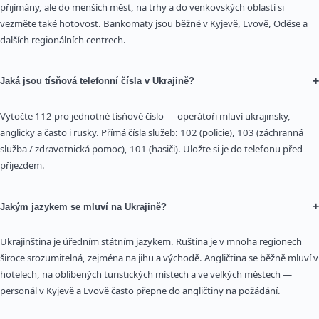
přijímány, ale do menších měst, na trhy a do venkovských oblastí si
vezměte také hotovost. Bankomaty jsou běžné v Kyjevě, Lvově, Oděse a
dalších regionálních centrech.
+
Jaká jsou tísňová telefonní čísla v Ukrajině?
Vytočte 112 pro jednotné tísňové číslo — operátoři mluví ukrajinsky,
anglicky a často i rusky. Přímá čísla služeb: 102 (policie), 103 (záchranná
služba / zdravotnická pomoc), 101 (hasiči). Uložte si je do telefonu před
příjezdem.
+
Jakým jazykem se mluví na Ukrajině?
Ukrajinština je úředním státním jazykem. Ruština je v mnoha regionech
široce srozumitelná, zejména na jihu a východě. Angličtina se běžně mluví v
hotelech, na oblíbených turistických místech a ve velkých městech —
personál v Kyjevě a Lvově často přepne do angličtiny na požádání.