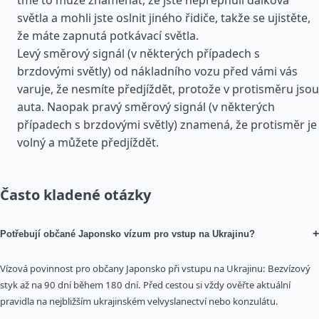
tmě to může znamenat, že jste nepřepnuli dálková
světla a mohli jste oslnit jiného řidiče, takže se ujistěte,
že máte zapnutá potkávací světla.
Levý směrový signál (v některých případech s
brzdovými světly) od nákladního vozu před vámi vás
varuje, že nesmíte předjíždět, protože v protisměru jsou
auta. Naopak pravý směrový signál (v některých
případech s brzdovými světly) znamená, že protisměr je
volný a můžete předjíždět.
Často kladené otázky
+
Potřebují občané Japonsko vízum pro vstup na Ukrajinu?
Vízová povinnost pro občany Japonsko při vstupu na Ukrajinu: Bezvízový
styk až na 90 dní během 180 dní. Před cestou si vždy ověřte aktuální
pravidla na nejbližším ukrajinském velvyslanectví nebo konzulátu.