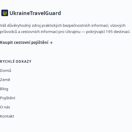
Ukraine
TravelGuard
Váš důvěryhodný zdroj praktických bezpečnostních informací, vízových
průvodců a cestovních informací pro Ukrajinu — pokrývající 195 destinací.
Koupit cestovní pojištění →
RYCHLÉ ODKAZY
Domů
Země
Blog
Pojištění
O nás
Kontakt