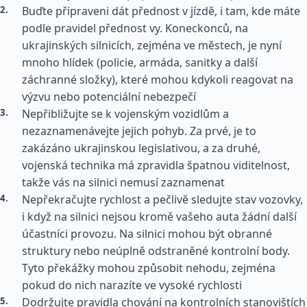
Buďte připraveni dát přednost v jízdě, i tam, kde máte
podle pravidel přednost vy. Koneckonců, na
ukrajinských silnicích, zejména ve městech, je nyní
mnoho hlídek (policie, armáda, sanitky a další
záchranné složky), které mohou kdykoli reagovat na
výzvu nebo potenciální nebezpečí
Nepřibližujte se k vojenským vozidlům a
nezaznamenávejte jejich pohyb. Za prvé, je to
zakázáno ukrajinskou legislativou, a za druhé,
vojenská technika má zpravidla špatnou viditelnost,
takže vás na silnici nemusí zaznamenat
Nepřekračujte rychlost a pečlivě sledujte stav vozovky,
i když na silnici nejsou kromě vašeho auta žádní další
účastníci provozu. Na silnici mohou být obranné
struktury nebo neúplně odstraněné kontrolní body.
Tyto překážky mohou způsobit nehodu, zejména
pokud do nich narazíte ve vysoké rychlosti
Dodržujte pravidla chování na kontrolních stanovištích