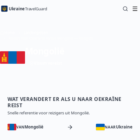
Ukraine
TravelGuard
Home
Landengidsen
Reizen naar Oekraïne vanuit Mongolië — Reisgids
Mongolië
Visum vereist
WAT VERANDERT ER ALS U NAAR OEKRAÏNE
REIST
Snelle referentie voor reizigers uit Mongolië.
Mongolië
Ukraine
VAN
NAAR