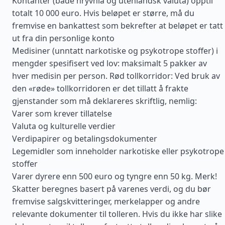
Kontanter (både hryvnia og utenlandsk valuta) opptil
totalt 10 000 euro. Hvis beløpet er større, må du
fremvise en bankattest som bekrefter at beløpet er tatt
ut fra din personlige konto
Medisiner (unntatt narkotiske og psykotrope stoffer) i
mengder spesifisert ved lov: maksimalt 5 pakker av
hver medisin per person. Rød tollkorridor: Ved bruk av
den «røde» tollkorridoren er det tillatt å frakte
gjenstander som må deklareres skriftlig, nemlig:
Varer som krever tillatelse
Valuta og kulturelle verdier
Verdipapirer og betalingsdokumenter
Legemidler som inneholder narkotiske eller psykotrope
stoffer
Varer dyrere enn 500 euro og tyngre enn 50 kg. Merk!
Skatter beregnes basert på varenes verdi, og du bør
fremvise salgskvitteringer, merkelapper og andre
relevante dokumenter til tolleren. Hvis du ikke har slike