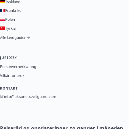
Tyskland
Frankrike
Polen
Tyrkia
Alle landguider →
JURIDISK
Personvernerklæring
Vilkår for bruk
KONTAKT
info@ukrainetravelguard.com
Reiseråd og oppdateringer, to ganger i måneden.