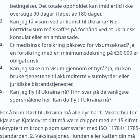
betingelser. Det totale oppholdet kan imidlertid ikke
overstige 90 dager i løpet av 180 dager.
Kan jeg få visum ved ankomst til Ukraina? Nei,
korttidsvisum må skaffes på forhånd ved et ukrainsk
konsulat eller en ambassade.
Er medisinsk forsikring påkrevd for visumsøknad? Ja,
en forsikring med en minimumsdekning på €30 000 er
obligatorisk.
Kan jeg søke om visum gjennom et byrå? Ja, du kan
bruke tjenestene til akkrediterte visumbyråer eller
juridiske bistandstjenester.
Kan jeg fly til Ukraina nå? Finn svar på de vanligste
spørsmålene her: Kan du fly til Ukraina nå?
For å bli innført til Ukraina må alle dyr ha: 1. Mikrochip for
kjæledyr. Kjæledyret ditt må være chippet med en 15-sifret
ukryptert mikrochip som samsvarer med ISO 11784/11785-
standarden. 2. Vaksinasjoner. Hunden eller katten din må