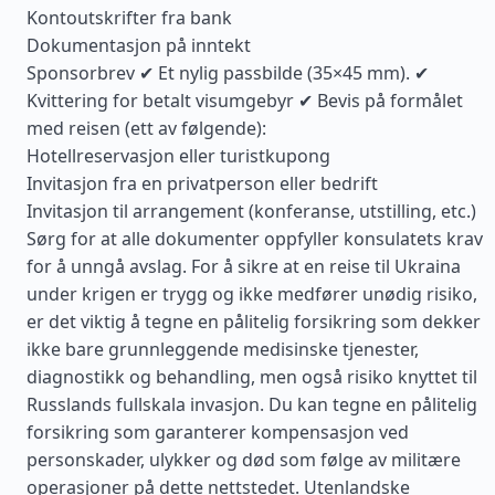
Kontoutskrifter fra bank
Dokumentasjon på inntekt
Sponsorbrev ✔ Et nylig passbilde (35×45 mm). ✔
Kvittering for betalt visumgebyr ✔ Bevis på formålet
med reisen (ett av følgende):
Hotellreservasjon eller turistkupong
Invitasjon fra en privatperson eller bedrift
Invitasjon til arrangement (konferanse, utstilling, etc.)
Sørg for at alle dokumenter oppfyller konsulatets krav
for å unngå avslag. For å sikre at en reise til Ukraina
under krigen er trygg og ikke medfører unødig risiko,
er det viktig å tegne en pålitelig forsikring som dekker
ikke bare grunnleggende medisinske tjenester,
diagnostikk og behandling, men også risiko knyttet til
Russlands fullskala invasjon. Du kan tegne en pålitelig
forsikring som garanterer kompensasjon ved
personskader, ulykker og død som følge av militære
operasjoner på dette nettstedet. Utenlandske