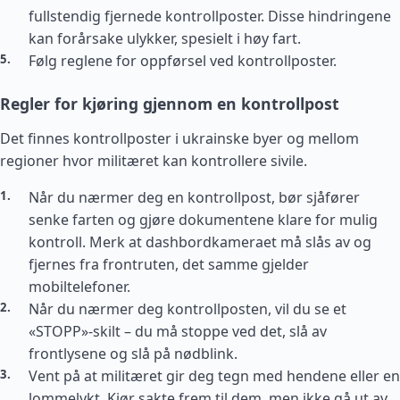
fullstendig fjernede kontrollposter. Disse hindringene
kan forårsake ulykker, spesielt i høy fart.
Følg reglene for oppførsel ved kontrollposter.
Regler for kjøring gjennom en kontrollpost
Det finnes kontrollposter i ukrainske byer og mellom
regioner hvor militæret kan kontrollere sivile.
Når du nærmer deg en kontrollpost, bør sjåfører
senke farten og gjøre dokumentene klare for mulig
kontroll. Merk at dashbordkameraet må slås av og
fjernes fra frontruten, det samme gjelder
mobiltelefoner.
Når du nærmer deg kontrollposten, vil du se et
«STOPP»-skilt – du må stoppe ved det, slå av
frontlysene og slå på nødblink.
Vent på at militæret gir deg tegn med hendene eller en
lommelykt. Kjør sakte frem til dem, men ikke gå ut av