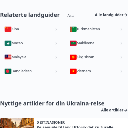
Relaterte landguider
Alle landguider
— Asia
Kina
Turkmenistan
Macao
Maldivene
Malaysia
Kirgisistan
Bangladesh
Vietnam
Nyttige artikler for din Ukraina-reise
Alle artikler
DESTINASJONER
Reiseguide til Lviv: Utforsk det kulturelle