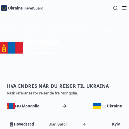
Ukraine
TravelGuard
Hjem
Landguider
Reise til Ukraina fra Mongolia — Reiseguide
Mongolia
Visum kreves
HVA ENDRES NÅR DU REISER TIL UKRAINA
Rask referanse for reisende fra Mongolia.
Mongolia
Ukraine
FRA
TIL
Hovedstad
Ulan Bator
Kyiv