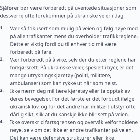
Sjåfører bør være forberedt på uventede situasjoner som
dessverre ofte forekommer på ukrainske veier i dag.
Vær så fokusert som mulig på veien og følg nøye med
på alle trafikanter mens du overholder trafikkreglene.
Dette er viktig fordi du til enhver tid må være
forberedt på fare.
Vær forberedt på å vike, selv der du etter reglene har
forkjørsrett. På ukrainske veier, spesielt i byer, er det
mange utrykningskjøretøy (politi, militære,
ambulanser) som kan rykke ut når som helst.
Ikke nærm deg militære kjøretøy eller ta opptak av
deres bevegelser. For det første er det forbudt ifølge
ukrainsk lov, og for det andre har militært utstyr ofte
dårlig sikt, slik at du kanskje ikke blir sett på veien.
Ikke overskrid fartsgrensen og overvåk veiforholdene
nøye, selv om det ikke er andre trafikanter på veien.
Det kan være defensive strukturer eller ikke