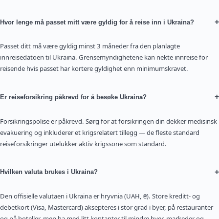
+
Hvor lenge må passet mitt være gyldig for å reise inn i Ukraina?
Passet ditt må være gyldig minst 3 måneder fra den planlagte
innreisedatoen til Ukraina. Grensemyndighetene kan nekte innreise for
reisende hvis passet har kortere gyldighet enn minimumskravet.
+
Er reiseforsikring påkrevd for å besøke Ukraina?
Forsikringspolise er påkrevd. Sørg for at forsikringen din dekker medisinsk
evakuering og inkluderer et krigsrelatert tillegg — de fleste standard
reiseforsikringer utelukker aktiv krigssone som standard.
+
Hvilken valuta brukes i Ukraina?
Den offisielle valutaen i Ukraina er hryvnia (UAH, ₴). Store kreditt- og
debetkort (Visa, Mastercard) aksepteres i stor grad i byer, på restauranter
og på hoteller, men ha med litt kontanter til mindre byer, markeder og