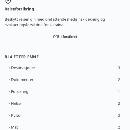
Reiseforsikring
Beskytt reisen din med omfattende medisinsk dekning og
evakueringsforsikring for Ukraina.
Bli forsikret
BLA ETTER EMNE
Destinasjoner
3
Dokumenter
2
Forsikring
1
Helse
2
Kultur
3
Mat
2