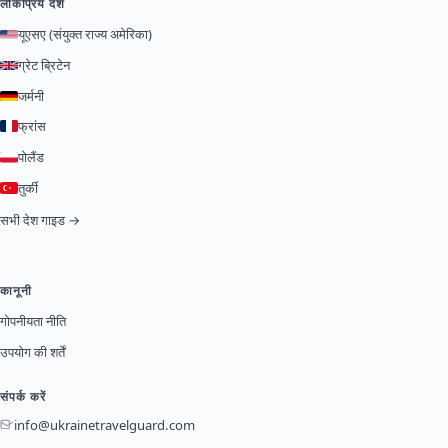
लोकप्रिय देश
यूएसए (संयुक्त राज्य अमेरिका)
ग्रेट ब्रिटेन
जर्मनी
फ्रांस
पोलैंड
तुर्की
सभी देश गाइड →
कानूनी
गोपनीयता नीति
उपयोग की शर्तें
संपर्क करें
info@ukrainetravelguard.com