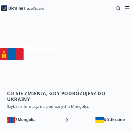
Ukraine
TravelGuard
Strona główna
Przewodniki po krajach
Podróż do Ukrainy z Mongolia — Przewodnik turystyczny
Mongolia
Wymagana wiza
CO SIĘ ZMIENIA, GDY PODRÓŻUJESZ DO
UKRAINY
Szybka informacja dla podróżnych z Mongolia.
Mongolia
Ukraine
Z
DO