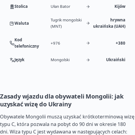
Stolica
Ułan Bator
Kijów
Tugrik mongolski
hrywna
Waluta
(MNT)
ukraińska (UAH)
Kod
+976
+380
telefoniczny
Język
Mongolski
Ukraiński
Zasady wjazdu dla obywateli Mongolii: jak
uzyskać wizę do Ukrainy
Obywatele Mongolii muszą uzyskać krótkoterminową wizę
typu C, która pozwala na pobyt do 90 dni w okresie 180
dni. Wiza typu C jest wydawana w następujących celach: