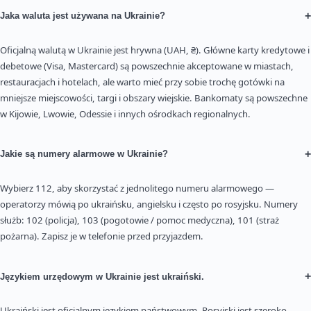
+
Jaka waluta jest używana na Ukrainie?
Oficjalną walutą w Ukrainie jest hrywna (UAH, ₴). Główne karty kredytowe i
debetowe (Visa, Mastercard) są powszechnie akceptowane w miastach,
restauracjach i hotelach, ale warto mieć przy sobie trochę gotówki na
mniejsze miejscowości, targi i obszary wiejskie. Bankomaty są powszechne
w Kijowie, Lwowie, Odessie i innych ośrodkach regionalnych.
+
Jakie są numery alarmowe w Ukrainie?
Wybierz 112, aby skorzystać z jednolitego numeru alarmowego —
operatorzy mówią po ukraińsku, angielsku i często po rosyjsku. Numery
służb: 102 (policja), 103 (pogotowie / pomoc medyczna), 101 (straż
pożarna). Zapisz je w telefonie przed przyjazdem.
+
Językiem urzędowym w Ukrainie jest ukraiński.
Ukraiński jest oficjalnym językiem państwowym. Rosyjski jest szeroko