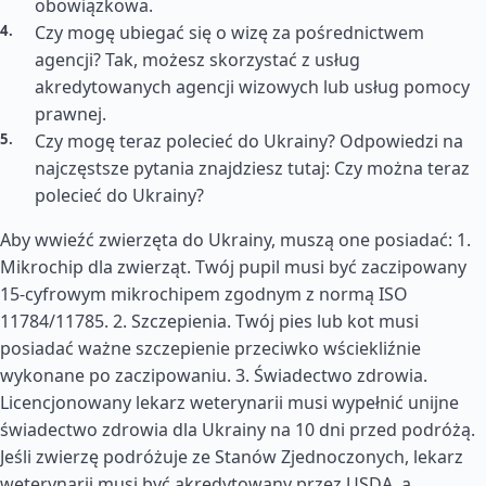
obowiązkowa.
Czy mogę ubiegać się o wizę za pośrednictwem
agencji? Tak, możesz skorzystać z usług
akredytowanych agencji wizowych lub usług pomocy
prawnej.
Czy mogę teraz polecieć do Ukrainy? Odpowiedzi na
najczęstsze pytania znajdziesz tutaj: Czy można teraz
polecieć do Ukrainy?
Aby wwieźć zwierzęta do Ukrainy, muszą one posiadać: 1.
Mikrochip dla zwierząt. Twój pupil musi być zaczipowany
15-cyfrowym mikrochipem zgodnym z normą ISO
11784/11785. 2. Szczepienia. Twój pies lub kot musi
posiadać ważne szczepienie przeciwko wściekliźnie
wykonane po zaczipowaniu. 3. Świadectwo zdrowia.
Licencjonowany lekarz weterynarii musi wypełnić unijne
świadectwo zdrowia dla Ukrainy na 10 dni przed podróżą.
Jeśli zwierzę podróżuje ze Stanów Zjednoczonych, lekarz
weterynarii musi być akredytowany przez USDA, a