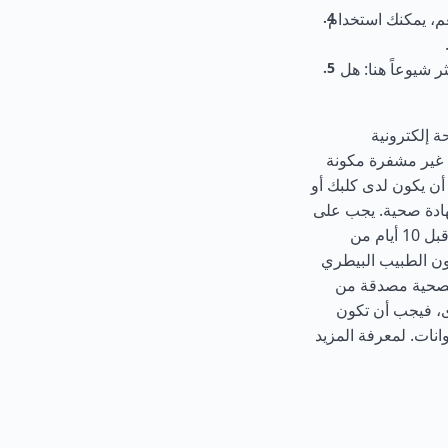
م، يمكنك استخدام
ر شيوعاً هنا: هل
انيا، يجب أن تمتلك جميع الحيوانات: 1. شريحة إلكترونية
ة غير مشفرة مكونة
ISO 1178. التطعيمات. يجب أن يكون لدى كلبك أو
ري المفعول ضد داء الكلب بعد تركيب الشريحة. 3. شهادة صحية. يجب على
طبيب بيطري مرخص إكمال شهادة طبية من الاتحاد الأوروبي لأوكرانيا قبل 10 أيام من
ون الطبيب البيطري
ن تكون الشهادة الصحية مصدقة من
رى، فيجب أن تكون
انات. لمعرفة المزيد