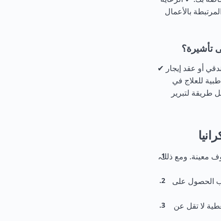
لمرتبطة بالأعمال
 تأشيرة؟
دقي أو عقد إيجار ✔
بية للعلاج في
هل طريقة لتبرير
انيا
 في ظل ظروف معينة. ومع ذلك،
جب الحصول على
طية لا تقل عن