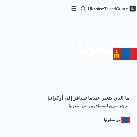
Ukraine
TravelGuard
الرئيسية
أدلة الدول
السفر إلى أوكرانيا من منغوليا — دليل السفر
منغوليا
تأشيرة مطلوبة
ما الذي يتغير عندما تسافر إلى أوكرانيا
مرجع سريع للمسافرين من منغوليا.
منغوليا
من