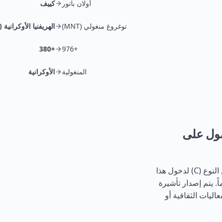
أولان باتور
كييف
توغروغ منغولي (MNT)
الهريفنيا الأوكرانية (UAH)
+380
+976
المنغولية
الأوكرانية
صول على
يجب على المواطنين المنغوليين الحصول على تأشيرة قصيرة الأجل من النوع (C) لدخول هذا
ي تسمح بالإقامة لمدة تصل إلى 90 يوماً خلال فترة 180 يوماً. يتم إصدار تأشيرة
فعاليات الثقافية أو