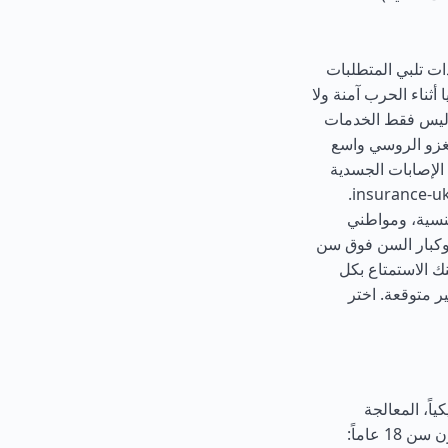
ات تلبي المتطلبات
أثناء الحرب آمنة ولا
 ليس فقط الخدمات
لغزو الروسي واسع
الإصابات الجسدية
والحوادث والوفاة نتيجة للعمليات العسكرية عبر موقع insurance-ukraine.com.
جنسية، ومواطني
 وكبار السن فوق سن
نك الاستمتاع بكل
 متوقعة. اختر
معالجة العادية: 65 دولاراً أمريكياً، المعالجة
العاجلة: 130 دولاراً أمريكياً (ضعف الرسوم العادية)، تأشيرة الأطفال دون سن 18 عاماً: