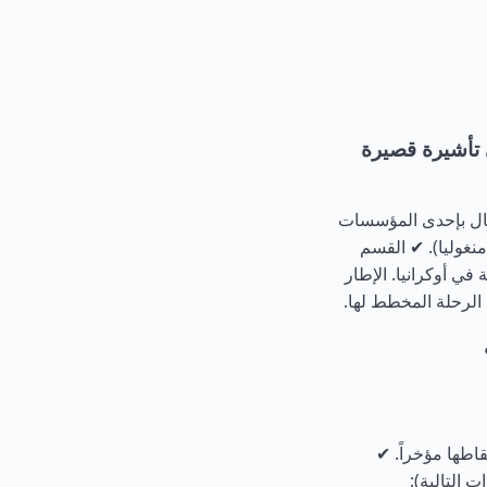
 تأشيرة قصيرة
صال بإحدى المؤسسات
منغوليا). ✔ القسم
 في أوكرانيا. الإطار
از السفر (35×45 مم)، تم التقاطها مؤخراً. ✔
 التالية):