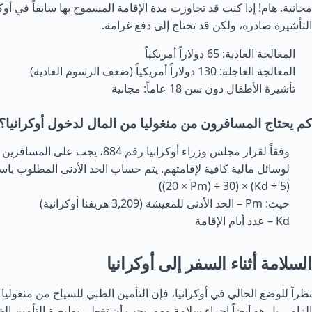
مجانية. هام! إذا كنت قد تجاوزت مدة الإقامة المسموح بها سابقاً في أوك
التأشيرة صادرة، ولكن قد تحتاج إلى دفع غرامة.
المعالجة العادية: 65 دولاراً أمريكياً
المعالجة العاجلة: 130 دولاراً أمريكياً (ضعف الرسوم العادية)
تأشيرة الأطفال دون سن 18 عاماً: مجانية
كم يحتاج المسافرون من منغوليا من المال لدخول أوكرانيا؟
وفقاً لقرار مجلس وزراء أوكرانيا رقم 884، يجب ع
((20 × Pm) ÷ 30) × (Kd + 5)
حيث: Pm – الحد الأدنى للمعيشة (3,209 هريفنا أوكرانية)
Kd – عدد أيام الإقامة
السلامة أثناء السفر إلى أوكرانيا
نظراً للوضع الحالي في أوكرانيا، فإن التأمين الطبي للسياح من منغول
إلزامي بل هو أيضاً إجراء سلامة مهم. يجب أن تغطي بوليصة التأمين الخ