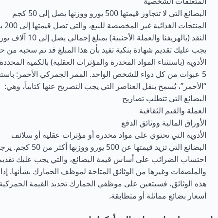
المتعلقات الشخصية
البضائع التي لا تتجاوز قيمتها 500 يورو ووزنها يصل إلى 50 كجم
المنتجات الغذائية غير المخصصة للبيع، والتي تصل قيمتها إلى 200 يورو
النقد (بالهريفنا والعملة ال
يجب عليك تقديم شهادة بنكية تفيد بأن هذا المبلغ قد تم سحبه من
الأدوية (باستثناء المواد المخدرة والمؤثرات العقلية) بالكمية المحددة قا
5 عبوات من كل دواء للشخص الواحد. الممر الجمركي الأحمر: باست
“الأحمر”، يُسمح بنقل العناصر التي يجب التصريح عنها كتابياً، وهي:
البضائع التي تتطلب تصاريح
العملة والقيم الثقافية
الأوراق المالية ووثائق الدفع
الأدوية التي تحتوي على مواد مخدرة أو مؤثرات عقلية أو سلائف
البضائع التي تزيد قيمتها عن 00
احتساب الضرائب على أساس قيمة البضائع، والتي يجب عليك تقديم 
والملصقات وغيرها من الوثائق المتاحة لموظف الجمارك بشأنها. إذا
هذه الوثائق، فسيتعين على موظفي الجمارك تحديد القيمة الجمركية ل
أسعار بضائع مماثلة أو متطابقة.