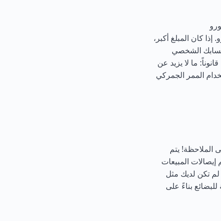
أجنبية) بمبلغ إجمالي يصل إلى 10 آلاف يورو. إذا كان المبلغ أكبر،
 حسابك الشخصي
نوناً: ما لا يزيد عن
خدام الممر الجمركي
5 يورو ووزنها أكثر من 50 كجم. يرجى الملاحظة! يتم
إيصالات المبيعات
 لم تكن لديك مثل
لبضائع بناءً على