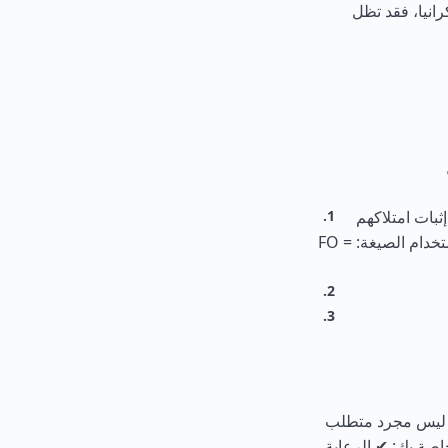
رانيا، فقد تظل
لى المسافرين إثبات امتلاكهم
لوسائل مالية كافية لإقامتهم. يتم حساب الحد الأدنى المطلوب باستخدام الصيغة: FO =
يا ليس مجرد متطلب
اصة بك: ✔ الرعاية