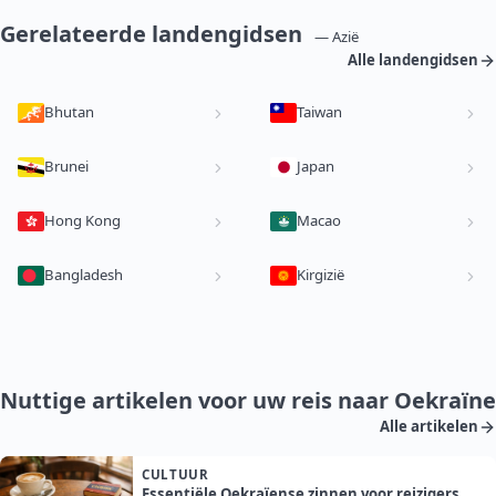
Gerelateerde landengidsen
— Azië
Alle landengidsen
Bhutan
Taiwan
Brunei
Japan
Hong Kong
Macao
Bangladesh
Kirgizië
Nuttige artikelen voor uw reis naar Oekraïne
Alle artikelen
CULTUUR
Essentiële Oekraïense zinnen voor reizigers