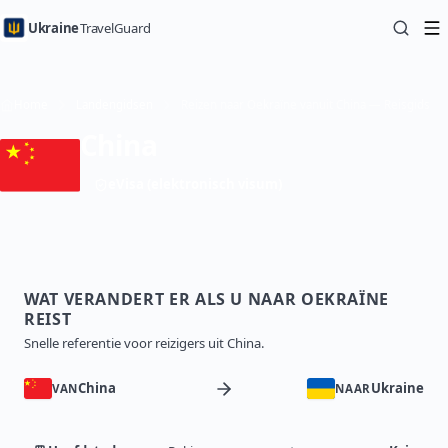
Ukraine
TravelGuard
Home
Landengidsen
Reizen naar Oekraïne vanuit China — Reisgids
China
eVisa (elektronisch visum)
WAT VERANDERT ER ALS U NAAR OEKRAÏNE
REIST
Snelle referentie voor reizigers uit China.
China
Ukraine
VAN
NAAR