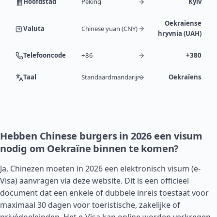
Hoofdstad
Peking
Kyiv
Oekraïense
Valuta
Chinese yuan (CNY)
hryvnia (UAH)
Telefooncode
+86
+380
Taal
Standaardmandarijn
Oekraïens
Hebben Chinese burgers in 2026 een visum
nodig om Oekraïne binnen te komen?
Ja, Chinezen moeten in 2026 een elektronisch visum (e-
Visa) aanvragen via deze website. Dit is een officieel
document dat een enkele of dubbele inreis toestaat voor
maximaal 30 dagen voor toeristische, zakelijke of