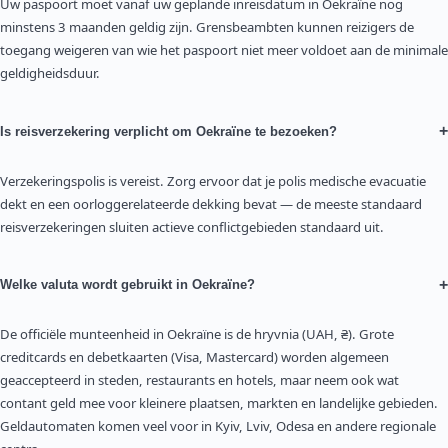
Uw paspoort moet vanaf uw geplande inreisdatum in Oekraïne nog
minstens 3 maanden geldig zijn. Grensbeambten kunnen reizigers de
toegang weigeren van wie het paspoort niet meer voldoet aan de minimale
geldigheidsduur.
+
Is reisverzekering verplicht om Oekraïne te bezoeken?
Verzekeringspolis is vereist. Zorg ervoor dat je polis medische evacuatie
dekt en een oorloggerelateerde dekking bevat — de meeste standaard
reisverzekeringen sluiten actieve conflictgebieden standaard uit.
+
Welke valuta wordt gebruikt in Oekraïne?
De officiële munteenheid in Oekraïne is de hryvnia (UAH, ₴). Grote
creditcards en debetkaarten (Visa, Mastercard) worden algemeen
geaccepteerd in steden, restaurants en hotels, maar neem ook wat
contant geld mee voor kleinere plaatsen, markten en landelijke gebieden.
Geldautomaten komen veel voor in Kyiv, Lviv, Odesa en andere regionale